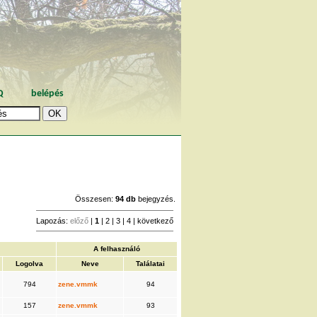
Q
belépés
Összesen:
94 db
bejegyzés.
Lapozás:
előző
|
1
|
2
|
3
|
4
|
következő
A felhasználó
Logolva
Neve
Találatai
794
zene.vmmk
94
157
zene.vmmk
93