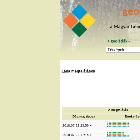
geo
a Magyar Geoc
+
geoládák
~
Láda megtalálások
A megtalálás
Dátuma, típusa
Értékelés
K
2018.07.22 23:59 +
R
W
K
2018.07.22 17:15 +
R
W