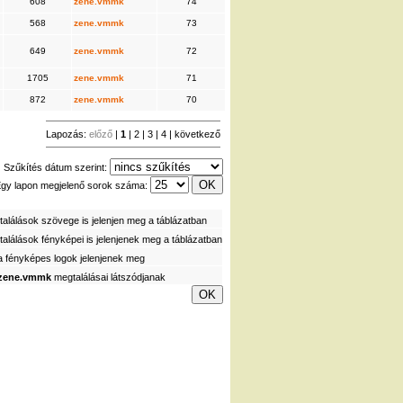
608
zene.vmmk
74
568
zene.vmmk
73
649
zene.vmmk
72
1705
zene.vmmk
71
872
zene.vmmk
70
Lapozás:
előző
|
1
|
2
|
3
|
4
|
következő
Szűkítés dátum szerint:
gy lapon megjelenő sorok száma:
alálások szövege is jelenjen meg a táblázatban
alálások fényképei is jelenjenek meg a táblázatban
a fényképes logok jelenjenek meg
zene.vmmk
megtalálásai látszódjanak