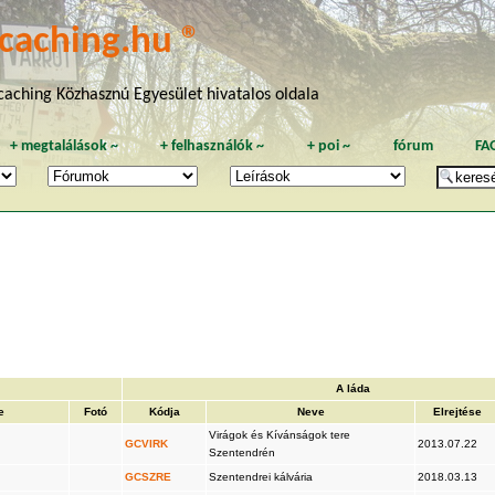
caching.hu ®
aching Közhasznú Egyesület hivatalos oldala
+
megtalálások
~
+
felhasználók
~
+
poi
~
fórum
FA
A láda
e
Fotó
Kódja
Neve
Elrejtése
Virágok és Kívánságok tere
GCVIRK
2013.07.22
Szentendrén
GCSZRE
Szentendrei kálvária
2018.03.13