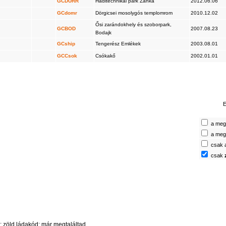
GCDURR
Haditechnikai park Zánka
2012.06.06
GCdomr
Dörgicsei mosolygós templomrom
2010.12.02
Ősi zarándokhely és szoborpark,
GCBOD
2007.08.23
Bodajk
GCship
Tengerész Emlékek
2003.08.01
GCCsok
Csókakő
2002.01.01
E
a megt
a megt
csak 
csak
 zöld ládakód: már megtaláltad