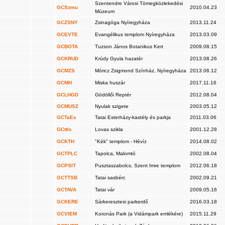
Szentendre Városi Tömegközlekedési
GCSzmu
2010.04.23
Múzeum
GCZSNY
Zsinagóga Nyíregyháza
2013.11.24
GCEVTE
Evangélikus templom Nyíregyháza
2013.03.09
GCBOTA
Tuzson János Botanikus Kert
2009.08.15
GCKRUD
Krúdy Gyula hazatér
2013.08.26
GCMZS
Móricz Zsigmond Színház, Nyíregyháza
2013.06.12
GCMH
Miska huszár
2017.11.16
GCLHGD
Gödöllői Reptér
2012.08.04
GCMUSZ
Nyulak szigete
2003.05.12
GCTaEs
Tatai Esterházy-kastély és parkja
2011.03.06
GCttls
Lovas szikla
2001.12.28
GCKTH
"Kék" templom - Hévíz
2014.08.02
GCTPLC
Tapolca, Malomtó
2002.08.04
GCPSIT
Pusztaszabolcs, Szent Imre templom
2012.06.18
GCTTSB
Tatai sasbérc
2002.09.21
GCTAVA
Tatai vár
2009.05.16
GCKERE
Sárkeresztesi parkerdő
2016.03.18
GCVIEM
Koronás Park (a Vidámpark emlékére)
2015.11.29