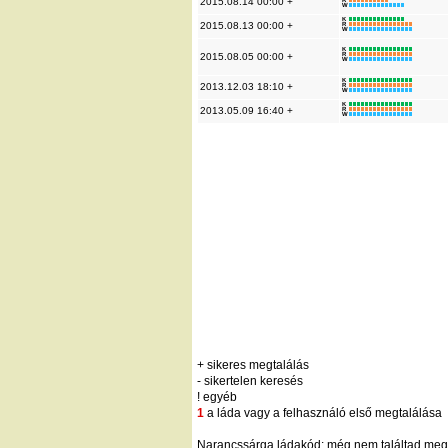
2015.08.14 00:00 +
W
K
2015.08.13 00:00 +
R
W
K
2015.08.05 00:00 +
R
W
K
2013.12.03 18:10 +
R
W
K
2013.05.09 16:40 +
R
W
+ sikeres megtalálás
- sikertelen keresés
! egyéb
1
a láda vagy a felhasználó első megtalálása
Narancssárga ládakód: még nem találtad meg;