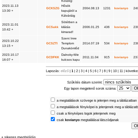
Kőszeg:
2023.11.13
Hősök
GCKSZG
2004.08.13
1231
kovianyo
24
13:30 +
kapujától a
Kálváriáig
Sötétben a
2023.11.01
GCSakk
kilátás
2006.01.25
436
kovianyo
23
10:42 +
kimarad!
Szent Imre
2023.10.22
GCSZTI
Templom
2014.07.19
534
kovianyo
23
13:15 +
Dunakömlőd
2023.10.17
Dalnoky-féle
GCDFKK
2011.11.04
915
kovianyo
23
16:07 +
kulcsos kapu
Lapozás:
előző
|
1
|
2
|
3
|
4
|
5
|
6
|
7
|
8
|
9
|
10
|
11
|
követk
Szűkítés dátum szerint:
Egy lapon megjelenő sorok száma:
a megtalálások szövege is jelenjen meg a táblázatban
a megtalálások fényképei is jelenjenek meg a táblázat
csak a fényképes logok jelenjenek meg
csak
kovianyo
megtalálásai látszódjanak
+ sikeres megtalálás