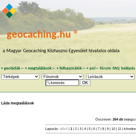
geocaching.hu ®
a Magyar Geocaching Közhasznú Egyesület hivatalos oldala
+
geoládák
~
+
megtalálások
~
+
felhasználók
~
+
poi
~
fórum
FAQ
belépés
Láda megtalálások
Összesen:
264 db
bejegyz
Lapozás:
előző
|
1
|
2
|
3
|
4
|
5
|
6
|
7
|
8
|
9
|
10
|
11
|
követk