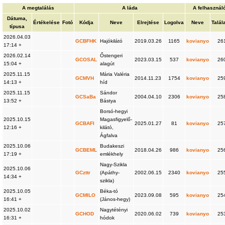
A megtalálás
A láda
A felhasznál
Dátuma,
Értékelése
Fotó
Kódja
Neve
Elrejtése
Logolva
Neve
Talál
típusa
2026.04.03
GCBFHK
Hajókilátó
2019.03.26
1165
kovianyo
26
17:14 +
2026.02.14
Őstengeri
GCOSAL
2023.03.15
537
kovianyo
26
15:04 +
alagút
2025.11.15
Mária Valéria
GCMVH
2014.11.23
1754
kovianyo
25
14:13 +
híd
2025.11.15
Sándor
GCSaBa
2004.04.10
2306
kovianyo
25
13:52 +
Bástya
Borsó-hegyi
2025.10.15
Magasfigyelő-
GCBAFI
2025.01.27
81
kovianyo
25
12:16 +
kilátó,
Ágfalva
2025.10.06
Budakeszi
GCBEML
2018.04.26
986
kovianyo
25
17:19 +
emlékhely
Nagy-Szikla
2025.10.06
GCzttr
(Apáthy-
2002.06.15
2340
kovianyo
25
14:34 +
szikla)
2025.10.05
Béka-tó
GCMILO
2023.09.08
595
kovianyo
25
16:41 +
(János-hegy)
2025.10.02
Nagytétényi
GCHOD
2020.06.02
739
kovianyo
25
16:31 +
hódok