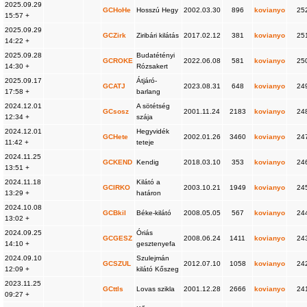
2025.09.29
GCHoHe
Hosszú Hegy
2002.03.30
896
kovianyo
25
15:57 +
2025.09.29
GCZirk
Ziribári kilátás
2017.02.12
381
kovianyo
25
14:22 +
2025.09.28
Budatétényi
GCROKE
2022.06.08
581
kovianyo
25
14:30 +
Rózsakert
2025.09.17
Átjáró-
GCATJ
2023.08.31
648
kovianyo
24
17:58 +
barlang
2024.12.01
A sötétség
GCsosz
2001.11.24
2183
kovianyo
24
12:34 +
szája
2024.12.01
Hegyvidék
GCHete
2002.01.26
3460
kovianyo
24
11:42 +
teteje
2024.11.25
GCKEND
Kendig
2018.03.10
353
kovianyo
24
13:51 +
2024.11.18
Kilátó a
GCIRKO
2003.10.21
1949
kovianyo
24
13:29 +
határon
2024.10.08
GCBkil
Béke-kilátó
2008.05.05
567
kovianyo
24
13:02 +
2024.09.25
Óriás
GCGESZ
2008.06.24
1411
kovianyo
24
14:10 +
gesztenyefa
2024.09.10
Szulejmán
GCSZUL
2012.07.10
1058
kovianyo
24
12:09 +
kilátó Kőszeg
2023.11.25
GCttls
Lovas szikla
2001.12.28
2666
kovianyo
24
09:27 +