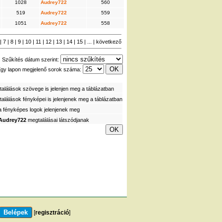
1028
Audrey722
560
519
Audrey722
559
1051
Audrey722
558
|
7
|
8
|
9
|
10
|
11
|
12
|
13
|
14
|
15
| ... |
következő
Szűkítés dátum szerint:
gy lapon megjelenő sorok száma:
alálások szövege is jelenjen meg a táblázatban
alálások fényképei is jelenjenek meg a táblázatban
a fényképes logok jelenjenek meg
Audrey722
megtalálásai látszódjanak
[
regisztráció
]