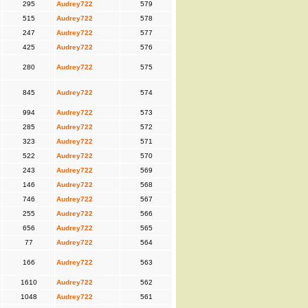
295
Audrey722
579
515
Audrey722
578
247
Audrey722
577
425
Audrey722
576
280
Audrey722
575
845
Audrey722
574
994
Audrey722
573
285
Audrey722
572
323
Audrey722
571
522
Audrey722
570
243
Audrey722
569
146
Audrey722
568
746
Audrey722
567
255
Audrey722
566
656
Audrey722
565
77
Audrey722
564
166
Audrey722
563
1610
Audrey722
562
1048
Audrey722
561