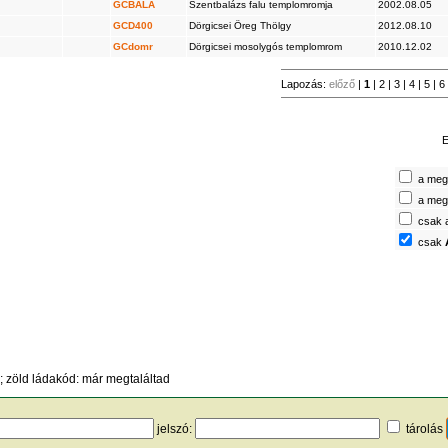
GCBALA
Szentbalázs falu templomromja
2002.08.05
GCD400
Dörgicsei Öreg Thölgy
2012.08.10
GCdomr
Dörgicsei mosolygós templomrom
2010.12.02
Lapozás:
előző
|
1
|
2
|
3
|
4
|
5
|
6
E
a megt
a megt
csak 
csak
 zöld ládakód: már megtaláltad
jelszó:
tárolás