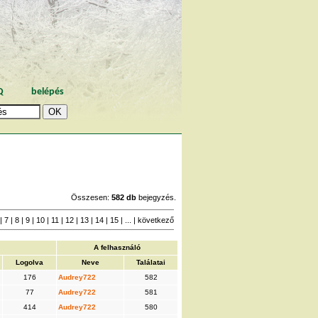
Q
belépés
Összesen:
582 db
bejegyzés.
|
7
|
8
|
9
|
10
|
11
|
12
|
13
|
14
|
15
| ... |
következő
A felhasználó
Logolva
Neve
Találatai
176
Audrey722
582
77
Audrey722
581
414
Audrey722
580