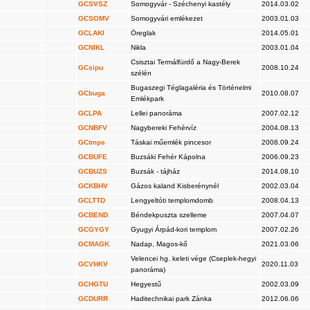
GCSVSZ
Somogyvár - Széchenyi kastély
2014.03.02
GCSOMV
Somogyvári emlékezet
2003.01.03
GCLAKI
Öreglak
2014.05.01
GCNIKL
Nikla
2003.01.04
Csisztai Termálfürdő a Nagy-Berek
GCsipu
2008.10.24
szélén
Bugaszegi Téglagaléria és Történelmi
GCbuga
2010.08.07
Emlékpark
GCLPA
Lellei panoráma
2007.02.12
GCNBFV
Nagybereki Fehérvíz
2004.08.13
GCtmps
Táskai műemlék pincesor
2008.09.24
GCBUFE
Buzsáki Fehér Kápolna
2006.09.23
GCBUZS
Buzsák - tájház
2014.08.10
GCKBHV
Gázos kaland Kisberénynél
2002.03.04
GCLTTD
Lengyeltóti templomdomb
2008.04.13
GCBEND
Béndekpuszta szelleme
2007.04.07
GCGYGY
Gyugyi Árpád-kori templom
2007.02.26
GCMAGK
Nadap, Magos-kő
2021.03.06
Velencei hg. keleti vége (Cseplek-hegyi
GCVHKV
2020.11.03
panoráma)
GCHGTU
Hegyestű
2002.03.09
GCDURR
Haditechnikai park Zánka
2012.06.06