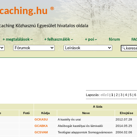
caching.hu ®
aching Közhasznú Egyesület hivatalos oldala
+
megtalálások
~
+
felhasználók
~
+
poi
~
fórum
FA
Lapozás:
előző
|
1
|
2
|
3
|
4
|
5
|
6
A láda
e
Fotó
Kódja
Neve
Elrejtése
GCKASU
A kastély és urai
2012.07.28
GCABKA
Alsóbogát kastélyai és látnivalói
2014.05.25
GCSVAM
Teológiai alappontok Somogyvámoson
2004.02.06