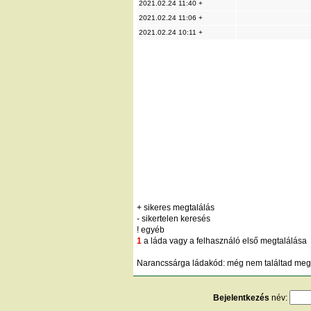
2021.02.24 11:40 +
2021.02.24 11:06 +
2021.02.24 10:11 +
+ sikeres megtalálás
- sikertelen keresés
! egyéb
1
a láda vagy a felhasználó első megtalálása
Narancssárga ládakód: még nem találtad meg;
Bejelentkezés
név: