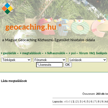
geocaching.hu ®
a Magyar Geocaching Közhasznú Egyesület hivatalos oldala
+
geoládák
~
+
megtalálások
~
+
felhasználók
~
+
poi
~
fórum
FAQ
belépés
Láda megtalálások
Összesen:
203 db
be
Lapozás:
előző
|
1
|
2
|
3
|
4
|
5
|
6
|
7
|
8
|
9
|
kö