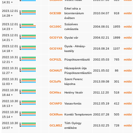
W
14:31 +
Erkel séta a
2023.12.01
K
R
GCESBI
bicentenárium
2010.04.07
918
mitibi
W
14:28 +
évében
2023.12.01
Százéves
K
R
GC100C
2004.08.01
1955
mitibi
W
14:23 +
cukrászda
2023.12.01
K
R
GCGYVA
Gyulai vár
2004.02.21
1899
mitibi
W
14:21 +
2023.12.01
Gyula - Almásy-
K
R
GCGYAS
2016.08.24
1107
mitibi
W
14:18 +
kastély
2022.10.31
K
R
GCPSZL
Püspökszentlászló
2002.05.03
765
mitibi
W
12:21 +
2022.10.31
Házaspárok útja
K
R
GCHAUT
2021.05.02
86
mitibi
W
11:27 +
Püspökszentlászlón
2022.10.31
Szent Ferenc
K
R
GCSzFk
2013.09.08
301
mitibi
W
11:03 +
kápolna
2022.10.30
K
R
GCHVez
Hetény Vezér
2011.12.20
518
mitibi
W
16:44 +
2022.10.30
K
R
GCVAFO
Vasas-forrás
2012.05.19
412
mitibi
W
16:13 +
2022.10.30
K
R
GCKRom
Komlói Templomrom
2002.07.28
505
mitibi
W
15:14 +
2022.10.30
Tóth György
K
R
GCLMSZ
2013.02.25
728
mitibi
W
14:07 +
emlékére