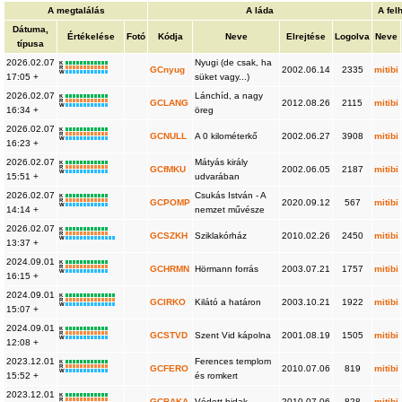
A megtalálás
A láda
A fel
Dátuma,
Értékelése
Fotó
Kódja
Neve
Elrejtése
Logolva
Neve
típusa
2026.02.07
Nyugi (de csak, ha
K
R
GCnyug
2002.06.14
2335
mitibi
W
17:05 +
süket vagy...)
2026.02.07
Lánchíd, a nagy
K
R
GCLANG
2012.08.26
2115
mitibi
W
16:34 +
öreg
2026.02.07
K
R
GCNULL
A 0 kilométerkő
2002.06.27
3908
mitibi
W
16:23 +
2026.02.07
Mátyás király
K
R
GCfMKU
2002.06.05
2187
mitibi
W
15:51 +
udvarában
2026.02.07
Csukás István - A
K
R
GCPOMP
2020.09.12
567
mitibi
W
14:14 +
nemzet művésze
2026.02.07
K
R
GCSZKH
Sziklakórház
2010.02.26
2450
mitibi
W
13:37 +
2024.09.01
K
R
GCHRMN
Hörmann forrás
2003.07.21
1757
mitibi
W
16:15 +
2024.09.01
K
R
GCIRKO
Kilátó a határon
2003.10.21
1922
mitibi
W
15:07 +
2024.09.01
K
R
GCSTVD
Szent Vid kápolna
2001.08.19
1505
mitibi
W
12:08 +
2023.12.01
Ferences templom
K
R
GCFERO
2010.07.06
819
mitibi
W
15:52 +
és romkert
2023.12.01
K
R
GCBAKA
Védett hidak
2010.07.06
828
mitibi