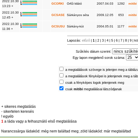
2022.10.30
K
R
GCORKI
Orfűi kilátó
2007.04.03
1292
mitibi
W
13:23 +
2022.10.30
K
R
GCSASE
Sárkányos séta
2009.12.05
653
mitibi
W
12:45 +
2022.10.30
K
R
GCSUSU
Sárkány-kút
2004.05.01
1177
mitibi
W
11:36 +
Lapozás:
előző
|
1
|
2
|
3
|
4
|
5
|
6
|
7
|
8
|
9
|
kö
Szűkítés dátum szerint:
Egy lapon megjelenő sorok száma:
a megtalálások szövege is jelenjen meg a tábláz
a megtalálások fényképei is jelenjenek meg a tá
csak a fényképes logok jelenjenek meg
csak
mitibi
megtalálásai látszódjanak
+ sikeres megtalálás
- sikertelen keresés
! egyéb
1
a láda vagy a felhasználó első megtalálása
Narancssárga ládakód: még nem találtad meg; zöld ládakód: már megtaláltad