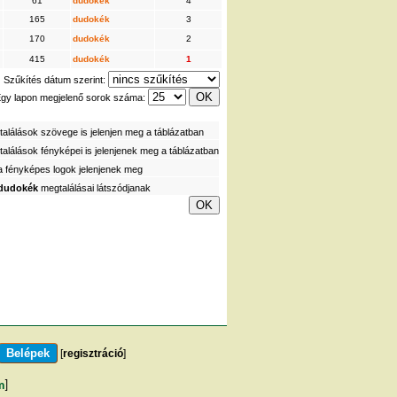
61
dudokék
4
165
dudokék
3
170
dudokék
2
415
dudokék
1
Szűkítés dátum szerint:
gy lapon megjelenő sorok száma:
alálások szövege is jelenjen meg a táblázatban
alálások fényképei is jelenjenek meg a táblázatban
a fényképes logok jelenjenek meg
dudokék
megtalálásai látszódjanak
[
regisztráció
]
m
]