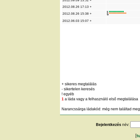
2012.09.09 13:52 +
2012.08.26 17:13 +
K
2012.08.26 15:38 +
R
W
2012.06.03 15:07 +
+ sikeres megtalálás
- sikertelen keresés
! egyéb
1
a láda vagy a felhasználó első megtalálása
Narancssárga ládakód: még nem találtad meg;
Bejelentkezés
név:
[
t