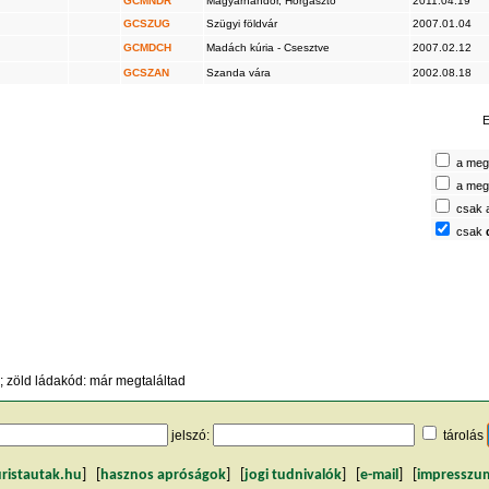
GCMNDR
Magyarnándor, Horgásztó
2011.04.19
GCSZUG
Szügyi földvár
2007.01.04
GCMDCH
Madách kúria - Csesztve
2007.02.12
GCSZAN
Szanda vára
2002.08.18
E
a megt
a megt
csak 
csak
 zöld ládakód: már megtaláltad
jelszó:
tárolás
uristautak.hu
] [
hasznos apróságok
] [
jogi tudnivalók
] [
e-mail
] [
impresszu