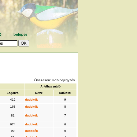
Q
belépés
Összesen:
9 db
bejegyzés.
A felhasználó
Logolva
Neve
Találatai
412
dudokék
9
168
dudokék
8
81
dudokék
7
674
dudokék
6
99
dudokék
5