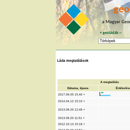
geo
a Magyar Geoc
+
geoládák
~
Láda megtalálások
A megtalálás
Dátuma, típusa
Értékelés
K
2017.06.05 15:40 +
R
W
2014.04.12 15:10 +
2013.08.20 12:48 +
2013.08.20 11:51 +
2012.10.13 15:18 +