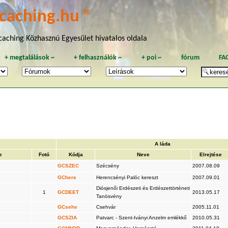
caching.hu ®
aching Közhasznú Egyesület hivatalos oldala
+
megtalálások
~
+
felhasználók
~
+
poi
~
fórum
FA
A láda
e
Fotó
Kódja
Neve
Elrejtése
GCSZEC
Szécsény
2007.08.09
GChere
Herencsényi Palóc kereszt
2007.09.01
Diósjenői Erdészeti és Erdészettörténeti
1
GCDEET
2013.05.17
Tanösvény
GCsehv
Csehvár
2005.11.01
GCSZIA
Patvarc - Szent-Iványi Anzelm emlékkő
2010.05.31