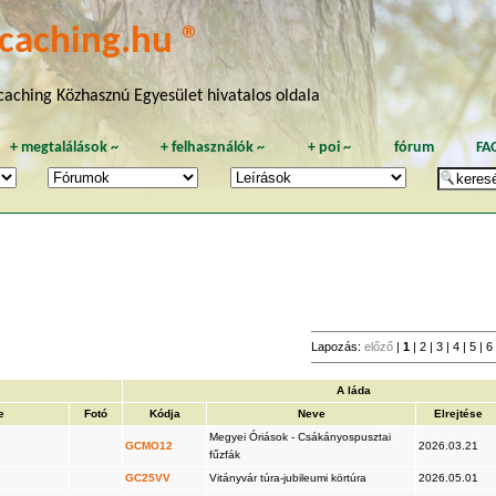
caching.hu ®
aching Közhasznú Egyesület hivatalos oldala
+
megtalálások
~
+
felhasználók
~
+
poi
~
fórum
FA
Lapozás:
előző
|
1
|
2
|
3
|
4
|
5
|
6
A láda
e
Fotó
Kódja
Neve
Elrejtése
Megyei Óriások - Csákányospusztai
GCMO12
2026.03.21
fűzfák
GC25VV
Vitányvár túra-jubileumi körtúra
2026.05.01