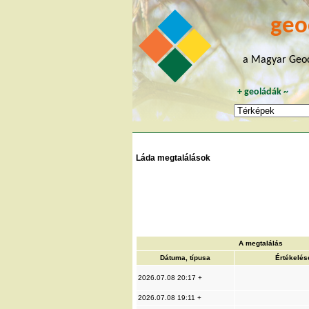
geo
a Magyar Geoc
+
geoládák
~
Láda megtalálások
A megtalálás
Dátuma, típusa
Értékelés
2026.07.08 20:17 +
2026.07.08 19:11 +