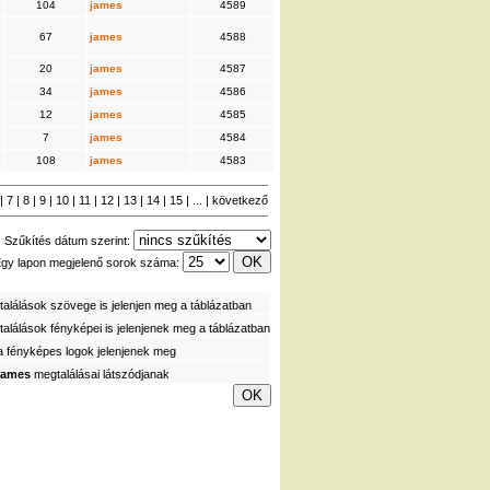
104
james
4589
67
james
4588
20
james
4587
34
james
4586
12
james
4585
7
james
4584
108
james
4583
|
7
|
8
|
9
|
10
|
11
|
12
|
13
|
14
|
15
| ... |
következő
Szűkítés dátum szerint:
gy lapon megjelenő sorok száma:
alálások szövege is jelenjen meg a táblázatban
alálások fényképei is jelenjenek meg a táblázatban
a fényképes logok jelenjenek meg
james
megtalálásai látszódjanak