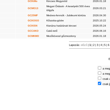
GCKiMo
Kincses Mogyoród
2026.01.18
Megyei Óriások - A keselyréti 500 éves
GCMO13
2026.03.21
tölgyfa
GC25MF
Medves-fennsík - Jubileumi körtúra
2026.04.30
GCKOGO
Kőszoba-gödre
2025.10.22
GCKISN
Kisnána határának kincsei
2026.05.24
GCCAKO
Cakó-tető
2026.06.16
GCMKMO
Mezőkövesd gőzmozdony
2026.01.18
Lapozás:
előző
|
1
|
2
|
3
|
4
|
5
|
6
E
a megt
a megt
csak 
csak