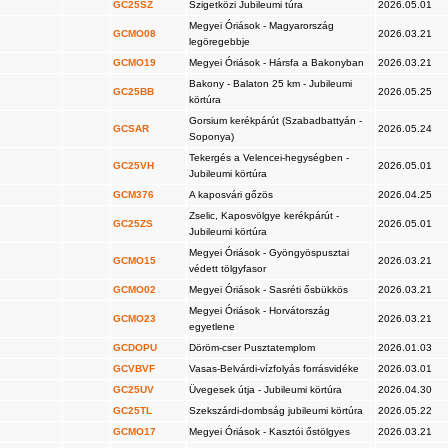
GC25SZ
Szigetközi Jubileumi túra
2026.05.01
Megyei Óriások - Magyarország
GCMO08
2026.03.21
legöregebbje
GCMO19
Megyei Óriások - Hársfa a Bakonyban
2026.03.21
Bakony - Balaton 25 km - Jubileumi
GC25BB
2026.05.25
körtúra
Gorsium kerékpárút (Szabadbattyán -
GCSAR
2026.05.24
Soponya)
Tekergés a Velencei-hegységben -
GC25VH
2026.05.01
Jubileumi körtúra
GCM376
A kaposvári gőzös
2026.04.25
Zselic, Kaposvölgye kerékpárút -
GC25ZS
2026.05.01
Jubileumi körtúra
Megyei Óriások - Gyöngyöspusztai
GCMO15
2026.03.21
védett tölgyfasor
GCMO02
Megyei Óriások - Sasréti ősbükkös
2026.03.21
Megyei Óriások - Horvátország
GCMO23
2026.03.21
egyetlene
GCDOPU
Döröm-cser Pusztatemplom
2026.01.03
GCVBVF
Vasas-Belvárdi-vízfolyás forrásvidéke
2026.03.01
GC25UV
Üvegesek útja - Jubileumi körtúra
2026.04.30
GC25TL
Szekszárdi-dombság jubileumi körtúra
2026.05.22
GCMO17
Megyei Óriások - Kasztói őstölgyes
2026.03.21