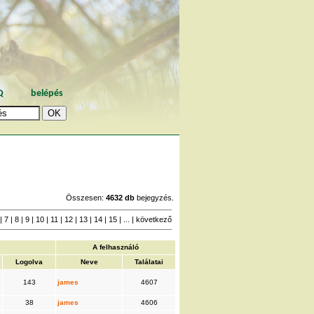
Q
belépés
Összesen:
4632 db
bejegyzés.
|
7
|
8
|
9
|
10
|
11
|
12
|
13
|
14
|
15
| ... |
következő
A felhasználó
Logolva
Neve
Találatai
143
james
4607
38
james
4606