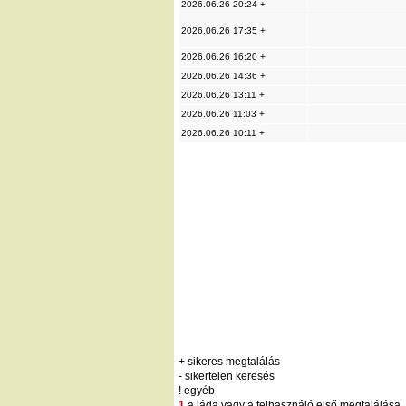
2026.06.26 20:24 +
2026.06.26 17:35 +
2026.06.26 16:20 +
2026.06.26 14:36 +
2026.06.26 13:11 +
2026.06.26 11:03 +
2026.06.26 10:11 +
+ sikeres megtalálás
- sikertelen keresés
! egyéb
1
a láda vagy a felhasználó első megtalálása