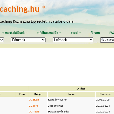
caching.hu ®
aching Közhasznú Egyesület hivatalos oldala
+
megtalálások
~
+
felhasználók
~
+
poi
~
fórum
FA
A láda
e
Fotó
Kódja
Neve
Elrejtése
GC2Kop
Koppány fivérek
2005.11.05
GCJofo
József-forrás
2018.03.04
GCPSAS
Parádsasvári séta
2020.10.28