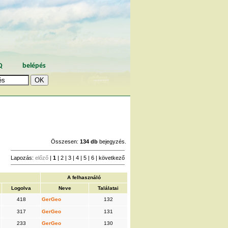
Q
belépés
Összesen:
134 db
bejegyzés.
Lapozás:
előző
|
1
|
2
|
3
|
4
|
5
|
6
|
következő
A felhasználó
Logolva
Neve
Találatai
418
GerGeo
132
317
GerGeo
131
233
GerGeo
130