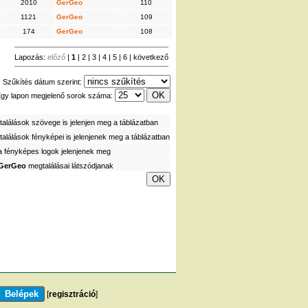
2010
GerGeo
110
1121
GerGeo
109
174
GerGeo
108
Lapozás:
előző
|
1
|
2
|
3
|
4
|
5
|
6
|
következő
Szűkítés dátum szerint:
gy lapon megjelenő sorok száma:
alálások szövege is jelenjen meg a táblázatban
alálások fényképei is jelenjenek meg a táblázatban
a fényképes logok jelenjenek meg
GerGeo
megtalálásai látszódjanak
[
regisztráció
]