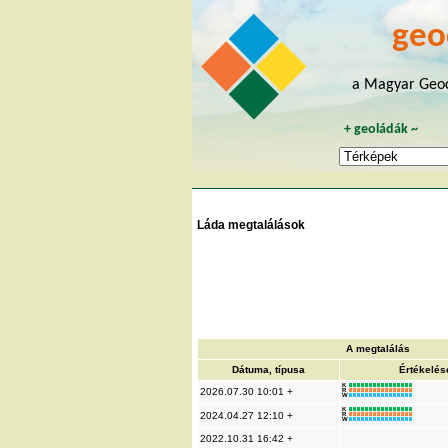
geo
a Magyar Geoc
+
geoládák
~
Láda megtalálások
A megtalálás
Dátuma, típusa
Értékelés
K
2026.07.30 10:01 +
R
W
K
2024.04.27 12:10 +
R
W
2022.10.31 16:42 +