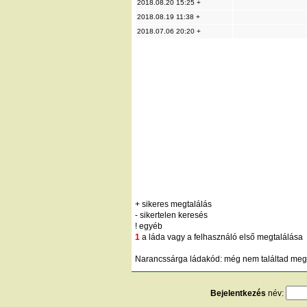
2018.08.20 15:25 +
2018.08.19 11:38 +
2018.07.06 20:20 +
+ sikeres megtalálás
- sikertelen keresés
! egyéb
1
a láda vagy a felhasználó első megtalálása
Narancssárga ládakód: még nem találtad meg;
Bejelentkezés
név: