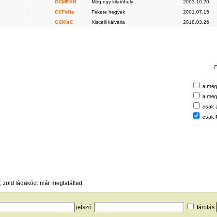
GCMEKH
Még egy kilátóhely
2003.10.20
GCFeHe
Fekete hegyek
2001.07.15
GCKisC
Kiscelli kálvária
2018.03.26
E
a megt
a megt
csak 
csak
 zöld ládakód: már megtaláltad
jelszó:
tárolás