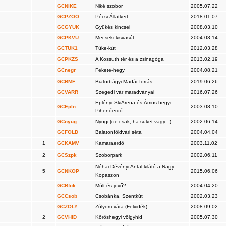
GCNIKE
Niké szobor
2005.07.22
GCPZOO
Pécsi Állatkert
2018.01.07
GCGYUK
Gyükés kincsei
2008.03.10
GCPKVU
Mecseki kisvasút
2004.03.14
GCTUK1
Tüke-kút
2012.03.28
GCPKZS
A Kossuth tér és a zsinagóga
2013.02.19
GCnegr
Fekete-hegy
2004.08.21
GCBMF
Biatorbágyi Madár-forrás
2019.06.26
GCVARR
Szegedi vár maradványai
2016.07.26
Eplényi SkiArena és Ámos-hegyi
GCEpln
2003.08.10
Pihenőerdő
GCnyug
Nyugi (de csak, ha süket vagy...)
2002.06.14
GCFOLD
Balatonföldvári séta
2004.04.04
1
GCKAMV
Kamaraerdő
2003.11.02
2
GCSzpk
Szoborpark
2002.06.11
Néhai Dévényi Antal kilátó a Nagy-
5
GCNKOP
2015.06.06
Kopaszon
GCBfok
Múlt és jövő?
2004.04.20
GCCsob
Csobánka, Szentkút
2002.03.23
GCZOLY
Zólyom vára (Felvidék)
2008.09.02
2
GCVHID
Kőröshegyi völgyhid
2005.07.30