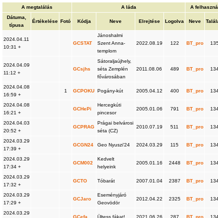
A megtalálás
A láda
A felhaszná
Dátuma,
Értékelése
Fotó
Kódja
Neve
Elrejtése
Logolva
Neve
Talál
típusa
Jánoshalmi
2024.04.11
GCSTAT
Szent Anna-
2022.08.19
122
BT_pro
13
10:31 +
templom
Sátoraljaújhely,
2024.04.09
GCsjhs
séta Zemplén
2011.08.06
489
BT_pro
13
11:12 +
fővárosában
2024.04.08
1
GCPOKU
Pogány-kút
2005.04.12
400
BT_pro
13
16:59 +
2024.04.08
Hercegkúti
GCHePi
2005.01.06
791
BT_pro
13
16:21 +
pincesor
2024.04.03
Prágai belvárosi
GCPRAG
2010.07.19
511
BT_pro
13
20:52 +
séta (CZ)
2024.03.29
GCGN24
Geo Nyuszi'24
2024.03.29
115
BT_pro
13
17:39 +
2024.03.29
Kedvelt
GCM002
2005.01.16
2448
BT_pro
13
17:34 +
helyeink
2024.03.29
GCTO
Tóbarát
2007.01.04
2387
BT_pro
13
17:32 +
2024.03.29
Eseményjáró
GCJaro
2012.04.22
2325
BT_pro
13
17:29 +
Geovödör
2024.03.29
GCefa
Ültess fákat!
2021.06.26
287
BT_pro
13