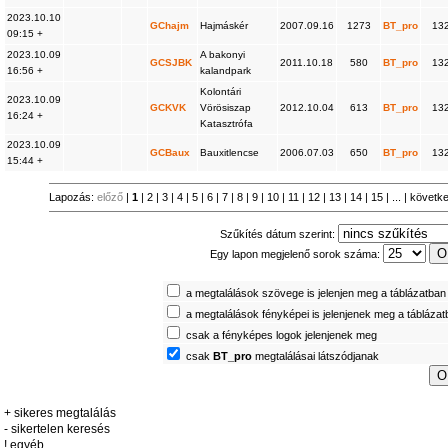
2023.10.10
GChajm
Hajmáskér
2007.09.16
1273
BT_pro
13
09:15 +
2023.10.09
A bakonyi
GCSJBK
2011.10.18
580
BT_pro
13
16:56 +
kalandpark
Kolontári
2023.10.09
GCKVK
Vörösiszap
2012.10.04
613
BT_pro
13
16:24 +
Katasztrófa
2023.10.09
GCBaux
Bauxitlencse
2006.07.03
650
BT_pro
13
15:44 +
Lapozás:
előző
|
1
|
2
|
3
|
4
|
5
|
6
|
7
|
8
|
9
|
10
|
11
|
12
|
13
|
14
|
15
| ... |
követk
Szűkítés dátum szerint:
Egy lapon megjelenő sorok száma:
a megtalálások szövege is jelenjen meg a táblázatban
a megtalálások fényképei is jelenjenek meg a tábláza
csak a fényképes logok jelenjenek meg
csak
BT_pro
megtalálásai látszódjanak
+ sikeres megtalálás
- sikertelen keresés
! egyéb