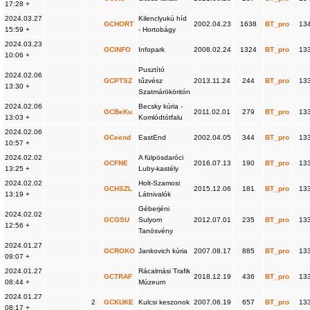
17:28 +
2024.03.27
Kilenclyukú híd
GCHORT
2002.04.23
1638
BT_pro
13
15:59 +
- Hortobágy
2024.03.23
GCINFO
Infopark
2008.02.24
1324
BT_pro
13
10:06 +
Pusztító
2024.02.06
GCPTSZ
tűzvész
2013.11.24
244
BT_pro
13
13:30 +
Szatmárököritón
2024.02.06
Becsky kúria -
GCBeKu
2011.02.01
279
BT_pro
13
13:03 +
Komlódtótfalu
2024.02.06
GCeend
EastEnd
2002.04.05
344
BT_pro
13
10:57 +
2024.02.02
A fülpösdaróci
GCFNE
2016.07.13
190
BT_pro
13
13:25 +
Luby-kastély
2024.02.02
Holt-Szamosi
GCHSZL
2015.12.06
181
BT_pro
13
13:19 +
Látnivalók
Géberjéni
2024.02.02
GCGSU
Sulyom
2012.07.01
235
BT_pro
13
12:56 +
Tanösvény
2024.01.27
GCROKO
Jankovich kúria
2007.08.17
885
BT_pro
13
09:07 +
2024.01.27
Rácalmási Trafik
GCTRAF
2018.12.19
436
BT_pro
13
08:44 +
Múzeum
2024.01.27
2
GCKUKE
Kulcsi keszonok
2007.06.19
657
BT_pro
13
08:17 +