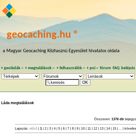
geocaching.hu ®
a Magyar Geocaching Közhasznú Egyesület hivatalos oldala
+
geoládák
~
+
megtalálások
~
+
felhasználók
~
+
poi
~
fórum
FAQ
belépés
Láda megtalálások
Összesen:
1376 db
bejegyz
Lapozás:
előző
|
1
|
2
|
3
|
4
|
5
|
6
|
7
|
8
|
9
|
10
|
11
|
12
|
13
|
14
|
15
| ... |
követk