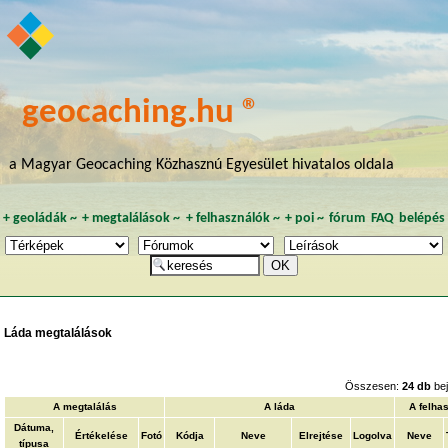
geocaching.hu ®
a Magyar Geocaching Közhasznú Egyesület hivatalos oldala
+
geoládák
~
+
megtalálások
~
+
felhasználók
~
+
poi
~
fórum
FAQ
belépés
Láda megtalálások
Összesen:
24 db
be
A megtalálás
A láda
A felha
Dátuma,
Értékelése
Fotó
Kódja
Neve
Elrejtése
Logolva
Neve
típusa