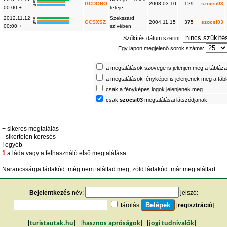
R
GCDOBO
2008.03.10
129
szocsi03
W
00:00 +
teteje
2012.11.12
Szekszárd
K
R
GCSXSZ
2004.11.15
375
szocsi03
W
00:00 +
szívében
Szűkítés dátum szerint:
Egy lapon megjelenő sorok száma:
a megtalálások szövege is jelenjen meg a tábláz
a megtalálások fényképei is jelenjenek meg a táb
csak a fényképes logok jelenjenek meg
csak
szocsi03
megtalálásai látszódjanak
+ sikeres megtalálás
- sikertelen keresés
! egyéb
1
a láda vagy a felhasználó első megtalálása
Narancssárga ládakód: még nem találtad meg; zöld ládakód: már megtaláltad
Bejelentkezés
név:
jelszó:
tárolás
[
regisztráció
]
[
turistautak.hu
] [
hasznos apróságok
] [
jogi tudnivalók
]