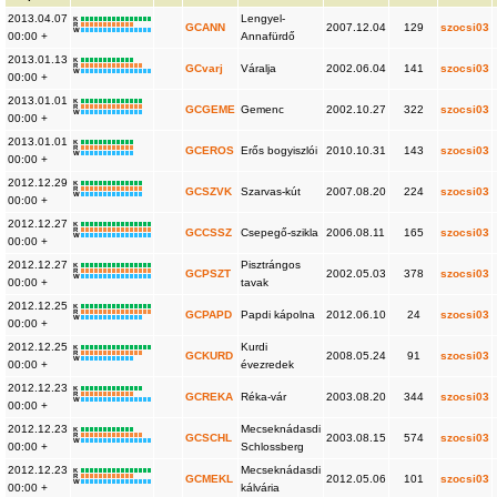
2013.04.07
Lengyel-
K
R
GCANN
2007.12.04
129
szocsi03
W
00:00 +
Annafürdő
2013.01.13
K
R
GCvarj
Váralja
2002.06.04
141
szocsi03
W
00:00 +
2013.01.01
K
R
GCGEME
Gemenc
2002.10.27
322
szocsi03
W
00:00 +
2013.01.01
K
R
GCEROS
Erős bogyiszlói
2010.10.31
143
szocsi03
W
00:00 +
2012.12.29
K
R
GCSZVK
Szarvas-kút
2007.08.20
224
szocsi03
W
00:00 +
2012.12.27
K
R
GCCSSZ
Csepegő-szikla
2006.08.11
165
szocsi03
W
00:00 +
2012.12.27
Pisztrángos
K
R
GCPSZT
2002.05.03
378
szocsi03
W
00:00 +
tavak
2012.12.25
K
R
GCPAPD
Papdi kápolna
2012.06.10
24
szocsi03
W
00:00 +
2012.12.25
Kurdi
K
R
GCKURD
2008.05.24
91
szocsi03
W
00:00 +
évezredek
2012.12.23
K
R
GCREKA
Réka-vár
2003.08.20
344
szocsi03
W
00:00 +
2012.12.23
Mecseknádasdi
K
R
GCSCHL
2003.08.15
574
szocsi03
W
00:00 +
Schlossberg
2012.12.23
Mecseknádasdi
K
R
GCMEKL
2012.05.06
101
szocsi03
W
00:00 +
kálvária