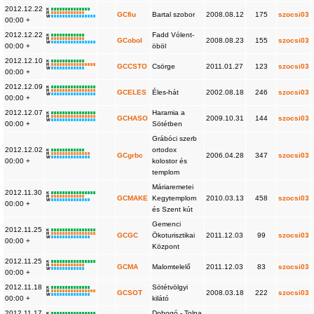
2012.12.22
K
R
GCfiu
Bartal szobor
2008.08.12
175
szocsi03
W
00:00 +
2012.12.22
Fadd Vólent-
K
R
GCobol
2008.08.23
155
szocsi03
W
00:00 +
öböl
2012.12.10
K
R
GCCSTO
Csörge
2011.01.27
123
szocsi03
W
00:00 +
2012.12.09
K
R
GCELES
Éles-hát
2002.08.18
246
szocsi03
W
00:00 +
2012.12.07
Haramia a
K
R
GCHASO
2009.10.31
144
szocsi03
W
00:00 +
Sötétben
Grábóci szerb
2012.12.02
ortodox
K
R
GCgrbc
2006.04.28
347
szocsi03
W
00:00 +
kolostor és
templom
Máriaremetei
2012.11.30
K
R
GCMAKE
Kegytemplom
2010.03.13
458
szocsi03
W
00:00 +
és Szent kút
Gemenci
2012.11.25
K
R
GCGC
Ökoturisztikai
2011.12.03
99
szocsi03
W
00:00 +
Központ
2012.11.25
K
R
GCMA
Malomtelelő
2011.12.03
83
szocsi03
W
00:00 +
2012.11.18
Sötétvölgyi
K
R
GCSOT
2008.03.18
222
szocsi03
W
00:00 +
kilátó
2012.11.17
Dobogó - Tolna
K