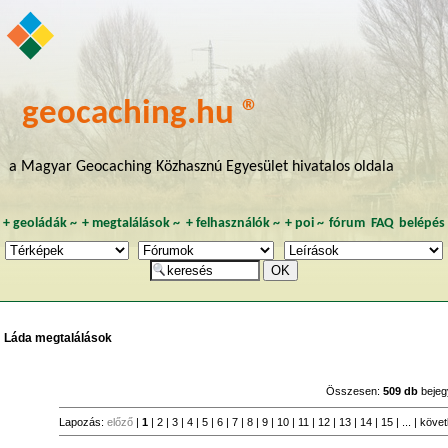
geocaching.hu ®
a Magyar Geocaching Közhasznú Egyesület hivatalos oldala
+
geoládák
~
+
megtalálások
~
+
felhasználók
~
+
poi
~
fórum
FAQ
belépés
Láda megtalálások
Összesen:
509 db
bejeg
Lapozás:
előző
|
1
|
2
|
3
|
4
|
5
|
6
|
7
|
8
|
9
|
10
|
11
|
12
|
13
|
14
|
15
| ... |
köve