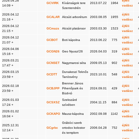
2026.04.26
éjféli
GCVIRK
Kívánságok tere
2013.07.22
1964
14:09 +
vadász
Szentendrén
2026.04.12
éjféli
GCALAR
Alcsúti arborétum
2003.08.05
1955
21:16 +
vadász
2026.04.12
éjféli
GCmazs
Alcsúti platánsor
2003.03.30
1523
21:15 +
vadász
2026.04.12
éjféli
GCBOT
Boti kápolna
2013.06.22
775
21:07 +
vadász
2026.04.06
éjféli
GCGN26
Geo Nyuszi'26
2026.04.03
319
15:16 +
vadász
2026.03.21
éjféli
GCNSET
Nagymarosi séta
2009.05.13
902
17:47 +
vadász
2026.03.15
Dunakeszi Teknős
éjféli
GCDTT
2023.10.01
548
23:59 +
Tanösvény
vadász
Brenner János
2026.02.18
éjféli
GCBJPP
Pihenőpark és
2024.09.01
429
23:59 +
vadász
Büdi-tó
2026.01.03
Szekszárd
éjféli
GCSXSZ
2004.11.15
884
17:24 +
szívében
vadász
2026.01.02
éjféli
GCKAPO
Mausz-kápolna
2002.09.08
1142
16:04 +
vadász
Grábóci szerb
2025.12.31
éjféli
GCgrbc
ortodox kolostor
2006.04.28
752
12:14 +
vadász
és templom