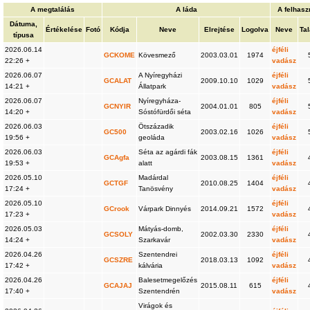
A megtalálás
A láda
A felhasz
Dátuma,
Értékelése
Fotó
Kódja
Neve
Elrejtése
Logolva
Neve
Tal
típusa
2026.06.14
éjféli
GCKOME
Kövesmező
2003.03.01
1974
22:26 +
vadász
2026.06.07
A Nyíregyházi
éjféli
GCALAT
2009.10.10
1029
14:21 +
Állatpark
vadász
2026.06.07
Nyíregyháza-
éjféli
GCNYIR
2004.01.01
805
14:20 +
Sóstófürdői séta
vadász
2026.06.03
Ötszázadik
éjféli
GC500
2003.02.16
1026
19:56 +
geoláda
vadász
2026.06.03
Séta az agárdi fák
éjféli
GCAgfa
2003.08.15
1361
19:53 +
alatt
vadász
2026.05.10
Madárdal
éjféli
GCTGF
2010.08.25
1404
17:24 +
Tanösvény
vadász
2026.05.10
éjféli
GCrook
Várpark Dinnyés
2014.09.21
1572
17:23 +
vadász
2026.05.03
Mátyás-domb,
éjféli
GCSOLY
2002.03.30
2330
14:24 +
Szarkavár
vadász
2026.04.26
Szentendrei
éjféli
GCSZRE
2018.03.13
1092
17:42 +
kálvária
vadász
2026.04.26
Balesetmegelőzés
éjféli
GCAJAJ
2015.08.11
615
17:40 +
Szentendrén
vadász
Virágok és