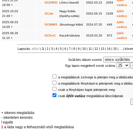
2025.11.20
éjféli
GCERDO
Lőrinci kiserdő
2002.03.23
2054
16:56 +
vadász
2025.10.03
Nagy-Szikla
éjféli
GCzttr
2002.06.15
2339
21:49 +
(Apáthy-szikla)
vadász
2025.09.03
éjféli
GCMM05
Jánoshegyi kilátó
2024.07.20
446
14:05 +
vadász
2025.08.26
éjféli
GCKisC
Kiscelli kálvária
2018.03.26
972
11:10 +
vadász
Lapozás:
előző
|
1
|
2
|
3
|
4
|
5
|
6
|
7
|
8
|
9
|
10
|
11
|
12
|
13
|
14
|
15
| ... |
köve
Szűkítés dátum szerint:
Egy lapon megjelenő sorok száma:
a megtalálások szövege is jelenjen meg a táblázatb
a megtalálások fényképei is jelenjenek meg a táblá
csak a fényképes logok jelenjenek meg
csak
éjféli vadász
megtalálásai látszódjanak
+ sikeres megtalálás
- sikertelen keresés
! egyéb
1
a láda vagy a felhasználó első megtalálása