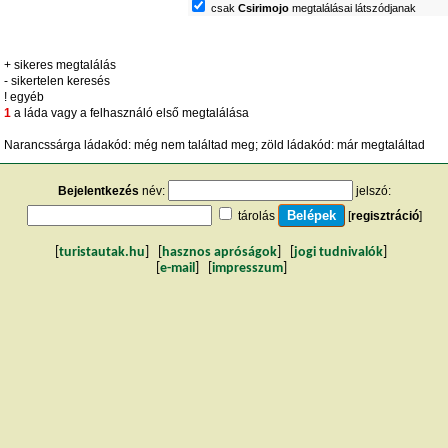
csak
Csirimojo
megtalálásai látszódjanak
+ sikeres megtalálás
- sikertelen keresés
! egyéb
1
a láda vagy a felhasználó első megtalálása
Narancssárga ládakód: még nem találtad meg; zöld ládakód: már megtaláltad
Bejelentkezés
név:
jelszó:
tárolás
[
regisztráció
]
[
turistautak.hu
] [
hasznos apróságok
] [
jogi tudnivalók
]
[
e-mail
] [
impresszum
]