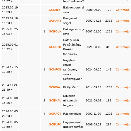
10:57 +
belső udvarok?
2025.09.19
Balatonberényi
GCBbes
2008.09.02
778
Csirimojo
16:33 +
séta
2025.09.19
Kányavári
GCKANY
2002.04.18
2352
Csirimojo
16:23 +
sziget
2025.06.25
Boldogasszony
1
GCBOLK
2007.02.06
1291
Csirimojo
16:04 +
köve
Rotary Club
2025.05.01
Felsőtárkány,
GCRC10
2021.08.02
318
Csirimojo
14:32 +
Kő-közi
tanösvény
Nagyfejű
csajkó
2024.12.15
1
GCNFCS
tanösvény -
2024.09.26
141
Csirimojo
12:30 +
séta a
Szépvölgyben
2024.11.24
GCKIVA
Királyi Váró
2014.09.13
1208
Csirimojo
21:49 +
Egyeken
2024.05.09
2
GCEKAL
nincsenek
2021.09.01
181
Csirimojo
15:25 +
hegyek
2024.05.05
4
GCRACT
Rác templom
2002.11.29
1202
Csirimojo
22:23 +
2024.05.05
Hagymás-kút
GCBUFO
2009.08.23
287
Csirimojo
18:50 +
(Bükkfa-forrás)