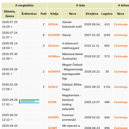
A megtalálás
A láda
A felha
Dátuma,
Értékelése
Fotó
Kódja
Neve
Elrejtése
Logolva
Neve
típusa
2026.07.25
Sárvári
2
GCErik
2020.06.04
413
Csirimojo
16:29 +
Kiránduló erdő
2026.07.24
6
GCSARV
Sárvár
2007.01.30
1165
Csirimojo
11:37 +
2026.06.14
A debreceni
3
GCdzsn
2015.11.11
892
Csirimojo
16:04 +
zsidónegyed
2026.05.30
Mátraszentimrei
GCMAsv
2018.03.22
573
Csirimojo
21:59 +
Ásványház
Megyei Óriások
2026.05.26
- Magyarország
2
GCMO04
2026.03.21
35
Csirimojo
20:52 +
legmagasabb
fája
2026.02.28
Kilátás2 (Róka-
2
GCKL2
2001.09.15
1741
Csirimojo
17:09 +
hegy)
Nagykanizsa -
2025.09.29
kisvárosi
K
R
GCNK
2005.10.07
496
Csirimojo
W
17:41 +
boldog
békeidők
2025.09.20
Kanizsai
GCKPD
2009.02.01
644
Csirimojo
12:12 +
promenád
2025.09.20
Mit rejtenek a
GCMIT
2008.08.23
856
Csirimojo