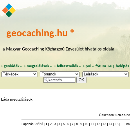
geocaching.hu ®
a Magyar Geocaching Közhasznú Egyesület hivatalos oldala
+
geoládák
~
+
megtalálások
~
+
felhasználók
~
+
poi
~
fórum
FAQ
belépés
Láda megtalálások
Összesen:
678 db
be
Lapozás:
előző
|
1
|
2
|
3
|
4
|
5
|
6
|
7
|
8
|
9
|
10
|
11
|
12
|
13
|
14
|
15
| ... |
kö