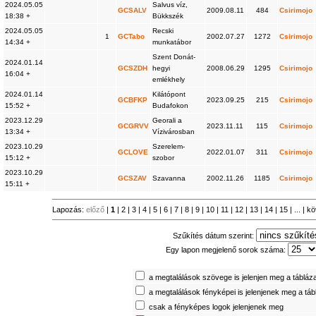
2024.05.05
Salvus víz,
GCSALV
2009.08.11
484
Csirimojo
18:38 +
Bükkszék
2024.05.05
Recski
1
GCTabo
2002.07.27
1272
Csirimojo
14:34 +
munkatábor
Szent Donát-
2024.01.14
GCSZDH
hegyi
2008.06.29
1295
Csirimojo
16:04 +
emlékhely
2024.01.14
Kilátópont
GCBFKP
2023.09.25
215
Csirimojo
15:52 +
Budafokon
2023.12.29
Georali a
GCGRVV
2023.11.11
115
Csirimojo
13:34 +
Vízivárosban
2023.10.29
Szerelem-
GCLOVE
2022.01.07
311
Csirimojo
15:12 +
szobor
2023.10.29
GCSZAV
Szavanna
2002.11.26
1185
Csirimojo
15:11 +
Lapozás:
előző
|
1
|
2
|
3
|
4
|
5
|
6
|
7
|
8
|
9
|
10
|
11
|
12
|
13
|
14
|
15
| ... |
kö
Szűkítés dátum szerint:
Egy lapon megjelenő sorok száma:
a megtalálások szövege is jelenjen meg a tábláz
a megtalálások fényképei is jelenjenek meg a tá
csak a fényképes logok jelenjenek meg