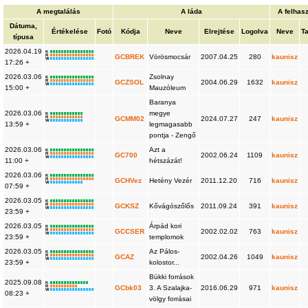
A megtalálás
A láda
A felhas
Dátuma,
Értékelése
Fotó
Kódja
Neve
Elrejtése
Logolva
Neve
Ta
típusa
2026.04.19
K
R
GCBREK
Vörösmocsár
2007.04.25
280
kaunisz
W
17:26 +
2026.03.06
Zsolnay
K
R
GCZSOL
2004.06.29
1632
kaunisz
W
15:00 +
Mauzóleum
Baranya
2026.03.06
megye
K
R
GCMM02
2024.07.27
247
kaunisz
W
13:59 +
legmagasabb
pontja - Zengő
2026.03.06
Azt a
K
R
GC700
2002.06.24
1109
kaunisz
W
11:00 +
hétszázát!
2026.03.06
K
R
GCHVez
Hetény Vezér
2011.12.20
716
kaunisz
W
07:59 +
2026.03.05
K
R
GCKSZ
Kővágószőlős
2011.09.24
391
kaunisz
W
23:59 +
2026.03.05
Árpád kori
K
R
GCCSER
2002.02.02
763
kaunisz
W
23:59 +
templomok
2026.03.05
Az Pálos-
K
R
GCAZ
2002.04.26
1049
kaunisz
W
23:59 +
kolostor...
Bükki források
2025.09.08
K
R
GCbk03
3. A Szalajka-
2016.06.29
971
kaunisz
W
08:23 +
völgy forrásai