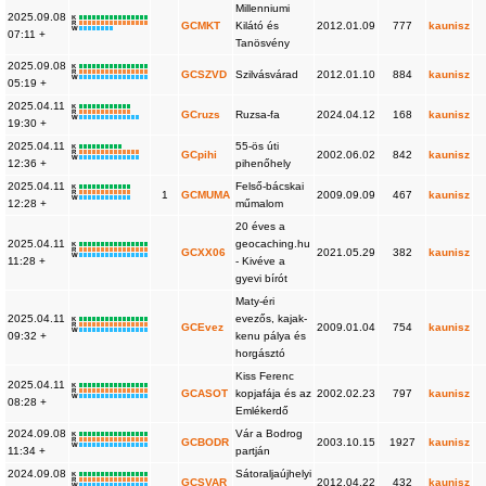
Millenniumi
2025.09.08
K
R
GCMKT
Kilátó és
2012.01.09
777
kaunisz
W
07:11 +
Tanösvény
2025.09.08
K
R
GCSZVD
Szilvásvárad
2012.01.10
884
kaunisz
W
05:19 +
2025.04.11
K
R
GCruzs
Ruzsa-fa
2024.04.12
168
kaunisz
W
19:30 +
2025.04.11
55-ös úti
K
R
GCpihi
2002.06.02
842
kaunisz
W
12:36 +
pihenőhely
2025.04.11
Felső-bácskai
K
R
1
GCMUMA
2009.09.09
467
kaunisz
W
12:28 +
műmalom
20 éves a
2025.04.11
geocaching.hu
K
R
GCXX06
2021.05.29
382
kaunisz
W
11:28 +
- Kivéve a
gyevi bírót
Maty-éri
2025.04.11
evezős, kajak-
K
R
GCEvez
2009.01.04
754
kaunisz
W
09:32 +
kenu pálya és
horgásztó
Kiss Ferenc
2025.04.11
K
R
GCASOT
kopjafája és az
2002.02.23
797
kaunisz
W
08:28 +
Emlékerdő
2024.09.08
Vár a Bodrog
K
R
GCBODR
2003.10.15
1927
kaunisz
W
11:34 +
partján
2024.09.08
Sátoraljaújhelyi
K
R
GCSVAR
2012.04.22
432
kaunisz
W