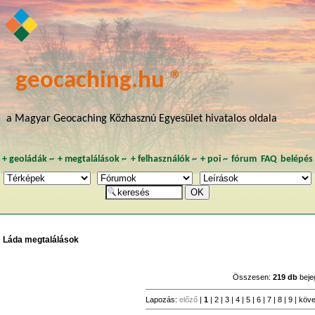
geocaching.hu ®
a Magyar Geocaching Közhasznú Egyesület hivatalos oldala
+
geoládák
~
+
megtalálások
~
+
felhasználók
~
+
poi
~
fórum
FAQ
belépés
Láda megtalálások
Összesen:
219 db
beje
Lapozás:
előző
|
1
|
2
|
3
|
4
|
5
|
6
|
7
|
8
|
9
|
köv