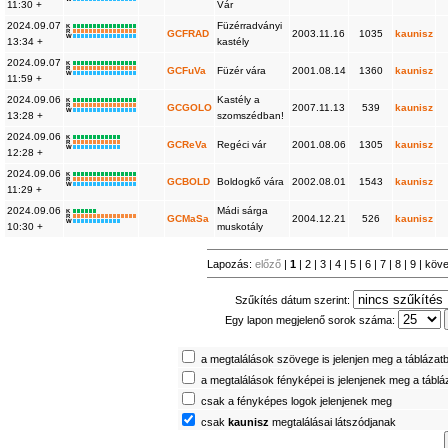
11:30 +
Vár
2024.09.07
Füzérradványi
K
R
GCFRAD
2003.11.16
1035
kaunisz
W
13:34 +
kastély
2024.09.07
K
R
GCFuVa
Füzér vára
2001.08.14
1360
kaunisz
W
11:59 +
2024.09.06
Kastély a
K
R
GCGOLO
2007.11.13
539
kaunisz
W
13:28 +
szomszédban!
2024.09.06
K
R
GCReVa
Regéci vár
2001.08.06
1305
kaunisz
W
12:28 +
2024.09.06
K
R
GCBOLD
Boldogkő vára
2002.08.01
1543
kaunisz
W
11:29 +
2024.09.06
Mádi sárga
K
R
GCMaSa
2004.12.21
526
kaunisz
W
10:30 +
muskotály
Lapozás:
előző
|
1
|
2
|
3
|
4
|
5
|
6
|
7
|
8
|
9
|
köv
Szűkítés dátum szerint:
Egy lapon megjelenő sorok száma:
a megtalálások szövege is jelenjen meg a táblázat
a megtalálások fényképei is jelenjenek meg a tábl
csak a fényképes logok jelenjenek meg
csak
kaunisz
megtalálásai látszódjanak