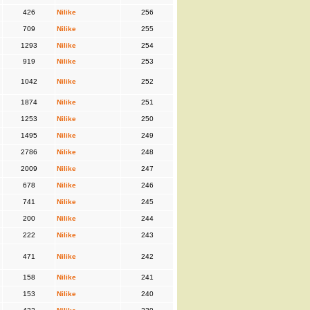
426
Nilike
256
709
Nilike
255
1293
Nilike
254
919
Nilike
253
1042
Nilike
252
1874
Nilike
251
1253
Nilike
250
1495
Nilike
249
2786
Nilike
248
2009
Nilike
247
678
Nilike
246
741
Nilike
245
200
Nilike
244
222
Nilike
243
471
Nilike
242
158
Nilike
241
153
Nilike
240