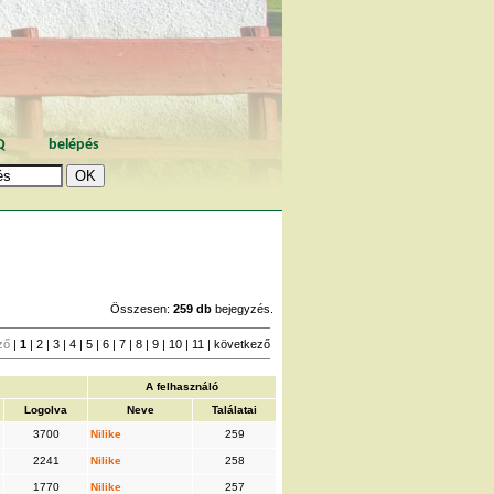
Q
belépés
Összesen:
259 db
bejegyzés.
ző
|
1
|
2
|
3
|
4
|
5
|
6
|
7
|
8
|
9
|
10
|
11
|
következő
A felhasználó
Logolva
Neve
Találatai
3700
Nilike
259
2241
Nilike
258
1770
Nilike
257