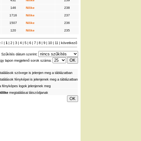
432
Nilike
239
146
Nilike
238
1716
Nilike
237
1507
Nilike
236
120
Nilike
235
ző
|
1
|
2
|
3
|
4
|
5
|
6
|
7
|
8
|
9
|
10
|
11
|
következő
Szűkítés dátum szerint:
gy lapon megjelenő sorok száma:
alálások szövege is jelenjen meg a táblázatban
alálások fényképei is jelenjenek meg a táblázatban
a fényképes logok jelenjenek meg
Nilike
megtalálásai látszódjanak