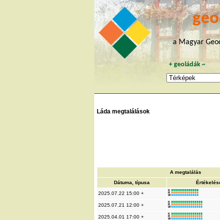
geo
a Magyar Geoc
+
geoládák
~
Láda megtalálások
A megtalálás
Dátuma, típusa
Értékelés
K
2025.07.22 15:00 +
R
W
K
2025.07.21 12:00 +
R
W
K
2025.04.01 17:00 +
R
W