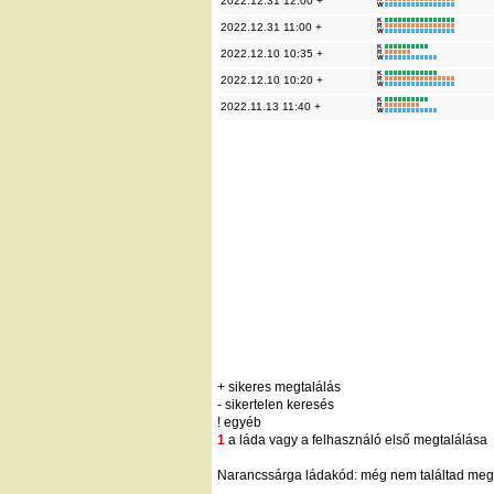
2022.12.31 12:00 +
W
K
2022.12.31 11:00 +
R
W
K
2022.12.10 10:35 +
R
W
K
2022.12.10 10:20 +
R
W
K
2022.11.13 11:40 +
R
W
+ sikeres megtalálás
- sikertelen keresés
! egyéb
1
a láda vagy a felhasználó első megtalálása
Narancssárga ládakód: még nem találtad meg;