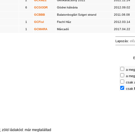
2
GCXM22
Geokarácsony 2022
2022.12.24
6
GCGODR
Gödrei kálvária
2012.09.02
GCBBB
Balatonboglári Sziget strand
2011.08.08
1
GCFisl
Fischl Ház
2012.03.14
1
GCMARA
Márcadó
2017.04.22
Lapozás:
elő
E
a megt
a megt
csak 
csak
 zöld ládakód: már megtaláltad