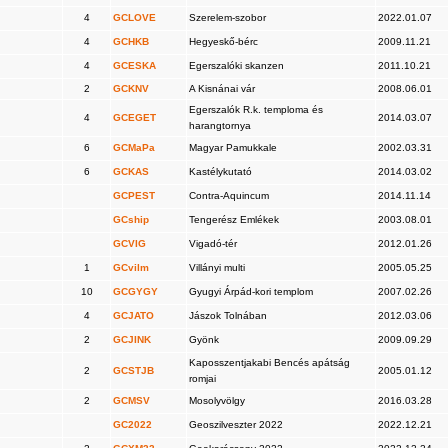
4
GCLOVE
Szerelem-szobor
2022.01.07
4
GCHKB
Hegyeskő-bérc
2009.11.21
4
GCESKA
Egerszalóki skanzen
2011.10.21
2
GCKNV
A Kisnánai vár
2008.06.01
Egerszalók R.k. temploma és
4
GCEGET
2014.03.07
harangtornya
6
GCMaPa
Magyar Pamukkale
2002.03.31
6
GCKAS
Kastélykutató
2014.03.02
GCPEST
Contra-Aquincum
2014.11.14
GCship
Tengerész Emlékek
2003.08.01
GCVIG
Vigadó-tér
2012.01.26
1
GCvilm
Villányi multi
2005.05.25
10
GCGYGY
Gyugyi Árpád-kori templom
2007.02.26
4
GCJATO
Jászok Tolnában
2012.03.06
2
GCJINK
Gyönk
2009.09.29
Kaposszentjakabi Bencés apátság
2
GCSTJB
2005.01.12
romjai
2
GCMSV
Mosolyvölgy
2016.03.28
GC2022
Geoszilveszter 2022
2022.12.21