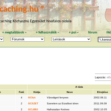
caching.hu ®
aching Közhasznú Egyesület hivatalos oldala
+
megtalálások
~
+
felhasználók
~
+
poi
~
fórum
FA
Lapozás:
elő
A láda
e
Fotó
Kódja
Neve
Elrejtése
4
GCfuit
Városligeti fenyves
2002.08.11
2
GCSZET
Szerelem az Erzsébet téren
2011.09.09
2
GCLBBJ
Halhatatlan Kedves
2002.10.05