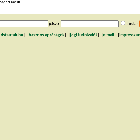
agad most!
jelszó:
tárolás
uristautak.hu
] [
hasznos apróságok
] [
jogi tudnivalók
] [
e-mail
] [
impresszu