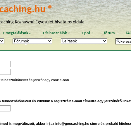
caching.hu ®
aching Közhasznú Egyesület hivatalos oldala
+
megtalálások
~
+
felhasználók
~
+
poi
~
fórum
FA
 felhasználónevet és jelszót egy cookie-ban
 a felhasználóneved és küldünk a regisztrált e-mail címedre egy jelszókérő linket,
címed is megváltozott, akkor írj az info@geocaching.hu címre és próbáld hiteles