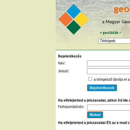
geo
a Magyar Geoc
+
geoládák
~
Bejelentkezés
Név:
Jelszó:
a böngésző tárolja el a
Ha elfelejtetted a jelszavadat, akkor írd ide
Felhasználónév:
Ha elfeljetetted a jelszavadat ÉS az e-mail 