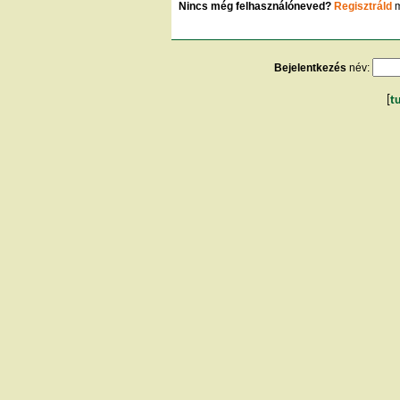
Nincs még felhasználóneved?
Regisztráld
m
Bejelentkezés
név:
[
t