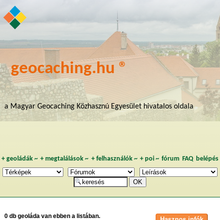
geocaching.hu ®
a Magyar Geocaching Közhasznú Egyesület hivatalos oldala
+
geoládák
~
+
megtalálások
~
+
felhasználók
~
+
poi
~
fórum
FAQ
belépés
0 db geoláda van ebben a listában.