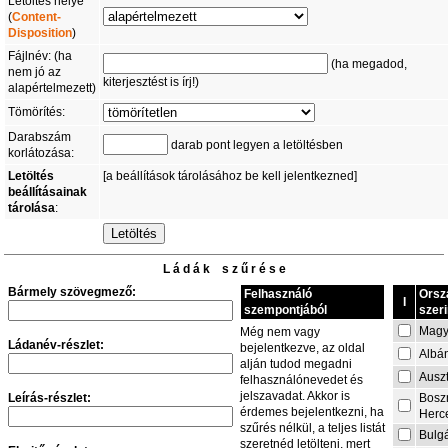
Letöltés helye
(
Content-
Disposition
)
Fájlnév: (ha
(ha megadod,
nem jó az
kiterjesztést is írj!)
alapértelmezett)
Tömörítés:
Darabszám
darab pont legyen a letöltésben
korlátozása:
Letöltés
[a beállítások tárolásához be kell jelentkezned]
beállításainak
tárolása
:
L á d á k s z ű r é s e
Bármely szövegmező:
Felhasználó
Orsz
I
szempontjából
szeri
Magy
Még nem vagy
Ládanév-részlet:
bejelentkezve, az oldal
Albá
alján tudod megadni
Auszt
felhasználónevedet és
jelszavadat. Akkor is
Leírás-részlet:
Bosz
érdemes bejelentkezni, ha
Herc
szűrés nélkül, a teljes listát
Bulg
szeretnéd letölteni, mert