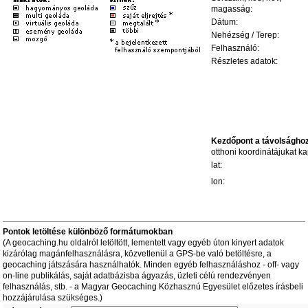
magasság:
Dátum:
Nehézség / Terep:
Felhasználó:
Részletes adatok:
Kezdőpont a távolságho
otthoni koordinátájukat kap
lat:
lon:
Pontok letöltése különböző formátumokban
(A geocaching.hu oldalról letöltött, lementett vagy egyéb úton kinyert adatok
kizárólag magánfelhasználásra, közvetlenül a GPS-be való betöltésre, a
geocaching játszására használhatók. Minden egyéb felhasználáshoz - off- vagy
on-line publikálás, saját adatbázisba ágyazás, üzleti célú rendezvényen
felhasználás, stb. - a Magyar Geocaching Közhasznú Egyesület előzetes írásbeli
hozzájárulása szükséges.)