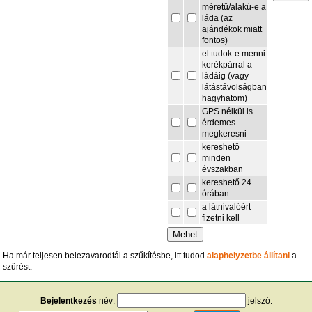
méretű/alakú-e a
láda (az
ajándékok miatt
fontos)
el tudok-e menni
kerékpárral a
ládáig (vagy
látástávolságban
hagyhatom)
GPS nélkül is
érdemes
megkeresni
kereshető
minden
évszakban
kereshető 24
órában
a látnivalóért
fizetni kell
Ha már teljesen belezavarodtál a szűkítésbe, itt tudod
alaphelyzetbe állítani
a
szűrést.
Bejelentkezés
név:
jelszó: