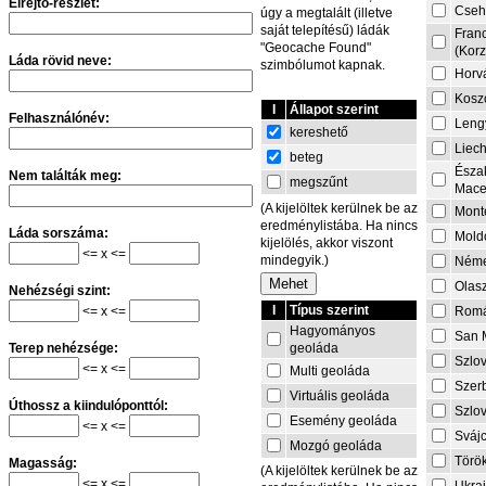
Elrejtő-részlet:
Cseh
úgy a megtalált (illetve
saját telepítésű) ládák
Fran
"Geocache Found"
(Korz
Láda rövid neve:
szimbólumot kapnak.
Horv
Kosz
I
Állapot szerint
Felhasználónév:
Leng
kereshető
Liech
beteg
Észa
Nem találták meg:
megszűnt
Mace
(A kijelöltek kerülnek be az
Mont
eredménylistába. Ha nincs
Láda sorszáma:
Mold
kijelölés, akkor viszont
<= x <=
mindegyik.)
Néme
Olas
Nehézségi szint:
I
Típus szerint
<= x <=
Rom
Hagyományos
San 
geoláda
Terep nehézsége:
Szlo
<= x <=
Multi geoláda
Szer
Virtuális geoláda
Úthossz a kiindulóponttól:
Szlo
Esemény geoláda
<= x <=
Sváj
Mozgó geoláda
Törö
Magasság:
(A kijelöltek kerülnek be az
<= x <=