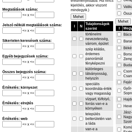
Ukra
eredménylistába. Ha nincs
kijelölés, akkor viszont
Vati
Megtalálások száma:
mindegyik.)
Össze
<= x <=
Tulajdonságok
Jelszó nélküli megtalálások száma:
I
N
I
Megy
szerint
<= x <=
történelmi
Bács
nevezetesség,
Sikertelen keresések száma:
Bara
várrom, épület
<= x <=
Béké
szép kilátás,
érdemes
Bors
Egyéb bejegyzések száma:
panorámát
Zemp
<= x <=
fényképezni
Buda
különleges
Cson
Összes bejegyzés száma:
látványosság,
Csa
<= x <=
helyszín
Fejér
speciális
Értékelés: környezet
Győr
koordináta-érték
<= x <=
Sopr
vagy magasság
vízpart, tó/folyó,
Hajd
Értékelés: elrejtés
forrás van-e a
Heve
környéken
<= x <=
Jász
település
Nagy
belterületén van
Értékelés: web
Szol
a láda
<= x <=
Komá
van-e a