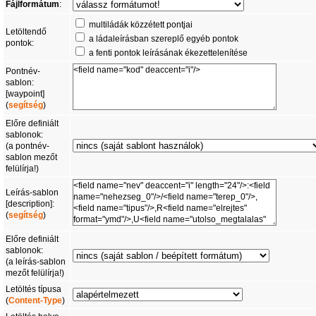
Fájlformátum
:
multiládák közzétett pontjai
Letöltendő
a ládaleírásban szereplő egyéb pontok
pontok:
a fenti pontok leírásának ékezettelenítése
Pontnév-
sablon:
[waypoint]
(
segítség
)
Előre definiált
sablonok:
(a pontnév-
sablon mezőt
felülírja!)
Leírás-sablon
[description]:
(
segítség
)
Előre definiált
sablonok:
(a leírás-sablon
mezőt felülírja!)
Letöltés típusa
(
Content-Type
)