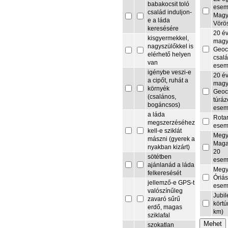
babakocsit toló
esem
család induljon-
Magy
e a láda
Vörö
keresésére
20 é
kisgyermekkel,
magy
nagyszülőkkel is
Geoc
elérhető helyen
csalá
van
esem
igénybe veszi-e
20 é
a cipőt, ruhát a
magy
környék
Geoc
(csalános,
túrá
bogáncsos)
esem
a láda
Rota
megszerzéséhez
esem
kell-e sziklát
Megy
mászni (gyerek a
Maga
nyakban kizárt)
20
sötétben
esem
ajánlanád a láda
Megy
felkeresését
Óriás
jellemző-e GPS-t
esem
valószínűleg
Jubi
zavaró sűrű
körtú
erdő, magas
km)
sziklafal
szokatlan