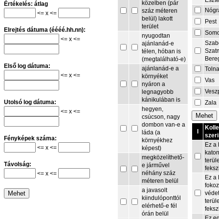
Eszt
közelben (pár
Értékelés: átlag
Nógr
száz méteren
<= x <=
belül) lakott
Pest
terület
Elrejtés dátuma (éééé.hh.nn):
Som
nyugodtan
<= x <=
Szab
ajánlanád-e
Szat
télen, hóban is
Bere
(megtalálható-e)
Első log dátuma:
ajánlanád-e a
Toln
<= x <=
környéket
Vas
nyáron a
Vesz
legnagyobb
kánikulában is
Utolsó log dátuma:
Zala
hegyen,
<= x <=
csúcson, nagy
dombon van-e a
Koll
I
láda (a
szeri
Fényképek száma:
környékhez
Ez a 
<= x <=
képest)
kato
megközelíthető-
terül
Távolság:
e járművel
feksz
néhány száz
<= x <=
Ez a 
méteren belül
fokoz
a javasolt
védet
kiindulóponttól
terül
elérhető-e fél
feksz
órán belül
Ez e