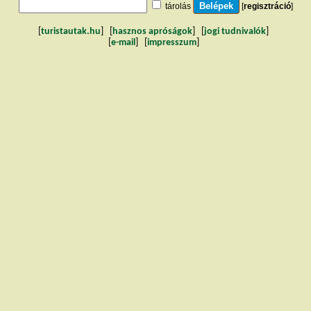
tárolás
[
regisztráció
]
[
turistautak.hu
] [
hasznos apróságok
] [
jogi tudnivalók
]
[
e-mail
] [
impresszum
]