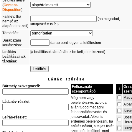
Letöltés helye
(
Content-
Disposition
)
Fájlnév: (ha
(ha megadod,
nem jó az
kiterjesztést is írj!)
alapértelmezett)
Tömörítés:
Darabszám
darab pont legyen a letöltésben
korlátozása:
Letöltés
[a beállítások tárolásához be kell jelentkezned]
beállításainak
tárolása
:
L á d á k s z ű r é s e
Bármely szövegmező:
Felhasználó
Orsz
I
szempontjából
szeri
Magy
Még nem vagy
Ládanév-részlet:
bejelentkezve, az oldal
Albá
alján tudod megadni
Auszt
felhasználónevedet és
jelszavadat. Akkor is
Leírás-részlet:
Bosz
érdemes bejelentkezni, ha
Herc
szűrés nélkül, a teljes listát
Bulg
szeretnéd letölteni, mert