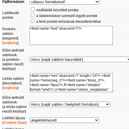
Fájlformátum
:
multiládák közzétett pontjai
Letöltendő
a ládaleírásban szereplő egyéb pontok
pontok:
a fenti pontok leírásának ékezettelenítése
Pontnév-
sablon:
[waypoint]
(
segítség
)
Előre definiált
sablonok:
(a pontnév-
sablon mezőt
felülírja!)
Leírás-sablon
[description]:
(
segítség
)
Előre definiált
sablonok:
(a leírás-sablon
mezőt felülírja!)
Letöltés típusa
(
Content-Type
)