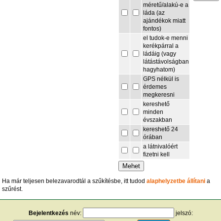
méretű/alakú-e a
láda (az
ajándékok miatt
fontos)
el tudok-e menni
kerékpárral a
ládáig (vagy
látástávolságban
hagyhatom)
GPS nélkül is
érdemes
megkeresni
kereshető
minden
évszakban
kereshető 24
órában
a látnivalóért
fizetni kell
Ha már teljesen belezavarodtál a szűkítésbe, itt tudod
alaphelyzetbe állítani
a
szűrést.
Bejelentkezés
név:
jelszó: