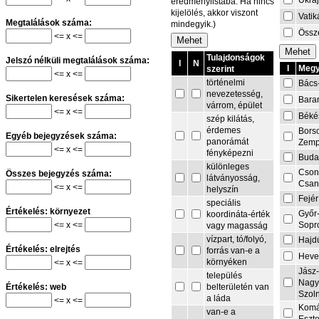
Ukra
eredménylistába. Ha nincs
kijelölés, akkor viszont
Vati
Megtalálások száma:
mindegyik.)
Össze
<= x <=
Tulajdonságok
Jelszó nélküli megtalálások száma:
I
N
I
Megy
szerint
<= x <=
történelmi
Bács
nevezetesség,
Sikertelen keresések száma:
Bara
várrom, épület
<= x <=
Béké
szép kilátás,
érdemes
Bors
Egyéb bejegyzések száma:
panorámát
Zemp
<= x <=
fényképezni
Buda
különleges
Cson
Összes bejegyzés száma:
látványosság,
Csa
<= x <=
helyszín
Fejér
speciális
Értékelés: környezet
Győr
koordináta-érték
<= x <=
Sopr
vagy magasság
vízpart, tó/folyó,
Hajd
Értékelés: elrejtés
forrás van-e a
Heve
környéken
<= x <=
Jász
település
Nagy
belterületén van
Értékelés: web
Szol
a láda
<= x <=
Komá
van-e a