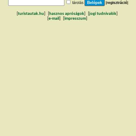
tárolás
[
regisztráció
]
[
turistautak.hu
] [
hasznos apróságok
] [
jogi tudnivalók
]
[
e-mail
] [
impresszum
]