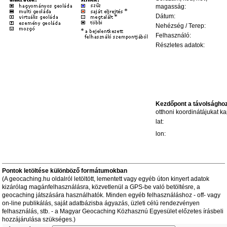
magasság:
Dátum:
Nehézség / Terep:
Felhasználó:
Részletes adatok:
Kezdőpont a távolságho
otthoni koordinátájukat kap
lat:
lon:
Pontok letöltése különböző formátumokban
(A geocaching.hu oldalról letöltött, lementett vagy egyéb úton kinyert adatok
kizárólag magánfelhasználásra, közvetlenül a GPS-be való betöltésre, a
geocaching játszására használhatók. Minden egyéb felhasználáshoz - off- vagy
on-line publikálás, saját adatbázisba ágyazás, üzleti célú rendezvényen
felhasználás, stb. - a Magyar Geocaching Közhasznú Egyesület előzetes írásbeli
hozzájárulása szükséges.)