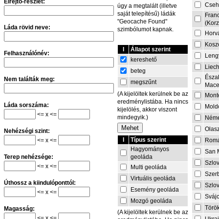
Elrejtő-részlet:
Cseh
úgy a megtalált (illetve
saját telepítésű) ládák
Fran
"Geocache Found"
(Korz
Láda rövid neve:
szimbólumot kapnak.
Horv
Kosz
I
Állapot szerint
Felhasználónév:
Leng
kereshető
Liech
beteg
Észa
Nem találták meg:
megszűnt
Mace
(A kijelöltek kerülnek be az
Mont
eredménylistába. Ha nincs
Láda sorszáma:
Mold
kijelölés, akkor viszont
<= x <=
mindegyik.)
Néme
Olas
Nehézségi szint:
I
Típus szerint
<= x <=
Rom
Hagyományos
San 
geoláda
Terep nehézsége:
Szlo
<= x <=
Multi geoláda
Szer
Virtuális geoláda
Úthossz a kiindulóponttól:
Szlo
Esemény geoláda
<= x <=
Sváj
Mozgó geoláda
Törö
Magasság:
(A kijelöltek kerülnek be az
<= x <=