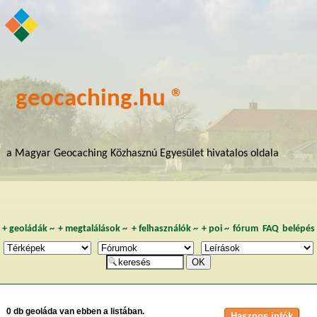
geocaching.hu ®
a Magyar Geocaching Közhasznú Egyesület hivatalos oldala
+
geoládák
~
+
megtalálások
~
+
felhasználók
~
+
poi
~
fórum
FAQ
belépés
0 db geoláda van ebben a listában.