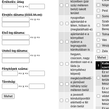
Eszt
közelben (pár
Értékelés: átlag
Nógr
száz méteren
<= x <=
belül) lakott
Pest
terület
Elrejtés dátuma (éééé.hh.nn):
Som
nyugodtan
<= x <=
Szab
ajánlanád-e
Szat
télen, hóban is
Bere
(megtalálható-e)
Első log dátuma:
ajánlanád-e a
Toln
<= x <=
környéket
Vas
nyáron a
Vesz
legnagyobb
kánikulában is
Utolsó log dátuma:
Zala
hegyen,
<= x <=
csúcson, nagy
dombon van-e a
Koll
I
láda (a
szeri
Fényképek száma:
környékhez
Ez a 
<= x <=
képest)
kato
megközelíthető-
terül
Távolság:
e járművel
feksz
néhány száz
<= x <=
Ez a 
méteren belül
fokoz
a javasolt
védet
kiindulóponttól
terül
elérhető-e fél
feksz
órán belül
Ez e