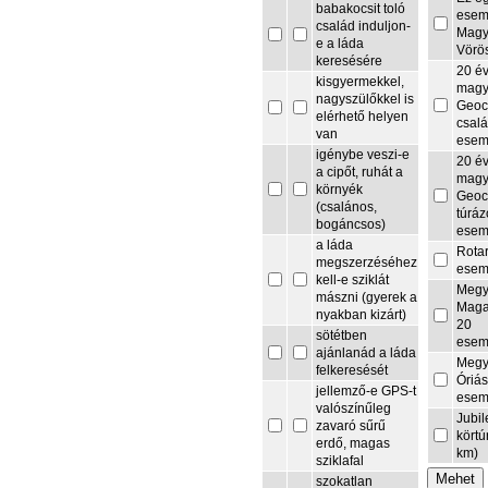
babakocsit toló
esem
család induljon-
Magy
e a láda
Vörö
keresésére
20 é
kisgyermekkel,
magy
nagyszülőkkel is
Geoc
elérhető helyen
csalá
van
esem
igénybe veszi-e
20 é
a cipőt, ruhát a
magy
környék
Geoc
(csalános,
túrá
bogáncsos)
esem
a láda
Rota
megszerzéséhez
esem
kell-e sziklát
Megy
mászni (gyerek a
Maga
nyakban kizárt)
20
sötétben
esem
ajánlanád a láda
Megy
felkeresését
Óriás
jellemző-e GPS-t
esem
valószínűleg
Jubi
zavaró sűrű
körtú
erdő, magas
km)
sziklafal
szokatlan