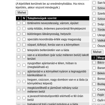
San M
(A kijelöltek kerülnek be az eredménylistába. Ha nincs
kijelölés, akkor viszont mindegyik.)
Szlov
Szerb
I
N
Tulajdonságok szerint
Szlov
történelmi nevezetesség, várrom, épület
Svájc
szép kilátás, érdemes panorámát fényképezni
Török
különleges látványosság, helyszín
Ukraj
speciális koordináta-érték vagy magasság
Vatik
vízpart, tó/folyó, forrás van-e a környéken
Össze
település belterületén van a láda
van-e a közelben (pár száz méteren belül) lakott
I
Megye
terület
Bács-
nyugodtan ajánlanád-e télen, hóban is
(megtalálható-e)
Bara
ajánlanád-e a környéket nyáron a legnagyobb
Béké
kánikulában is
Borso
hegyen, csúcson, nagy dombon van-e a láda (a
környékhez képest)
Buda
megközelíthető-e járművel néhány száz
Cson
méteren belül
Fejér
a javasolt kiindulóponttól elérhető-e fél órán
belül
Győr
babakocsit toló család induljon-e a láda