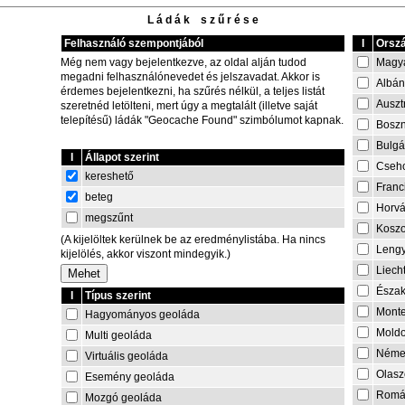
L á d á k s z ű r é s e
Felhasználó szempontjából
I
Orszá
Magy
Még nem vagy bejelentkezve, az oldal alján tudod
megadni felhasználónevedet és jelszavadat. Akkor is
Albán
érdemes bejelentkezni, ha szűrés nélkül, a teljes listát
Auszt
szeretnéd letölteni, mert úgy a megtalált (illetve saját
telepítésű) ládák "Geocache Found" szimbólumot kapnak.
Boszn
Bulgá
I
Állapot szerint
Cseh
kereshető
Franc
beteg
Horvá
megszűnt
Kosz
(A kijelöltek kerülnek be az eredménylistába. Ha nincs
Lengy
kijelölés, akkor viszont mindegyik.)
Liech
Észa
I
Típus szerint
Mont
Hagyományos geoláda
Mold
Multi geoláda
Néme
Virtuális geoláda
Olasz
Esemény geoláda
Romá
Mozgó geoláda