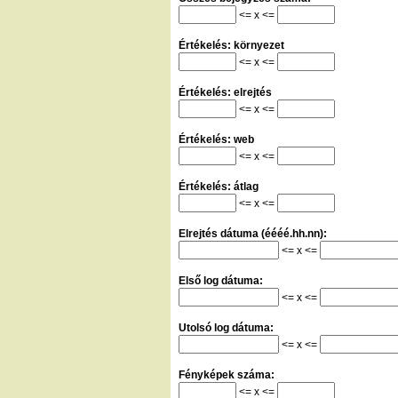
<= x <=
Értékelés: környezet
<= x <=
Értékelés: elrejtés
<= x <=
Értékelés: web
<= x <=
Értékelés: átlag
<= x <=
Elrejtés dátuma (éééé.hh.nn):
<= x <=
Első log dátuma:
<= x <=
Utolsó log dátuma:
<= x <=
Fényképek száma:
<= x <=