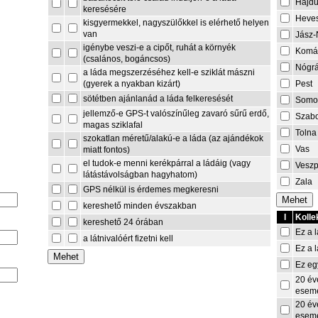
Hajdú
keresésére
Heve
kisgyermekkel, nagyszülőkkel is elérhető helyen
van
Jász-
igénybe veszi-e a cipőt, ruhát a környék
Komá
(csalános, bogáncsos)
Nógr
a láda megszerzéséhez kell-e sziklát mászni
Pest
(gyerek a nyakban kizárt)
sötétben ajánlanád a láda felkeresését
Somo
jellemző-e GPS-t valószínűleg zavaró sűrű erdő,
Szabo
magas sziklafal
Tolna
szokatlan méretű/alakú-e a láda (az ajándékok
Vas
miatt fontos)
el tudok-e menni kerékpárral a ládáig (vagy
Vesz
látástávolságban hagyhatom)
Zala
GPS nélkül is érdemes megkeresni
kereshető minden évszakban
I
Kolle
kereshető 24 órában
Ez a l
a látnivalóért fizetni kell
Ez a l
Ez eg
20 év
esem
20 év
esem