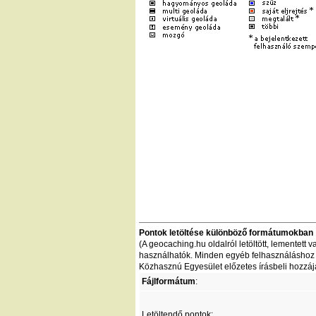
Pontok letöltése különböző formátumokban
(A geocaching.hu oldalról letöltött, lementet
használhatók. Minden egyéb felhasználáshoz - 
Közhasznú Egyesület előzetes írásbeli hozzáj
Fájlformátum
:
Letöltendő pontok: