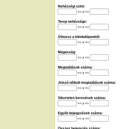
Nehézségi szint:
<= x <=
Terep nehézsége:
<= x <=
Úthossz a kiindulóponttól:
<= x <=
Magasság:
<= x <=
Megtalálások száma:
<= x <=
Jelszó nélküli megtalálások száma:
<= x <=
Sikertelen keresések száma:
<= x <=
Egyéb bejegyzések száma:
<= x <=
Összes bejegyzés száma: