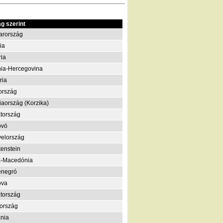
g szerint
arország
ia
ria
ia-Hercegovina
ria
ország
iaország (Korzika)
tország
ovó
elország
tenstein
k-Macedónia
enegró
ova
tország
ország
nia