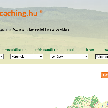
caching.hu ®
aching Közhasznú Egyesület hivatalos oldala
+
megtalálások
~
+
felhasználók
~
+
poi
~
fórum
FA