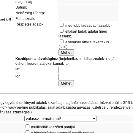
magasság:
Dátum:
Nehézség / Terep:
Felhasználó:
Részletes adatok:
még több ládaadat (lassabb)
eltakart ládák adatai (még
lassabb)
a takartak által eltakartak is
(sok!)
Kezdőpont a távolsághoz
(bejelentkezett felhasználók a saját
otthoni koordinátájukat kapják itt)
lat:
lon:
t vagy egyéb úton kinyert adatok kizárólag magánfelhasználásra, közvetlenül a GPS-
off- vagy on-line publikálás, saját adatbázisba ágyazás, üzleti célú rendezvényen
árulása szükséges.)
multiládák közzétett pontjai
a ládaleírásban szereplő egyéb pontok