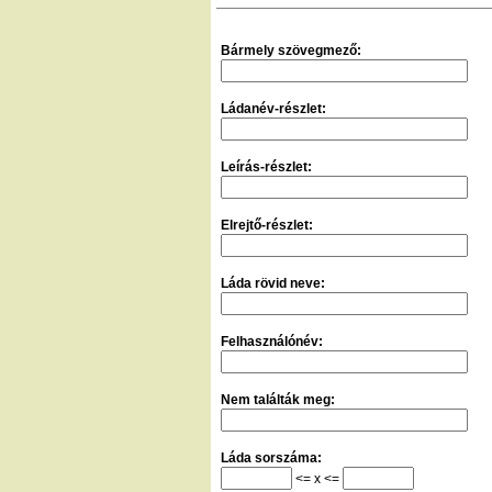
Bármely szövegmező:
Ládanév-részlet:
Leírás-részlet:
Elrejtő-részlet:
Láda rövid neve:
Felhasználónév:
Nem találták meg:
Láda sorszáma:
<= x <=