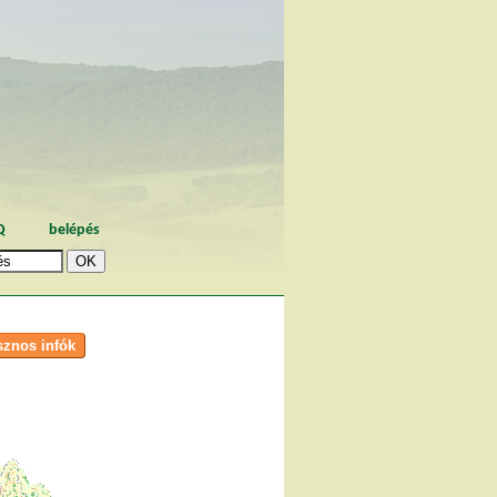
Q
belépés