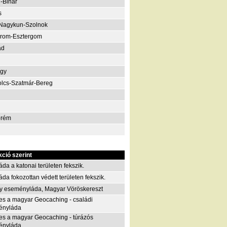
-Bihar
s
Nagykun-Szolnok
rom-Esztergom
ád
gy
lcs-Szatmár-Bereg
prém
kció szerint
áda a katonai területen fekszik.
áda fokozottan védett területen fekszik.
y eseményláda, Magyar Vöröskereszt
es a magyar Geocaching - családi
ényláda
es a magyar Geocaching - túrázós
ényláda