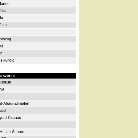
arino
ákia
ia
énia
ország
na
án
s külföld
 szerint
Kiskun
nya
s
d-Abaúj-Zemplén
pest
grád-Csanád
-Moson-Sopron