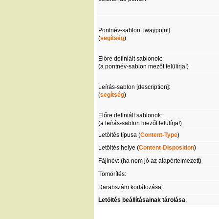
Pontnév-sablon: [waypoint]
(
segítség
)
Előre definiált sablonok:
(a pontnév-sablon mezőt felülírja!)
Leírás-sablon [description]:
(
segítség
)
Előre definiált sablonok:
(a leírás-sablon mezőt felülírja!)
Letöltés típusa (
Content-Type
)
Letöltés helye (
Content-Disposition
)
Fájlnév: (ha nem jó az alapértelmezett)
Tömörítés:
Darabszám korlátozása:
Letöltés beállításainak tárolása
: