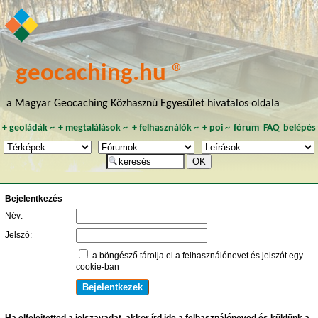
geocaching.hu ®
a Magyar Geocaching Közhasznú Egyesület hivatalos oldala
+
geoládák
~
+
megtalálások
~
+
felhasználók
~
+
poi
~
fórum
FAQ
belépés
Bejelentkezés
Név:
Jelszó:
a böngésző tárolja el a felhasználónevet és jelszót egy
cookie-ban
Ha elfelejtetted a jelszavadat, akkor írd ide a felhasználóneved és küldünk a