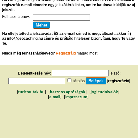
regisztrált e-mail címedre egy jelszókérő linket, amire kattintva küldjük az új
jelszót.
Felhasználónév:
Ha elfeljetetted a jelszavadat ÉS az e-mail címed is megváltozott, akkor írj
az info@geocaching.hu címre és próbáld hitelesen bizonyítani, hogy Te vagy
Te.
Nincs még felhasználóneved?
Regisztráld
magad most!
Bejelentkezés
név:
jelszó:
tárolás
[
regisztráció
]
[
turistautak.hu
] [
hasznos apróságok
] [
jogi tudnivalók
]
[
e-mail
] [
impresszum
]