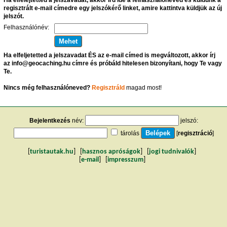
regisztrált e-mail címedre egy jelszókérő linket, amire kattintva küldjük az új
jelszót.
Felhasználónév:
Ha elfeljetetted a jelszavadat ÉS az e-mail címed is megváltozott, akkor írj
az info@geocaching.hu címre és próbáld hitelesen bizonyítani, hogy Te vagy
Te.
Nincs még felhasználóneved?
Regisztráld
magad most!
Bejelentkezés
név:
jelszó:
tárolás
[
regisztráció
]
[
turistautak.hu
] [
hasznos apróságok
] [
jogi tudnivalók
]
[
e-mail
] [
impresszum
]