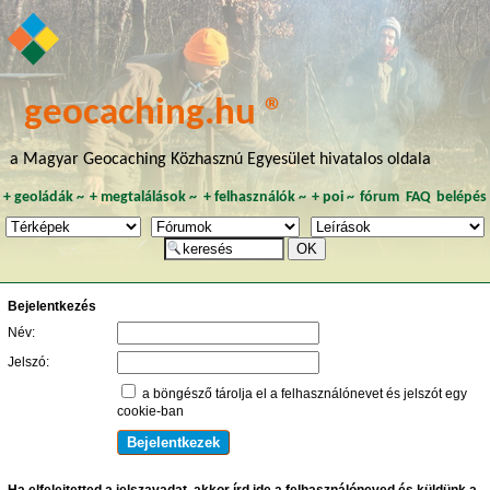
geocaching.hu ®
a Magyar Geocaching Közhasznú Egyesület hivatalos oldala
+
geoládák
~
+
megtalálások
~
+
felhasználók
~
+
poi
~
fórum
FAQ
belépés
Bejelentkezés
Név:
Jelszó:
a böngésző tárolja el a felhasználónevet és jelszót egy
cookie-ban
Ha elfelejtetted a jelszavadat, akkor írd ide a felhasználóneved és küldünk a