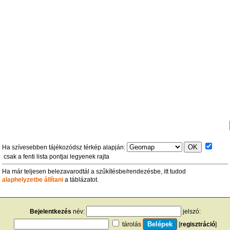
Ha szívesebben tájékozódsz térkép alapján:
csak a fenti lista pontjai legyenek rajta
Ha már teljesen belezavarodtál a szűkítésbe/rendezésbe, itt tudod
alaphelyzetbe állítani
a táblázatot.
Bejelentkezés
név:
jelszó:
tárolás
[
regisztráció
]