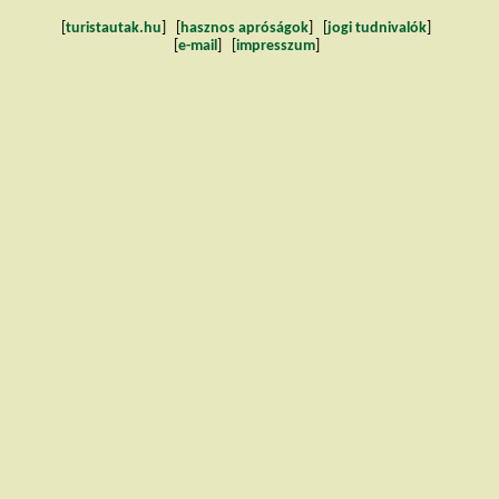
[
turistautak.hu
] [
hasznos apróságok
] [
jogi tudnivalók
]
[
e-mail
] [
impresszum
]