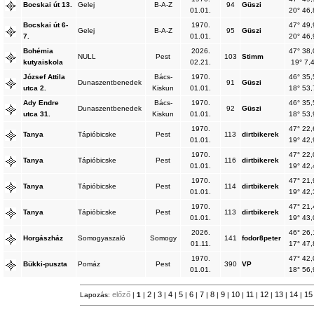
Bocskai út 13.
Gelej
B-A-Z
94
Güszi
01.01.
20° 46,
Bocskai út 6-
1970.
47° 49,
Gelej
B-A-Z
95
Güszi
7.
01.01.
20° 46,
Bohémia
2026.
47° 38,
NULL
Pest
103
Stimm
kutyaiskola
02.21.
19° 7,
József Attila
Bács-
1970.
46° 35,
Dunaszentbenedek
91
Güszi
utca 2.
Kiskun
01.01.
18° 53,
Ady Endre
Bács-
1970.
46° 35,
Dunaszentbenedek
92
Güszi
utca 31.
Kiskun
01.01.
18° 53,
1970.
47° 22,
Tanya
Tápióbicske
Pest
113
dirtbikerek
01.01.
19° 42,
1970.
47° 22,
Tanya
Tápióbicske
Pest
116
dirtbikerek
01.01.
19° 42,
1970.
47° 21,
Tanya
Tápióbicske
Pest
114
dirtbikerek
01.01.
19° 42,
1970.
47° 21,
Tanya
Tápióbicske
Pest
113
dirtbikerek
01.01.
19° 43,
2026.
46° 26,
Horgászház
Somogyaszaló
Somogy
141
fodor8peter
01.11.
17° 47,
1970.
47° 42,
Bükki-puszta
Pomáz
Pest
390
VP
01.01.
18° 56,
előző
2
3
4
5
6
7
8
9
10
11
12
13
14
1
Lapozás:
|
1
|
|
|
|
|
|
|
|
|
|
|
|
|
|