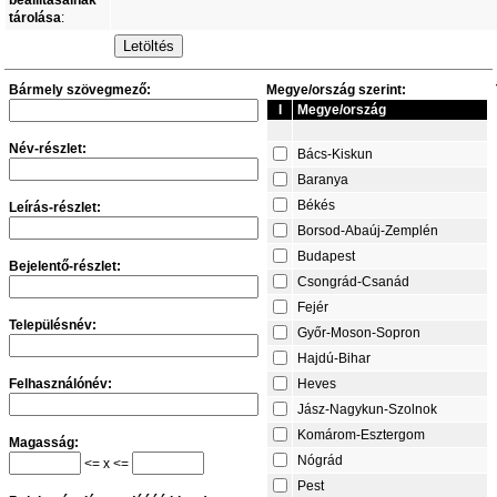
beállításainak
tárolása
:
Bármely szövegmező:
Megye/ország szerint:
I
Megye/ország
Név-részlet:
Bács-Kiskun
Baranya
Békés
Leírás-részlet:
Borsod-Abaúj-Zemplén
Budapest
Bejelentő-részlet:
Csongrád-Csanád
Fejér
Településnév:
Győr-Moson-Sopron
Hajdú-Bihar
Felhasználónév:
Heves
Jász-Nagykun-Szolnok
Komárom-Esztergom
Magasság:
Nógrád
<= x <=
Pest