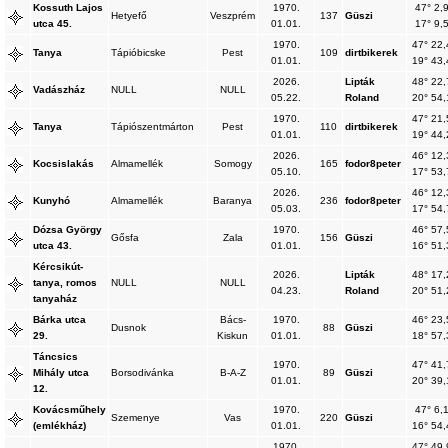
Kossuth Lajos
1970.
47° 2,
Hetyefő
Veszprém
137
Güszi
utca 45.
01.01.
17° 9,
1970.
47° 22,
Tanya
Tápióbicske
Pest
109
dirtbikerek
01.01.
19° 43,
2026.
Lipták
48° 22,
Vadászház
NULL
NULL
05.22.
Roland
20° 54,
1970.
47° 21,
Tanya
Tápiószentmárton
Pest
110
dirtbikerek
01.01.
19° 44,
2026.
46° 12,
Kocsislakás
Almamellék
Somogy
165
fodor8peter
05.10.
17° 53,
2026.
46° 12,
Kunyhó
Almamellék
Baranya
236
fodor8peter
05.03.
17° 54,
Dózsa György
1970.
46° 57,
Gősfa
Zala
156
Güszi
utca 43.
01.01.
16° 51,
Kércsikút-
2026.
Lipták
48° 17,
tanya, romos
NULL
NULL
04.23.
Roland
20° 51,
tanyaház
Bárka utca
Bács-
1970.
46° 23,
Dusnok
88
Güszi
29.
Kiskun
01.01.
18° 57,
Táncsics
1970.
47° 41,
Mihály utca
Borsodivánka
B-A-Z
89
Güszi
01.01.
20° 39,
12.
Kovácsműhely
1970.
47° 6,
Szemenye
Vas
220
Güszi
(emlékház)
01.01.
16° 54,
1970.
47° 49,