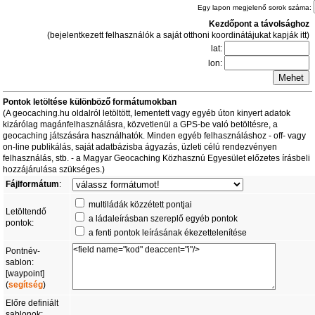
Egy lapon megjelenő sorok száma:
Kezdőpont a távolsághoz
(bejelentkezett felhasználók a saját otthoni koordinátájukat kapják itt)
lat:
lon:
Pontok letöltése különböző formátumokban
(A geocaching.hu oldalról letöltött, lementett vagy egyéb úton kinyert adatok
kizárólag magánfelhasználásra, közvetlenül a GPS-be való betöltésre, a
geocaching játszására használhatók. Minden egyéb felhasználáshoz - off- vagy
on-line publikálás, saját adatbázisba ágyazás, üzleti célú rendezvényen
felhasználás, stb. - a Magyar Geocaching Közhasznú Egyesület előzetes írásbeli
hozzájárulása szükséges.)
Fájlformátum
:
multiládák közzétett pontjai
Letöltendő
a ládaleírásban szereplő egyéb pontok
pontok:
a fenti pontok leírásának ékezettelenítése
Pontnév-
sablon:
[waypoint]
(
segítség
)
Előre definiált
sablonok: