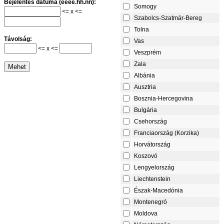
Bejelentés dátuma (éééé.hh.nn):
Somogy
<= x <=
Szabolcs-Szatmár-Bereg
Tolna
Távolság:
Vas
<= x <=
Veszprém
Zala
Albánia
Ausztria
Bosznia-Hercegovina
Bulgária
Csehország
Franciaország (Korzika)
Horvátország
Koszovó
Lengyelország
Liechtenstein
Észak-Macedónia
Montenegró
Moldova