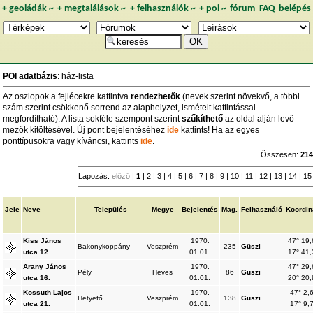
+
geoládák
~
+
megtalálások
~
+
felhasználók
~
+
poi
~
fórum
FAQ
belépés
POI adatbázis
: ház-lista
Az oszlopok a fejlécekre kattintva
rendezhetők
(nevek szerint növekvő, a többi
szám szerint csökkenő sorrend az alaphelyzet, ismételt kattintással
megfordítható). A lista sokféle szempont szerint
szűkíthető
az oldal alján levő
mezők kitöltésével. Új pont bejelentéséhez
ide
kattints! Ha az egyes
ponttípusokra vagy kíváncsi, kattints
ide
.
Összesen:
21
Lapozás:
előző
|
1
|
2
|
3
|
4
|
5
|
6
|
7
|
8
|
9
|
10
|
11
|
12
|
13
|
14
|
1
Jele
Neve
Település
Megye
Bejelentés
Mag.
Felhasználó
Koordin
Kiss János
1970.
47° 19,
Bakonykoppány
Veszprém
235
Güszi
utca 12.
01.01.
17° 41,
Arany János
1970.
47° 29,
Pély
Heves
86
Güszi
utca 16.
01.01.
20° 20,
Kossuth Lajos
1970.
47° 2,
Hetyefő
Veszprém
138
Güszi
utca 21.
01.01.
17° 9,