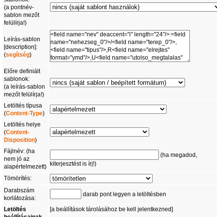
(a pontnév-
sablon mezőt
felülírja!)
Leírás-sablon
[description]:
(
segítség
)
Előre definiált
sablonok:
(a leírás-sablon
mezőt felülírja!)
Letöltés típusa
(
Content-Type
)
Letöltés helye
(
Content-
Disposition
)
Fájlnév: (ha
(ha megadod,
nem jó az
kiterjesztést is írj!)
alapértelmezett)
Tömörítés:
Darabszám
darab pont legyen a letöltésben
korlátozása:
Letöltés
[a beállítások tárolásához be kell jelentkezned]