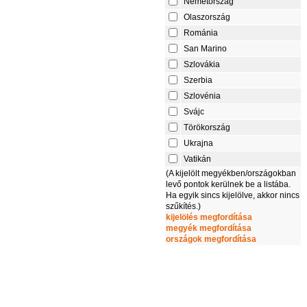
Németország
Olaszország
Románia
San Marino
Szlovákia
Szerbia
Szlovénia
Svájc
Törökország
Ukrajna
Vatikán
(A kijelölt megyékben/országokban
levő pontok kerülnek be a listába.
Ha egyik sincs kijelölve, akkor nincs
szűkítés.)
kijelölés megfordítása
megyék megfordítása
országok megfordítása