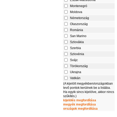
Montenegró
Moldova
Németország
Olaszország
Románia
San Marino
Szlovákia
Szerbia
Szlovénia
Svájc
Törökország
Ukrajna
Vatikán
(A kijelölt megyékben/országokban
levő pontok kerülnek be a listába.
Ha egyik sincs kijelölve, akkor nincs
szűkítés.)
kijelölés megfordítása
megyék megfordítása
országok megfordítása