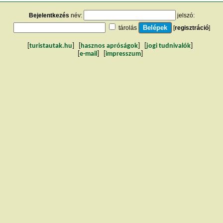
Bejelentkezés
név:
jelszó:
tárolás
[
regisztráció
]
[
turistautak.hu
] [
hasznos apróságok
] [
jogi tudnivalók
]
[
e-mail
] [
impresszum
]