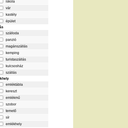
iskola
vár
kastély
épület
lás
szálloda
panzió
magánszállás
kemping
turistaszállás
kulcsosház
szállás
khely
emléktábla
kereszt
emlékmű
szobor
temető
sír
emlékhely