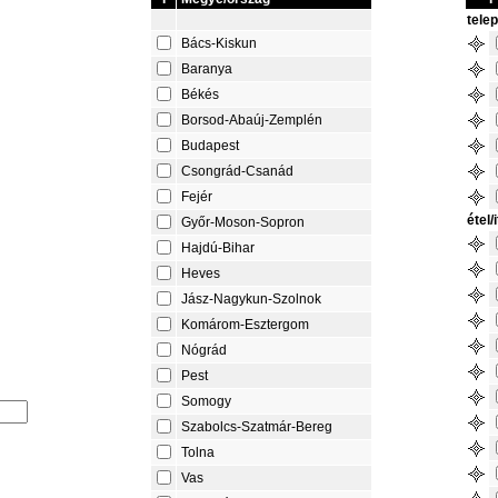
tele
Bács-Kiskun
Baranya
Békés
Borsod-Abaúj-Zemplén
Budapest
Csongrád-Csanád
Fejér
étel/i
Győr-Moson-Sopron
Hajdú-Bihar
Heves
Jász-Nagykun-Szolnok
Komárom-Esztergom
Nógrád
Pest
Somogy
Szabolcs-Szatmár-Bereg
Tolna
Vas