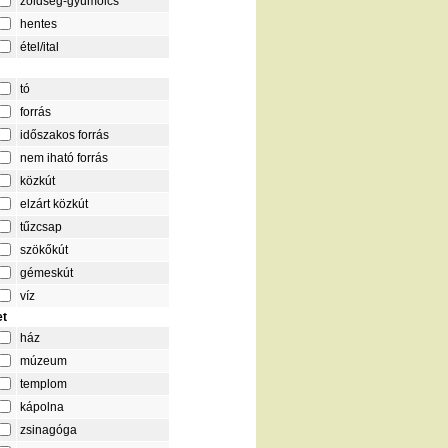
zöldség-gyümölcs
hentes
étel/ital
tó
forrás
időszakos forrás
nem iható forrás
közkút
elzárt közkút
tűzcsap
szökőkút
gémeskút
víz
et
ház
múzeum
templom
kápolna
zsinagóga