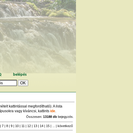
Q
belépés
elt kattintással megfordítható). A lista
ípusokra vagy kíváncsi, kattints
ide
.
Összesen:
13188 db
bejegyzés.
|
7
|
8
|
9
|
10
|
11
|
12
|
13
|
14
|
15
| ... |
következő