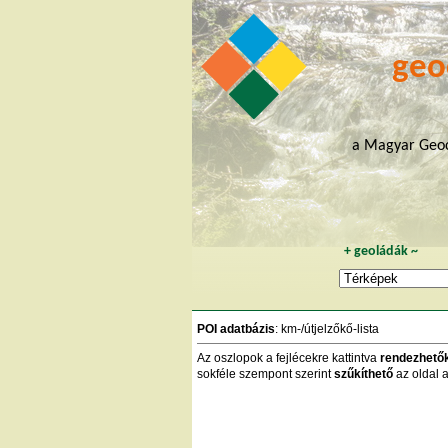
geo
a Magyar Geoc
+
geoládák
~
POI adatbázis
: km-/útjelzőkő-lista
Az oszlopok a fejlécekre kattintva
rendezhető
sokféle szempont szerint
szűkíthető
az oldal a