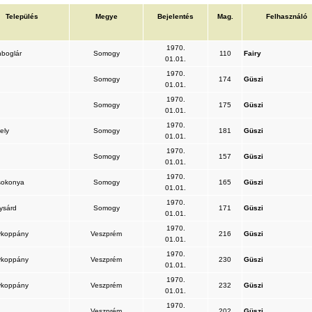
Település
Megye
Bejelentés
Mag.
Felhasználó
1970.
nboglár
Somogy
110
Fairy
01.01.
1970.
Somogy
174
Güszi
01.01.
1970.
Somogy
175
Güszi
01.01.
1970.
ely
Somogy
181
Güszi
01.01.
1970.
Somogy
157
Güszi
01.01.
1970.
sokonya
Somogy
165
Güszi
01.01.
1970.
ysárd
Somogy
171
Güszi
01.01.
1970.
ykoppány
Veszprém
216
Güszi
01.01.
1970.
ykoppány
Veszprém
230
Güszi
01.01.
1970.
ykoppány
Veszprém
232
Güszi
01.01.
1970.
Veszprém
202
Güszi