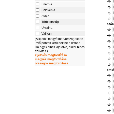
Szerbia
Szlovénia
Svájc
Törökország
szál
Ukrajna
Vatikán
(A kijelölt megyékben/országokban
levő pontok kerülnek be a listába.
Ha egyik sincs kijelölve, akkor nincs
szűkítés.)
kijelölés megfordítása
megyék megfordítása
országok megfordítása
emlé