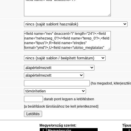
(ha megadod, kiterjesztést 
darab pont legyen a letöltésben
[a beállítások tárolásához be kell jelentkezned]
Megye/ország szerint:
Típus
I
Megye/ország
I