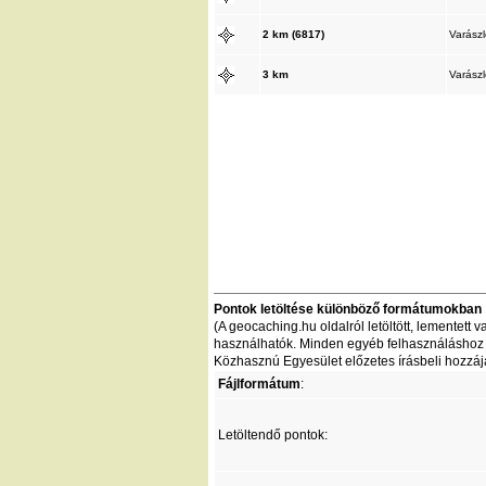
2 km (6817)
Varász
3 km
Varász
Pontok letöltése különböző formátumokban
(A geocaching.hu oldalról letöltött, lementet
használhatók. Minden egyéb felhasználáshoz - 
Közhasznú Egyesület előzetes írásbeli hozzáj
Fájlformátum
:
Letöltendő pontok: