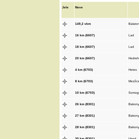
Jele
Neve
149,2 vkm
Balato
16 km (6607)
Lad
18 km (6607)
Lad
20 km (6607)
Hedreh
4 km (6703)
Hetes
8 km (6703)
Mezőc
10 km (6703)
Somog
26 km (8301)
Bakon
27 km (8301)
Bakon
28 km (8301)
Bakon
30 km (8301)
Ugod