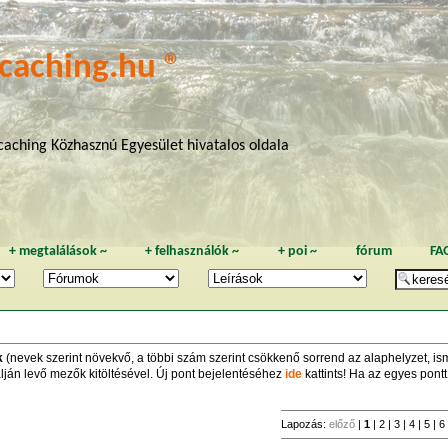
caching.hu ®
aching Közhasznú Egyesület hivatalos oldala
+
megtalálások
~
+
felhasználók
~
+
poi
~
fórum
FA
k
(nevek szerint növekvő, a többi szám szerint csökkenő sorrend az alaphelyzet, ismét
lján levő mezők kitöltésével. Új pont bejelentéséhez
ide
kattints! Ha az egyes pontt
Lapozás:
előző
|
1
|
2
|
3
|
4
|
5
|
6