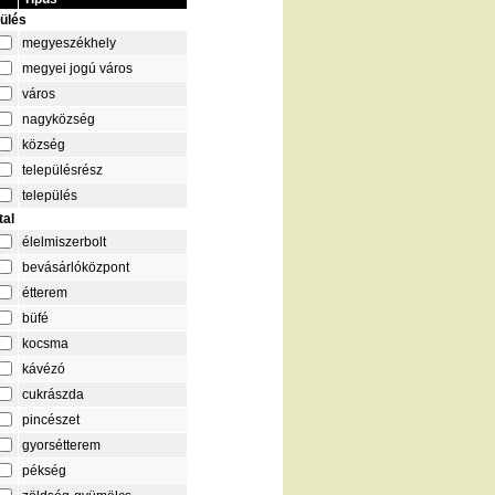
pülés
megyeszékhely
megyei jogú város
város
nagyközség
község
településrész
település
tal
élelmiszerbolt
bevásárlóközpont
étterem
büfé
kocsma
kávézó
cukrászda
pincészet
gyorsétterem
pékség