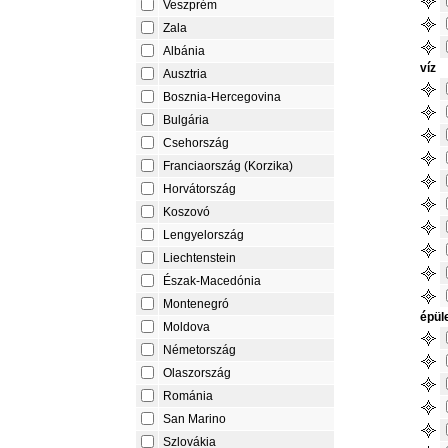
Veszprém
Zala
Albánia
víz
Ausztria
Bosznia-Hercegovina
Bulgária
Csehország
Franciaország (Korzika)
Horvátország
Koszovó
Lengyelország
Liechtenstein
Észak-Macedónia
Montenegró
épül
Moldova
Németország
Olaszország
Románia
San Marino
Szlovákia