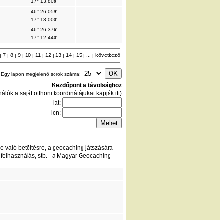
17° 13,808'
46° 26,059'
17° 13,000'
46° 26,376'
17° 12,440'
7
8
9
10
11
12
13
14
15
következő
|
|
|
|
|
|
|
|
|
| ... |
Egy lapon megjelenő sorok száma:
Kezdőpont a távolsághoz
álók a saját otthoni koordinátájukat kapják itt)
lat:
lon:
be való betöltésre, a geocaching játszására
 felhasználás, stb. - a Magyar Geocaching