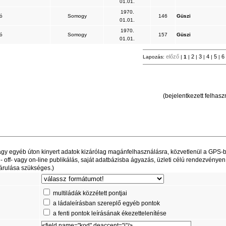
01.01.
1970.
ló
Somogy
146
Güszi
01.01.
1970.
ló
Somogy
157
Güszi
01.01.
előző
2
3
4
5
6
Lapozás:
|
1
|
|
|
|
|
(bejelentkezett felhaszn
t vagy egyéb úton kinyert adatok kizárólag magánfelhasználásra, közvetlenül a GPS-
off- vagy on-line publikálás, saját adatbázisba ágyazás, üzleti célú rendezvényen
árulása szükséges.)
multiládák közzétett pontjai
a ládaleírásban szereplő egyéb pontok
a fenti pontok leírásának ékezettelenítése