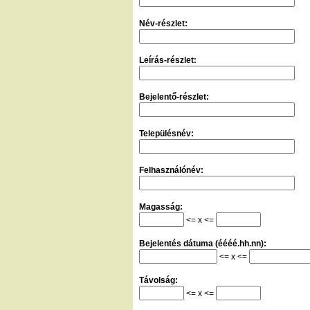
Név-részlet:
Leírás-részlet:
Bejelentő-részlet:
Településnév:
Felhasználónév:
Magasság:
<= x <=
Bejelentés dátuma (éééé.hh.nn):
<= x <=
Távolság:
<= x <=