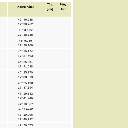
Táv.
Fény-
Koordináták
[km]
kép
46° 46,538'
17° 38,762'
46° 8,475'
17° 38,738'
46° 9,259'
17° 38,109'
46° 10,224'
17° 37,593'
46° 25,351'
17° 41,638'
46° 25,870'
17° 38,619'
46° 25,490'
17° 37,154'
47° 19,182'
17° 41,246'
47° 19,667'
17° 41,119'
47° 19,996'
17° 40,792'
47° 20,073'