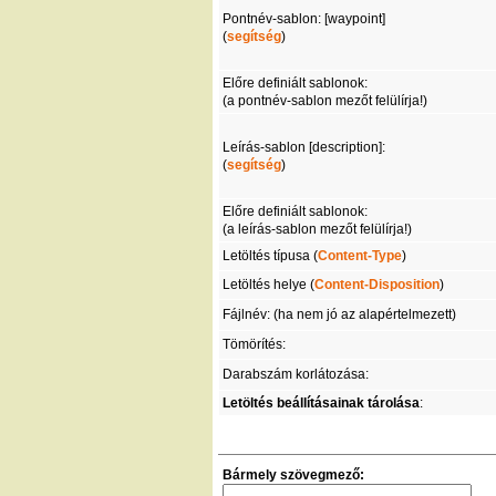
Pontnév-sablon: [waypoint]
(
segítség
)
Előre definiált sablonok:
(a pontnév-sablon mezőt felülírja!)
Leírás-sablon [description]:
(
segítség
)
Előre definiált sablonok:
(a leírás-sablon mezőt felülírja!)
Letöltés típusa (
Content-Type
)
Letöltés helye (
Content-Disposition
)
Fájlnév: (ha nem jó az alapértelmezett)
Tömörítés:
Darabszám korlátozása:
Letöltés beállításainak tárolása
:
Bármely szövegmező: