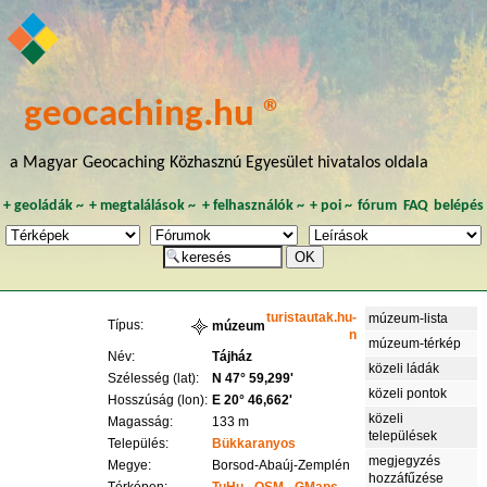
geocaching.hu ®
a Magyar Geocaching Közhasznú Egyesület hivatalos oldala
+
geoládák
~
+
megtalálások
~
+
felhasználók
~
+
poi
~
fórum
FAQ
belépés
turistautak.hu-
múzeum-lista
Típus:
múzeum
n
múzeum-térkép
Név:
Tájház
közeli ládák
Szélesség (lat):
N 47° 59,299'
közeli pontok
Hosszúság (lon):
E 20° 46,662'
közeli
Magasság:
133 m
települések
Település:
Bükkaranyos
megjegyzés
Megye:
Borsod-Abaúj-Zemplén
hozzáfűzése