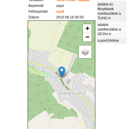
Térképen:
TuHu
-
OSM
-
GMaps
adatok és
Bejelentő:
zayd
fényképek
Felhasználó:
zayd
szerkesztése a
Dátum:
2010.08.16 00:55
TUHU-n
adatok
+
szerkesztése a
GCHU-n
−
a pont törlése