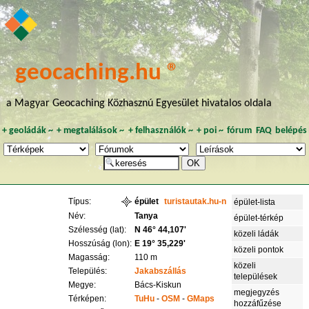
geocaching.hu ®
a Magyar Geocaching Közhasznú Egyesület hivatalos oldala
+
geoládák
~
+
megtalálások
~
+
felhasználók
~
+
poi
~
fórum
FAQ
belépés
Típus:
épület
turistautak.hu-n
épület-lista
Név:
Tanya
épület-térkép
Szélesség (lat):
N 46° 44,107'
közeli ládák
Hosszúság (lon):
E 19° 35,229'
közeli pontok
Magasság:
110 m
közeli
Település:
Jakabszállás
települések
Megye:
Bács-Kiskun
megjegyzés
Térképen:
TuHu
-
OSM
-
GMaps
hozzáfűzése