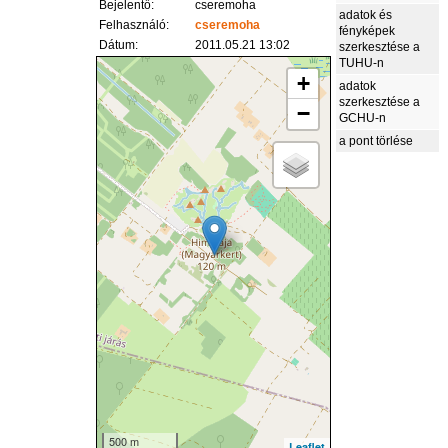
Bejelentő:
cseremoha
adatok és
Felhasználó:
cseremoha
fényképek
Dátum:
2011.05.21 13:02
szerkesztése a
TUHU-n
+
adatok
szerkesztése a
−
GCHU-n
a pont törlése
500 m
Leaflet