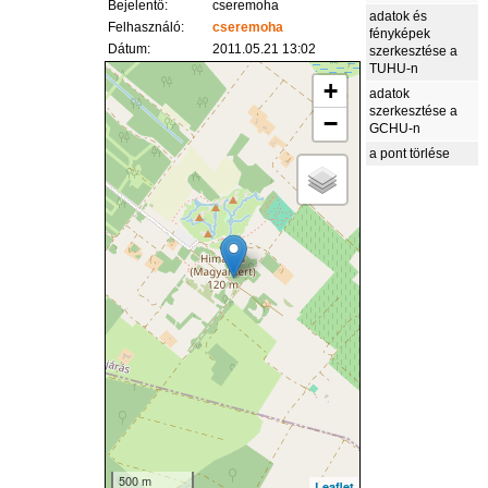
Bejelentő:
cseremoha
adatok és
Felhasználó:
cseremoha
fényképek
Dátum:
2011.05.21 13:02
szerkesztése a
TUHU-n
+
adatok
szerkesztése a
−
GCHU-n
a pont törlése
500 m
Leaflet