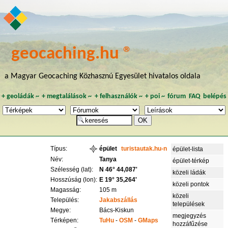
geocaching.hu ®
a Magyar Geocaching Közhasznú Egyesület hivatalos oldala
+
geoládák
~
+
megtalálások
~
+
felhasználók
~
+
poi
~
fórum
FAQ
belépés
Típus:
épület
turistautak.hu-n
épület-lista
Név:
Tanya
épület-térkép
Szélesség (lat):
N 46° 44,087'
közeli ládák
Hosszúság (lon):
E 19° 35,264'
közeli pontok
Magasság:
105 m
közeli
Település:
Jakabszállás
települések
Megye:
Bács-Kiskun
megjegyzés
Térképen:
TuHu
-
OSM
-
GMaps
hozzáfűzése