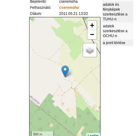
Bejelentő:
cseremoha
adatok és
Felhasználó:
cseremoha
fényképek
Dátum:
2011.05.21 13:02
szerkesztése a
TUHU-n
+
adatok
szerkesztése a
−
GCHU-n
a pont törlése
500 m
Leaflet