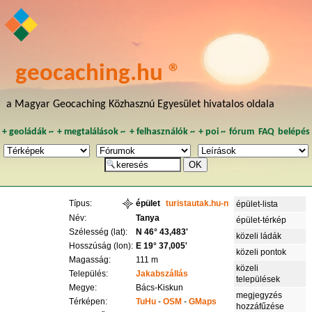
geocaching.hu ®
a Magyar Geocaching Közhasznú Egyesület hivatalos oldala
+
geoládák
~
+
megtalálások
~
+
felhasználók
~
+
poi
~
fórum
FAQ
belépés
Típus:
épület
turistautak.hu-n
épület-lista
Név:
Tanya
épület-térkép
Szélesség (lat):
N 46° 43,483'
közeli ládák
Hosszúság (lon):
E 19° 37,005'
közeli pontok
Magasság:
111 m
közeli
Település:
Jakabszállás
települések
Megye:
Bács-Kiskun
megjegyzés
Térképen:
TuHu
-
OSM
-
GMaps
hozzáfűzése