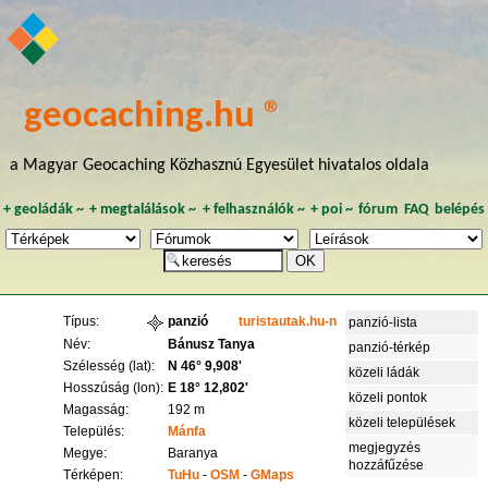
geocaching.hu ®
a Magyar Geocaching Közhasznú Egyesület hivatalos oldala
+
geoládák
~
+
megtalálások
~
+
felhasználók
~
+
poi
~
fórum
FAQ
belépés
Típus:
panzió
turistautak.hu-n
panzió-lista
Név:
Bánusz Tanya
panzió-térkép
Szélesség (lat):
N 46° 9,908'
közeli ládák
Hosszúság (lon):
E 18° 12,802'
közeli pontok
Magasság:
192 m
közeli települések
Település:
Mánfa
megjegyzés
Megye:
Baranya
hozzáfűzése
Térképen:
TuHu
-
OSM
-
GMaps