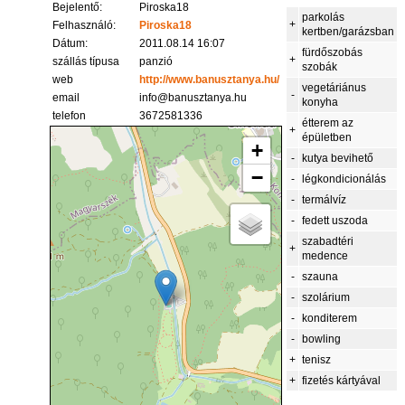
Bejelentő:
Piroska18
parkolás
+
Felhasználó:
Piroska18
kertben/garázsban
Dátum:
2011.08.14 16:07
fürdőszobás
+
szállás típusa
panzió
szobák
web
http://www.banusztanya.hu/
vegetáriánus
-
email
info@banusztanya.hu
konyha
telefon
3672581336
étterem az
+
épületben
+
-
kutya bevihető
−
-
légkondicionálás
-
termálvíz
-
fedett uszoda
szabadtéri
+
medence
-
szauna
-
szolárium
-
konditerem
-
bowling
+
tenisz
+
fizetés kártyával