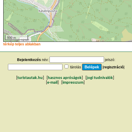
500 m
térkép teljes ablakban
Bejelentkezés
név:
jelszó:
tárolás
[
regisztráció
]
[
turistautak.hu
] [
hasznos apróságok
] [
jogi tudnivalók
]
[
e-mail
] [
impresszum
]