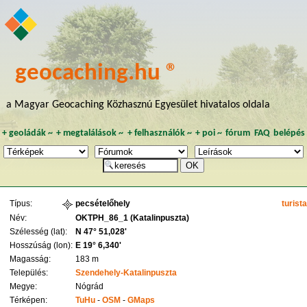
geocaching.hu ®
a Magyar Geocaching Közhasznú Egyesület hivatalos oldala
+
geoládák
~
+
megtalálások
~
+
felhasználók
~
+
poi
~
fórum
FAQ
belépés
Típus:
pecsételőhely
turist
Név:
OKTPH_86_1 (Katalinpuszta)
Szélesség (lat):
N 47° 51,028'
Hosszúság (lon):
E 19° 6,340'
Magasság:
183 m
Település:
Szendehely-Katalinpuszta
Megye:
Nógrád
Térképen:
TuHu
-
OSM
-
GMaps