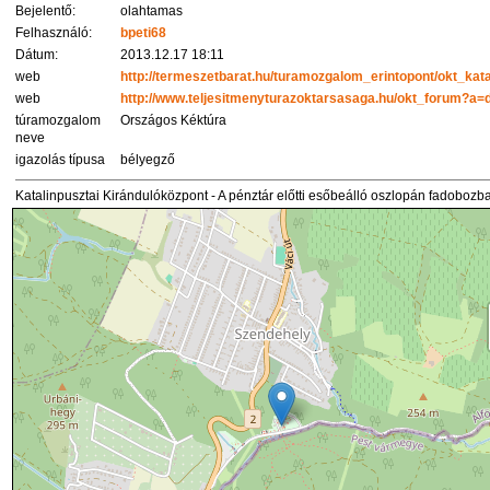
Bejelentő:
olahtamas
Felhasználó:
bpeti68
Dátum:
2013.12.17 18:11
web
http://termeszetbarat.hu/turamozgalom_erintopont/okt_kat
web
http://www.teljesitmenyturazoktarsasaga.hu/okt_forum?a
túramozgalom
Országos Kéktúra
neve
igazolás típusa
bélyegző
Katalinpusztai Kirándulóközpont - A pénztár előtti esőbeálló oszlopán fadobozb