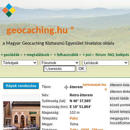
geocaching.hu ®
a Magyar Geocaching Közhasznú Egyesület hivatalos oldala
+
geoládák
~
+
megtalálások
~
+
felhasználók
~
+
poi
~
fórum
FAQ
belépés
turistautak.hu-
étterem-lista
Képek rendezése
Típus:
étterem
n
étterem-térk
Név:
Retro étterem
közeli ládák
Szélesség (lat):
N 46° 37,565'
közeli ponto
Hosszúság (lon):
E 18° 51,864'
közeli telep
Magasság:
102 m
Település:
Paks
megjegyzés
hozzáfűzés
Megye:
Tolna