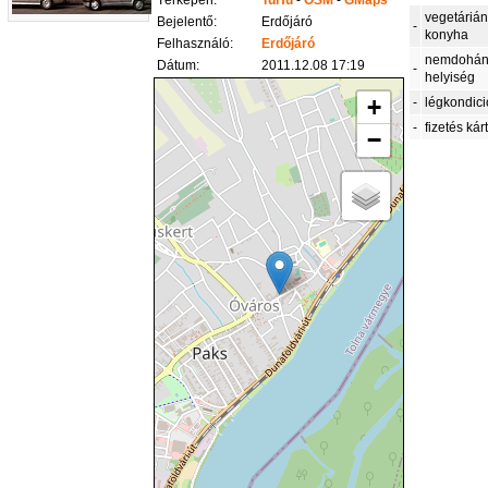
Térképen:
TuHu
-
OSM
-
GMaps
vegetáriá
Bejelentő:
Erdőjáró
-
konyha
Felhasználó:
Erdőjáró
nemdohán
Dátum:
2011.12.08 17:19
-
helyiség
+
-
légkondic
-
fizetés kár
−