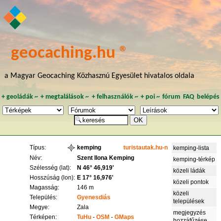
geocaching.hu ®
a Magyar Geocaching Közhasznú Egyesület hivatalos oldala
+
geoládák
~
+
megtalálások
~
+
felhasználók
~
+
poi
~
fórum
FAQ
belépés
Típus:
kemping
turistautak.hu-n
kemping-lista
Név:
Szent Ilona Kemping
kemping-térkép
Szélesség (lat):
N 46° 46,919'
közeli ládák
Hosszúság (lon):
E 17° 16,976'
közeli pontok
Magasság:
146 m
közeli
Település:
Gyenesdiás
települések
Megye:
Zala
megjegyzés
Térképen:
TuHu
-
OSM
-
GMaps
hozzáfűzése