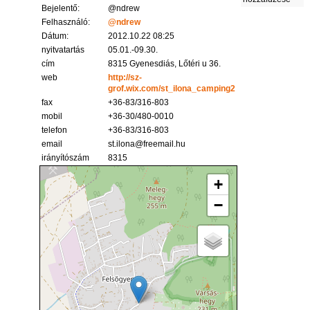
Bejelentő:
@ndrew
Felhasználó:
@ndrew
Dátum:
2012.10.22 08:25
nyitvatartás
05.01.-09.30.
cím
8315 Gyenesdiás, Lőtéri u 36.
web
http://sz-
grof.wix.com/st_ilona_camping2
fax
+36-83/316-803
mobil
+36-30/480-0010
telefon
+36-83/316-803
email
st.ilona@freemail.hu
irányítószám
8315
+
−