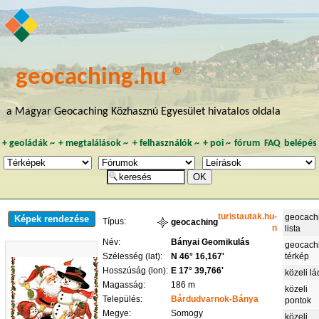
geocaching.hu ®
a Magyar Geocaching Közhasznú Egyesület hivatalos oldala
+
geoládák
~
+
megtalálások
~
+
felhasználók
~
+
poi
~
fórum
FAQ
belépés
turistautak.hu-
geocach
Képek rendezése
Típus:
geocaching
n
lista
Név:
Bányai Geomikulás
geocach
Szélesség (lat):
N 46° 16,167'
térkép
Hosszúság (lon):
E 17° 39,766'
közeli l
Magasság:
186 m
közeli
Település:
Bárdudvarnok-Bánya
pontok
Megye:
Somogy
közeli