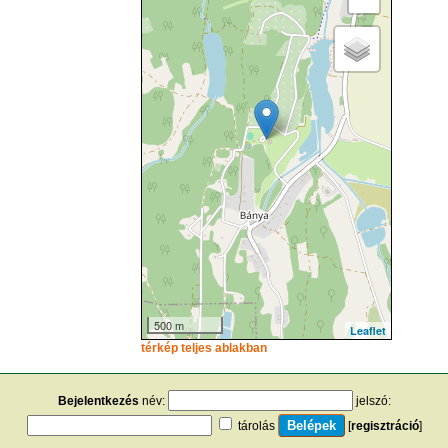
500 m
Leaflet
térkép teljes ablakban
Bejelentkezés
név:
jelszó:
tárolás
[
regisztráció
]