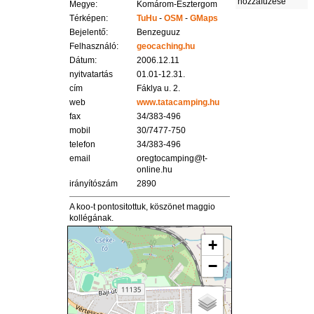
hozzáfűzése
Megye:
Komárom-Esztergom
Térképen:
TuHu
-
OSM
-
GMaps
Bejelentő:
Benzeguuz
Felhasználó:
geocaching.hu
Dátum:
2006.12.11
nyitvatartás
01.01-12.31.
cím
Fáklya u. 2.
web
www.tatacamping.hu
fax
34/383-496
mobil
30/7477-750
telefon
34/383-496
email
oregtocamping@t-
online.hu
irányítószám
2890
A koo-t pontositottuk, köszönet maggio
kollégának.
+
−