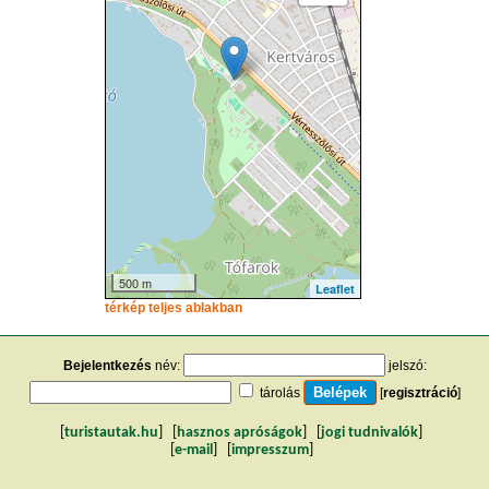
500 m
Leaflet
térkép teljes ablakban
Bejelentkezés
név:
jelszó:
tárolás
[
regisztráció
]
[
turistautak.hu
] [
hasznos apróságok
] [
jogi tudnivalók
]
[
e-mail
] [
impresszum
]