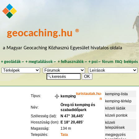
geocaching.hu ®
a Magyar Geocaching Közhasznú Egyesület hivatalos oldala
+
geoládák
~
+
megtalálások
~
+
felhasználók
~
+
poi
~
fórum
FAQ
belépés
turistautak.hu-
kemping-lista
Típus:
kemping
n
kemping-térkép
Öreg-tó kemping és
Név:
közeli ládák
szabadidőpark
közeli pontok
Szélesség (lat):
N 47° 38,445'
Hosszúság (lon):
E 18° 20,485'
közeli
települések
Magasság:
134 m
Település:
Tata
megjegyzés