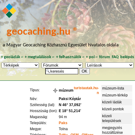
geocaching.hu ®
a Magyar Geocaching Közhasznú Egyesület hivatalos oldala
+
geoládák
~
+
megtalálások
~
+
felhasználók
~
+
poi
~
fórum
FAQ
belépés
turistautak.hu-
múzeum-lista
Típus:
múzeum
n
múzeum-térkép
Név:
Paksi Képtár
közeli ládák
Szélesség (lat):
N 46° 37,092'
közeli pontok
Hosszúság (lon):
E 18° 51,214'
közeli
Magasság:
94 m
települések
Település:
Paks
megjegyzés
Megye:
Tolna
hozzáfűzése