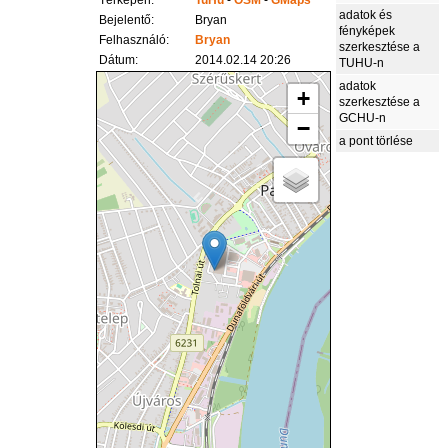
Térképen:
TuHu
-
OSM
-
GMaps
adatok és
Bejelentő:
Bryan
fényképek
Felhasználó:
Bryan
szerkesztése a
Dátum:
2014.02.14 20:26
TUHU-n
adatok
+
szerkesztése a
GCHU-n
−
a pont törlése