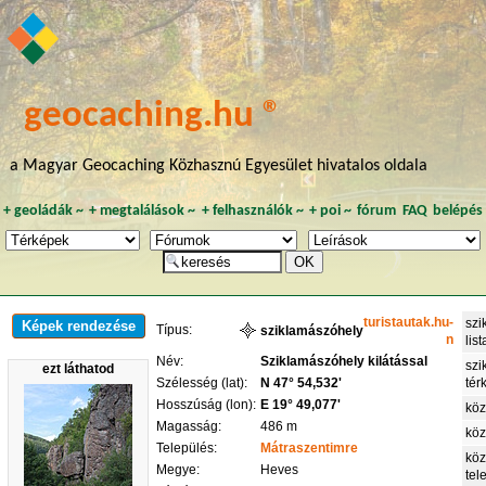
geocaching.hu ®
a Magyar Geocaching Közhasznú Egyesület hivatalos oldala
+
geoládák
~
+
megtalálások
~
+
felhasználók
~
+
poi
~
fórum
FAQ
belépés
turistautak.hu-
szi
Képek rendezése
Típus:
sziklamászóhely
n
list
Név:
Sziklamászóhely kilátással
szi
ezt láthatod
Szélesség (lat):
N 47° 54,532'
tér
Hosszúság (lon):
E 19° 49,077'
köz
Magasság:
486 m
köz
Település:
Mátraszentimre
köz
Megye:
Heves
tel