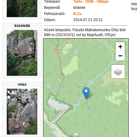
Térképen:
TuHu
-
OSM
-
GMaps
me
Bejelentő:
kötelek
ho
Felhasználó:
N.Zs.
Dátum:
2014.07.21 20:21
közelebb
Közeli település: Pásztó-Mátrakeresztes DNy felé
888 m (2023/10/11 set by MapAudit, O'Eye)
+
−
relax