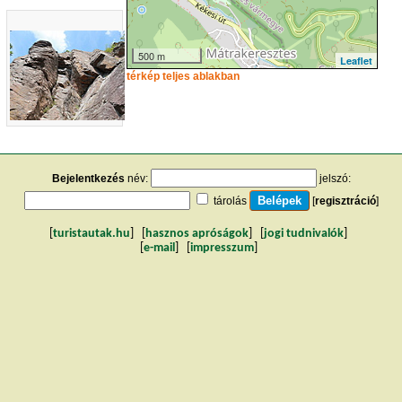
500 m
Leaflet
térkép teljes ablakban
Bejelentkezés
név:
jelszó:
tárolás
[
regisztráció
]
[
turistautak.hu
] [
hasznos apróságok
] [
jogi tudnivalók
]
[
e-mail
] [
impresszum
]