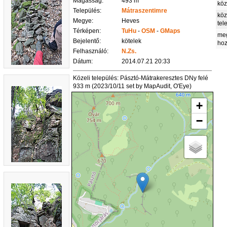
Magasság:
493 m
köz
Település:
Mátraszentimre
köz
Megye:
Heves
tel
Térképen:
TuHu
-
OSM
-
GMaps
me
Bejelentő:
kötelek
ho
Felhasználó:
N.Zs.
Dátum:
2014.07.21 20:33
Közeli település: Pásztó-Mátrakeresztes DNy felé
933 m (2023/10/11 set by MapAudit, O'Eye)
+
−