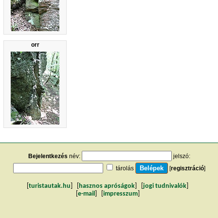
orr
Bejelentkezés
név:
jelszó:
tárolás
[
regisztráció
]
[
turistautak.hu
] [
hasznos apróságok
] [
jogi tudnivalók
]
[
e-mail
] [
impresszum
]