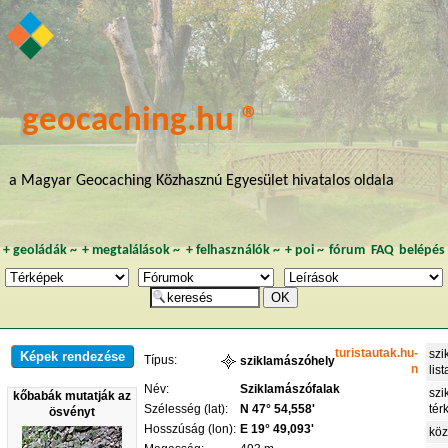
geocaching.hu ®
a Magyar Geocaching Közhasznú Egyesület hivatalos oldala
+
geoládák
~
+
megtalálások
~
+
felhasználók
~
+
poi
~
fórum
FAQ
belépés
turistautak.hu-
szi
Képek rendezése
Típus:
sziklamászóhely
n
list
Név:
Sziklamászófalak
szi
kőbabák mutatják az
Szélesség (lat):
N 47° 54,558'
tér
ösvényt
Hosszúság (lon):
E 19° 49,093'
köz