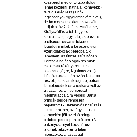
közepéről megfontoltabb dolog
lenne kezdeni, hátha a (könnyebb)
féltáv is elég lesz (a hó-
jégviszonyok figyelembevételével),
de ha mégsem akkor abszolválni
tudjuk a táv 2. felét is. Autóba be,
Királyszállásra fel. Itt gyors
konzultáció, hogy lefújjuk-e ezt az
őrültséget, ugyanis tükörjég
fogadott minket, a bevezető úton.
Azért csak-csak bepróbáltuk,
lépésben, az útszéli szűz hóban.
Persze a belógó ágak stb miatt
csak-csak rákényszerültünk
sokszor a jégre, izgalmas volt :)
Hétházpuszta után aztán kitettebb
részek jöttek, amik tegnap jobban
felmelegedtek és a jégkása volt az
úr, aztán ez túlnyomórészt
megmaradt a túra végéig. Járt a
bringák segge rendesen,
bejátszott 1-1 lábletevős kicsúszás
is mindenkinél, azt úgy a 10 kili
környékén jött az első bringa
eldobós perec, pont előttem :) A
bakonycsernyei kocsmához
elsőnek érkezvén, a tőlem
megszokott aljassággal