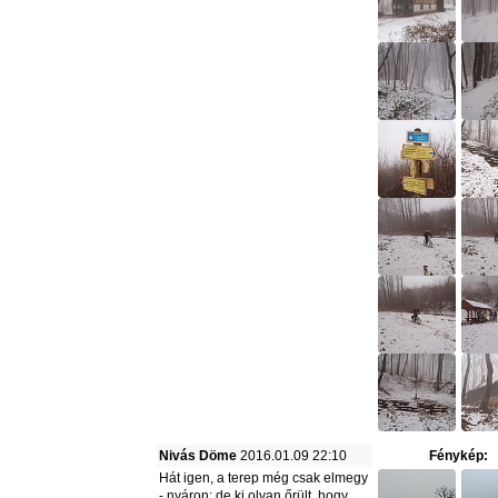
Nivás Döme
2016.01.09 22:10
Fénykép:
Hát igen, a terep még csak elmegy
- nyáron; de ki olyan őrült, hogy