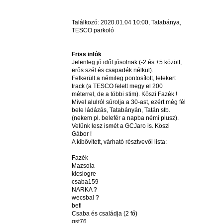
Találkozó: 2020.01.04 10:00, Tatabánya,
TESCO parkoló
Friss infók
Jelenleg jó időt jósolnak (-2 és +5 között,
erős szél és csapadék nélkül).
Felkerült a némileg pontosított, letekert
track (a TESCO felett megy el 200
méterrel, de a többi stim). Köszi Fazék !
Mivel alulról súrolja a 30-ast, ezért még fél
bele ládázás, Tatabányán, Tatán stb.
(nekem pl. belefér a napba némi plusz).
Velünk lesz ismét a GCJaro is. Köszi
Gábor !
A kibővített, várható résztvevői lista:
Fazék
Mazsola
kicsiogre
csaba159
NARKA ?
wecsbal ?
befi
Csaba és családja (2 fő)
gst76