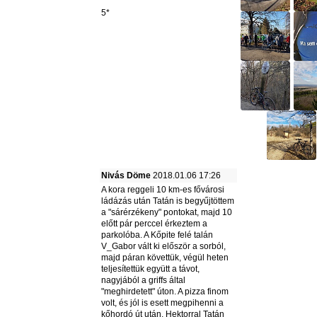
5*
Nivás Döme
2018.01.06 17:26
A kora reggeli 10 km-es fővárosi
ládázás után Tatán is begyűjtöttem
a "sárérzékeny" pontokat, majd 10
előtt pár perccel érkeztem a
parkolóba. A Kőpite felé talán
V_Gabor vált ki először a sorból,
majd páran követtük, végül heten
teljesítettük együtt a távot,
nagyjából a griffs által
"meghirdetett" úton. A pizza finom
volt, és jól is esett megpihenni a
kőhordó út után. Hektorral Tatán