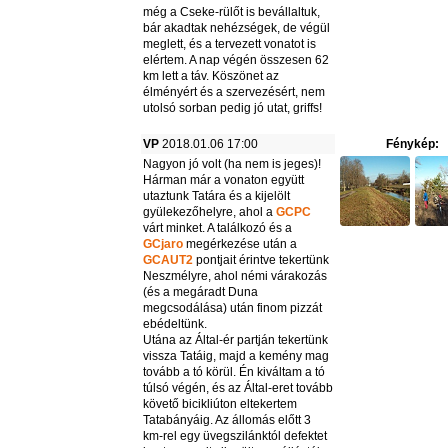
még a Cseke-rülőt is bevállaltuk,
bár akadtak nehézségek, de végül
meglett, és a tervezett vonatot is
elértem. A nap végén összesen 62
km lett a táv. Köszönet az
élményért és a szervezésért, nem
utolsó sorban pedig jó utat, griffs!
VP
2018.01.06 17:00
Fénykép:
Nagyon jó volt (ha nem is jeges)!
Hárman már a vonaton együtt
utaztunk Tatára és a kijelölt
gyülekezőhelyre, ahol a
GCPC
várt minket. A találkozó és a
GCjaro
megérkezése után a
GCAUT2
pontjait érintve tekertünk
Neszmélyre, ahol némi várakozás
(és a megáradt Duna
megcsodálása) után finom pizzát
ebédeltünk.
Utána az Által-ér partján tekertünk
vissza Tatáig, majd a kemény mag
tovább a tó körül. Én kiváltam a tó
túlsó végén, és az Által-eret tovább
követő bicikliúton eltekertem
Tatabányáig. Az állomás előtt 3
km-rel egy üvegszilánktól defektet