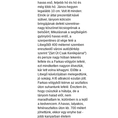
havas eső, feljebb hó és hó és
még több hó. János-hegyen
legalább 10 cm. Volt itt minden:
Elnök úr által prezentált kávé
sütivel, lányom kölcsön
bringájának defekt szerelése-
nagy köszönet kicsiogrénak a
belsőért, Mikulásnak a segítségért-
gyönyörű havas erdő, a
szerpentines út vége felé a
Libegőtől 400 méterrel szemben
ereszkedő városi autó(térkép
szerint "Zárt Út Csak Kerékpárral")
és persze nagy hóban tekerés
felfele és a Farkas-völgyön lefelé,
ezt mindketten nagyon élveztük,
kár lett volna kihagyni. Előtte a
Libegő kávézójában melegedtünk,
jó sokáig. A fő attrakció ezután jött.
Farkas-völgyből kiérve az aszfaltos
úton suhantunk lefelé. Éreztem én,
hogy csúszkál a hátulja, de a
lányom halad elől, nem
maradhattam le, különben is a lejtő
a kedvencem. A havas, latyakos,
fehéraszfaltos úton kb. 700 métert
jöhettünk, ekkor egy enyhe bal -
jobb kanyarban életem