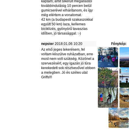
kaptam, amit sikerült megállástól
továbbindulásig 10 percen belül
gumicserével elhárítanom, és így
még elértem a vonatomat.
42 km (a budapesti szakaszokkal
együtt 50 km) laza, kellemes
biciklizés, gyönyörű tavaszias
időben, jó társasággal. :-)
nepster
2018.01.06 10:20
Fénykép:
Az első jeges tekerésem, fel
voltam készülve ruházatban, erre
most nem volt szükség. Közönet a
szervezésért, egy igazán jó túra
kerekedett sok résztvevővel ebben
a melegben. Jó és széles utat
Griffs!!!