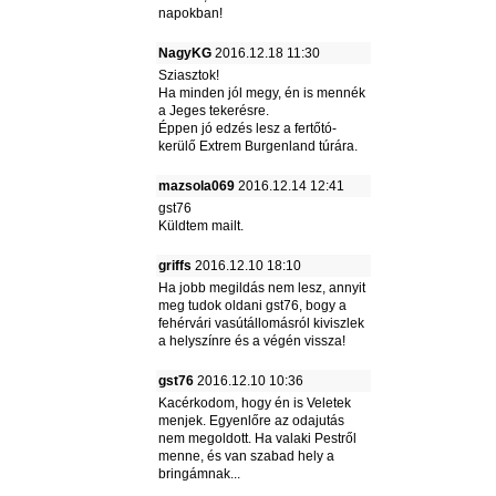
napokban!
NagyKG
2016.12.18 11:30
Sziasztok!
Ha minden jól megy, én is mennék
a Jeges tekerésre.
Éppen jó edzés lesz a fertőtó-
kerülő Extrem Burgenland túrára.
mazsola069
2016.12.14 12:41
gst76
Küldtem mailt.
griffs
2016.12.10 18:10
Ha jobb megildás nem lesz, annyit
meg tudok oldani gst76, bogy a
fehérvári vasútállomásról kiviszlek
a helyszínre és a végén vissza!
gst76
2016.12.10 10:36
Kacérkodom, hogy én is Veletek
menjek. Egyenlőre az odajutás
nem megoldott. Ha valaki Pestről
menne, és van szabad hely a
bringámnak...