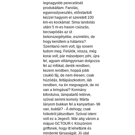
legnagyobb perecelését
produkáltam. Farolás,
egyensúlyvesztés, előretartott
kézzel hagyom el szeretett 100
km-es kockámat. Sima landolás
utáni 5 m-es hason csúszás,
becsapódás az út
betonszegélyébe, eszmélés, de
hogy kerültem a hátamra?
Szemtanú nem volt, így sosem
tudom meg. Felülök, vissza, még
korai volt, pár másodperc pihi, újra
fel, agyam villámgyorsan dolgozza
fel az infókat, derék rendben,
kezem rendben, hoppá jobb
csukló fáj, de nem élesen, csak
húzódás, feltápászkodom, láb
rendben, na én megvagyok, de mi
van a bringával? Kormány
kifordulva, lámpatartó letörve,
szóval semmi komoly. Márta
lányom bukkan fel a kanyarban- Mi
van, buktál? - Á dehogy, csak
hókotrót játszottam. Szóval isteni
volt ez a Jeges5. Már alig várom a
májusi GCTOUR-t. Köszönöm
griffsnek, hogy itt lehettünk és
mindenki társaságát. Jó utat