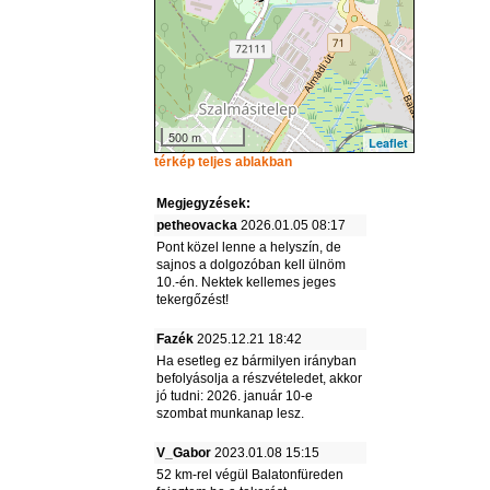
500 m
Leaflet
térkép teljes ablakban
Megjegyzések:
petheovacka
2026.01.05 08:17
Pont közel lenne a helyszín, de
sajnos a dolgozóban kell ülnöm
10.-én. Nektek kellemes jeges
tekergőzést!
Fazék
2025.12.21 18:42
Ha esetleg ez bármilyen irányban
befolyásolja a részvételedet, akkor
jó tudni: 2026. január 10-e
szombat munkanap lesz.
V_Gabor
2023.01.08 15:15
52 km-rel végül Balatonfüreden