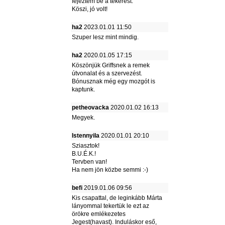
fejeztem be a tekerést.
Köszi, jó volt!
ha2
2023.01.01 11:50
Szuper lesz mint mindig.
ha2
2020.01.05 17:15
Köszönjük Griffsnek a remek
útvonalat és a szervezést.
Bónusznak még egy mozgót is
kaptunk.
petheovacka
2020.01.02 16:13
Megyek.
Istennyila
2020.01.01 20:10
Sziasztok!
B.U.É.K.!
Tervben van!
Ha nem jön közbe semmi :-)
befi
2019.01.06 09:56
Kis csapattal, de leginkább Márta
lányommal tekertük le ezt az
örökre emlékezetes
Jegest(havast). Induláskor eső,