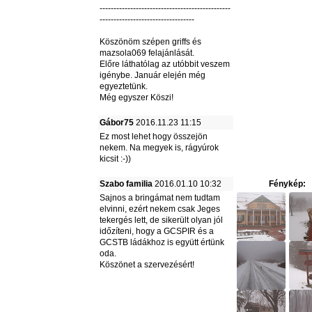
-----------------------------------------------
----------------------------------
Köszönöm szépen griffs és
mazsola069 felajánlását.
Előre láthatólag az utóbbit veszem
igénybe. Január elején még
egyeztetünk.
Még egyszer Köszi!
Gábor75
2016.11.23 11:15
Ez most lehet hogy összejön
nekem. Na megyek is, rágyúrok
kicsit :-))
Szabo familia
2016.01.10 10:32
Fénykép:
Sajnos a bringámat nem tudtam
elvinni, ezért nekem csak Jeges
tekergés lett, de sikerült olyan jól
időzíteni, hogy a GCSPIR és a
GCSTB ládákhoz is együtt értünk
oda.
Köszönet a szervezésért!