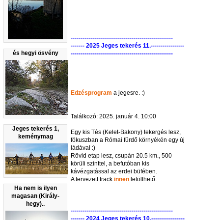
----------------------------------------------------
------- 2025 Jeges tekerés 11.-----------------
és hegyi ösvény
----------------------------------------------------
Edzésprogram
a jegesre. :)
Találkozó: 2025. január 4. 10:00
Jeges tekerés 1,
Egy kis Tés (Kelet-Bakony) tekergés lesz,
keménymag
fókuszban a Római fürdő környékén egy új
ládával :)
Rövid etap lesz, csupán 20.5 km., 500
körüli szinttel, a befutóban kis
kávézgatással az erdei büfében.
A tervezett track
innen
letölthető.
Ha nem is ilyen
magasan (Király-
hegy)..
----------------------------------------------------
------- 2024 Jeges tekerés 10.-----------------