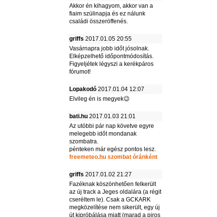
Akkor én kihagyom, akkor van a
fiaim szülinapja és ez nálunk
családi összeröffenés.
griffs
2017.01.05 20:55
Vasárnapra jobb időt jósolnak.
Elképzelhető időpontmódosítás.
Figyeljétek légyszi a kerékpáros
fórumot!
Lopakodó
2017.01.04 12:07
Elvileg én is megyek😉
bati.hu
2017.01.03 21:01
Az utóbbi pár nap követve egyre
melegebb időt mondanak
szombatra.
pénteken már egész pontos lesz.
freemeteo.hu szombat óránként
griffs
2017.01.02 21:27
Fazéknak köszönhetően felkerült
az új track a Jeges oldalára (a régit
cseréltem le). Csak a GCKARK
megközelítése nem sikerült, egy új
út kipróbálása miatt (marad a piros