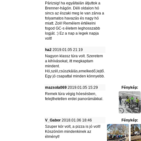
Párizsig! ha egyáltalán átjuttok a
Brenner-hágón. Déli oldalon hó
sincs az északi meg le van zárva a
folyamatos havazás és nagy hó
miatt. Zoli! Remélem értékelni
fogod GC-s életem leghosszabb
logját. :) Ez a nap a legek napja
volt!
ha2
2019.01.05 21:19
Nagyon klassz túra volt. Szeretem
a kihívásokat, itt megkaptam
mindent.
Hó,szél,csúszkálás,emelkedő,lejtő.
Egy jó csapattal minden könnyebb.
mazsola069
2019.01.05 15:29
Fénykép:
Remek túra végig hóesésben,
felejthetetlen erdei panorámákkal.
V_Gabor
2018.01.06 18:46
Fénykép:
Szuper kör volt, a pizza is jó volt!
Köszönöm mindenkinek az
élményt!