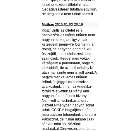
lesz. Apropó GCTOUR! Lassan el
lehetne kezdeni ötletelni rajta.
Geoszilveszteren futottam egy kört,
de még senki nem tudott semmit...
Mathau
2015.01.03 20:19
Köszi Griffs az ötletet és a
szervezést. Az utóbbi időben nem
nagyon mozogtam így voltak
kétségeim mennyire fog menni a
dolog, de nagyobb gond nélkül
összejött, ha az eléhezést nem
számoljuk. Reggel még voltak
kétségeim a parkolóban, hogy mi
lesz ebből, de az első néhány kili
után már szinte nem is volt gond. A
hegyre már kellemes időben
értünk és jéggel csak elvétve
találkoztunk. Innen az Angelika-
forrás felé vettük az irányt ami
nagyon jó döntésnek bizonyult.
Nem volt túl technikás a terep
viszont élményben nagyon sokat
adott. GCKEM begyűjtése után
még egyszer felmentünk a terepre
Pákozdról, de itt már inkább csak
sár volt mint hó. Néztünk
madarakat Dinnyésen, ellenben a