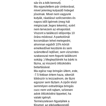
sáv és a kék kereszt).
Ma egyeztettem pár cimborával,
mivel jelenleg kutyaütő hideget
jósolnak. Mivel nem vagyunk
kutyák, ráadásul szélcsendes és
napos időt ígérnek (meg hát
mégiscsak Jeges tekerés), ezért
nem tervezem az elnapolást.
Viszont a találkozó időpontja 10
órára módosul. A parkolónál
kocsmában lehet melegedni,
ahonnan egyből 10% körüli
emelkedővel kezdünk és sem
számottevő lejtővel, sem vízszintes
szakasszal nem fogunk találkozni
sokáig :) Meglepődnék ha bárki is
fázna, az ésszerű öltözködés
betartásával.
Ma egész nap bringán ültem, este,
-7.5 fokban értem haza, sikerült
többször is leizzadnom, de fázni
egyszer sem fáztam. A cipőn kívül
semmilyen extra/drága bringás
cucc nem volt rajtam, szívesen
adok öltözködési tippeket, ha
valaki igényli.
Természetesen figyeljétek a
fórumot, az elkövetkezendő