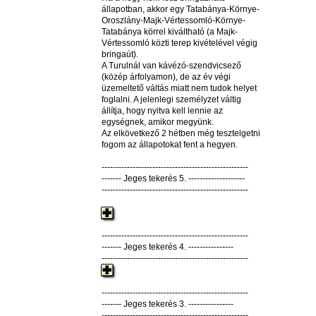
állapotban, akkor egy Tatabánya-Környe-
Oroszlány-Majk-Vértessomló-Környe-
Tatabánya körrel kiváltható (a Majk-
Vértessomló közti terep kivételével végig
bringaút).
A Turulnál van kávézó-szendvicsező
(közép árfolyamon), de az év végi
üzemeltető váltás miatt nem tudok helyet
foglalni. A jelenlegi személyzet váltig
állítja, hogy nyitva kell lennie az
egységnek, amikor megyünk.
Az elkövetkező 2 hétben még tesztelgetni
fogom az állapotokat fent a hegyen.
----------------------------------------------------
------- Jeges tekerés 5. --------------------
----------------------------------------------------
----------------------------------------------------
------- Jeges tekerés 4. ----------------
----------------------------------------------------
----------------------------------------------------
------- Jeges tekerés 3. ----------------
----------------------------------------------------