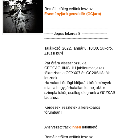
Remélhetőleg velünk lesz az
Eseményjáró geovödör (GCjaro)
----------------------------------------------------
------- Jeges tekerés 8. --------------------
----------------------------------------------------
Találkozó: 2022. január 8. 10:00, Sukoró,
Zsuzsi büfé
Pár órára visszahozzuk a
GEOCACHING.HU jubileumot, azaz
fókuszban a GCXX07 és GC20SI ládák
lesznek.
Ha valami ördögi időjárási körülmények
miatt a hegy járhatatlan lenne, akkor
szimpla tókör, esetleg elugrunk a GCZKAS
ládához.
Kérdések, részletek a kerékpáros
fórumban !
A tervezett track
innen
letölthető.
Remélhetőleg velünk lesz az