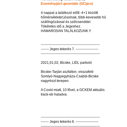
Eseményjáró geovödör (GCjaro)
4 nappal a találkozó előtt -4+1 közötti
hőmérsékletet jósolnak, több-kevesebb hó
szállíngózással és szélcsenddel.
Tökéletes idő a Jegeshez.
HAMAROSAN TALÁLKOZUNK !!
----------------------------------------------------
------- Jeges tekerés 7. --------------------
----------------------------------------------------
2021,01,02, Bicske, LIDL parkoló
Bicske-Tarján aszfalton, visszafelé
Somlyó-Nagyegyháza-Csabdi-Bicske
nagyrészt terepen.
A Covid miatt, 10 fővel, a GCKEM aktuális
track-eb haladva.
----------------------------------------------------
------- Jeges tekerés 6. --------------------
----------------------------------------------------