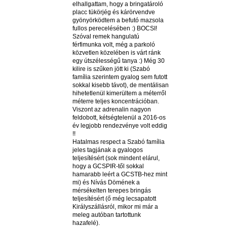
elhallgattam, hogy a bringatároló
placc tükörjég és kárörvendve
gyönyörködtem a befutó mazsola
fullos perecelésében :) BOCSI!
Szóval remek hangulatú
férfimunka volt, még a parkoló
közvetlen közelében is várt ránk
egy útszélességű tanya :) Még 30
kilire is szűken jött ki (Szabó
família szerintem gyalog sem futott
sokkal kisebb távot), de mentálisan
hihetetlenül kimerültem a méterről
méterre teljes koncentrációban.
Viszont az adrenalin nagyon
feldobott, kétségtelenül a 2016-os
év legjobb rendezvénye volt eddig
!!
Hatalmas respect a Szabó família
jeles tagjának a gyalogos
teljesítésért (sok mindent elárul,
hogy a GCSPIR-től sokkal
hamarabb leért a GCSTB-hez mint
mi) és Nívás Dömének a
mérsékelten terepes bringás
teljesítésért (ő még lecsapatott
Királyszállásról, mikor mi már a
meleg autóban tartottunk
hazafelé).