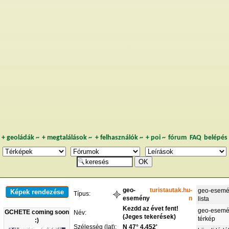
+
geoládák
~
+
megtalálások
~
+
felhasználók
~
+
poi
~
fórum
FAQ
belépés
geo-
turistautak.hu-
geo-esemé
Képek rendezése
Típus:
esemény
n
lista
Kezdd az évet fent!
geo-esemé
GCHETE coming soon
Név:
(Jeges tekerések)
térkép
:)
Szélesség (lat):
N 47° 4,452'