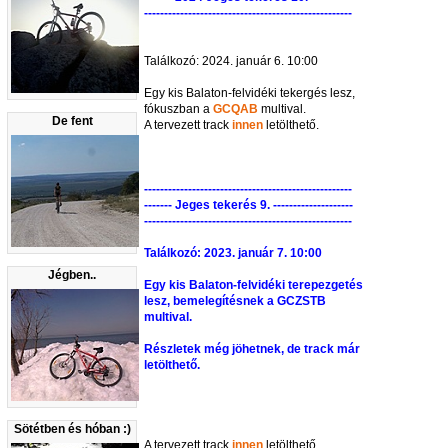
----------------------------------------------------
Találkozó: 2024. január 6. 10:00
Egy kis Balaton-felvidéki tekergés lesz,
fókuszban a
GCQAB
multival.
De fent
A tervezett track
innen
letölthető.
----------------------------------------------------
------- Jeges tekerés 9. --------------------
----------------------------------------------------
Találkozó: 2023. január 7. 10:00
Jégben..
Egy kis Balaton-felvidéki terepezgetés
lesz, bemelegítésnek a
GCZSTB
multival.
Részletek még jöhetnek, de track már
letölthető.
Sötétben és hóban :)
A tervezett track
innen
letölthető.