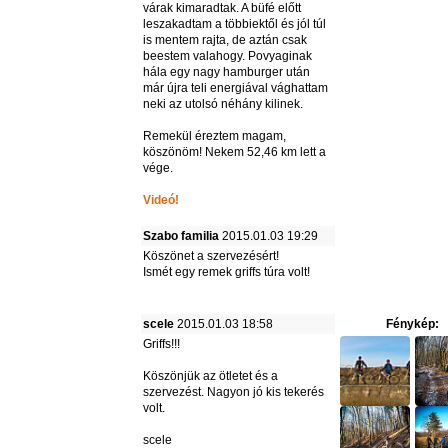
várak kimaradtak. A büfé előtt
leszakadtam a többiektől és jól túl
is mentem rajta, de aztán csak
beestem valahogy. Povyaginak
hála egy nagy hamburger után
már újra teli energiával vághattam
neki az utolsó néhány kilinek.
Remekül éreztem magam,
köszönöm! Nekem 52,46 km lett a
vége.
Videó!
Szabo familia
2015.01.03 19:29
Köszönet a szervezésért!
Ismét egy remek griffs túra volt!
scele
2015.01.03 18:58
Fénykép:
Griffs!!!
Köszönjük az ötletet és a
szervezést. Nagyon jó kis tekerés
volt.
scele