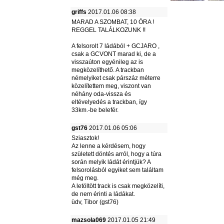
griffs
2017.01.06 08:38
MARAD A SZOMBAT, 10 ÓRA !
REGGEL TALÁLKOZUNK !!
A felsorolt 7 ládából + GCJARO ,
csak a GCVONT marad ki, de a
visszaúton egyénileg az is
megközelíthető. A trackban
némelyiket csak párszáz méterre
közelítettem meg, viszont van
néhány oda-vissza és
eltévelyedés a trackban, így
33km.-be belefér.
gst76
2017.01.06 05:06
Sziasztok!
Az lenne a kérdésem, hogy
született döntés arról, hogy a túra
során melyik ládát érintjük? A
felsorolásból egyiket sem találtam
még meg.
A letöltött track is csak megközelíti,
de nem érinti a ládákat.
üdv, Tibor (gst76)
mazsola069
2017.01.05 21:49