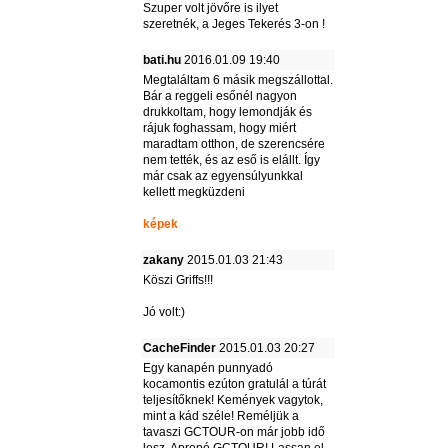
Szuper volt jövőre is ilyet
szeretnék, a Jeges Tekerés 3-on !
bati.hu
2016.01.09 19:40
Megtaláltam 6 másik megszállottal.
Bár a reggeli esőnél nagyon
drukkoltam, hogy lemondják és
rájuk foghassam, hogy miért
maradtam otthon, de szerencsére
nem tették, és az eső is elállt. Így
már csak az egyensúlyunkkal
kellett megküzdeni
képek
zakany
2015.01.03 21:43
Köszi Griffs!!!
Jó volt:)
CacheFinder
2015.01.03 20:27
Egy kanapén punnyadó
kocamontis ezúton gratulál a túrát
teljesítőknek! Kemények vagytok,
mint a kád széle! Reméljük a
tavaszi GCTOUR-on már jobb idő