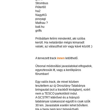
Strombus
Péter60
ha2
NagyKG
povyagi
Mathau ?
bati.hu
griffs
Próbáltam felírni mindenkit, aki szóba
került. Ha netalántán mégis kimaradt
valaki, az választhat sör vagy kávé között :)
A tervezett track
innen
letölthető.
Útvonal módosítási javaslatokat elfogadok,
egyeztessük itt, vagy a kerékpáros
fórumban!
Egy valós track, de mivel közben
teszteltem az új Oroszlány-Tatabánya
bringautat (ezt a trackből kivágtam), ezért
nem a TESCO parkolóból indul.
A GCSTRT kitérővel és a hiányzó
tatabányai szakasszal együtt is csak szűk
30 km. Javaslatok esetén lehet bővíteni.
Ha a hegy nem lesz bringázható