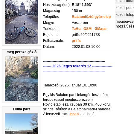
közeli ládá
Hosszúság (lon):
E 18° 1,693'
közeli pon
Magasság:
150 m
közeli tele
Település:
Balatonfűzfő-gyártelep
megjegyzé
Megye:
Veszprém
hozzáfűzé
Térképen:
TuHu
-
OSM
-
GMaps
Bejelentő:
griffs 20/9211738
Felhasználó:
griffs
Dátum:
2022.01.08 10:00
meg persze gázló
----------------------------------------------------
------- 2026 Jeges tekerés 12.-----------------
----------------------------------------------------
Találkozó: 2026. január 10. 10:00
Egy kis Balaton parti tekergés lesz, némi
terepezéssel megfúszerezve :)
Rövid etap lesz, csupán 30 km., 400 körüli
Duna part
szinttel, félúton a Balatonalmádi-i halassal.
A tervezett track
innen
letölthető.