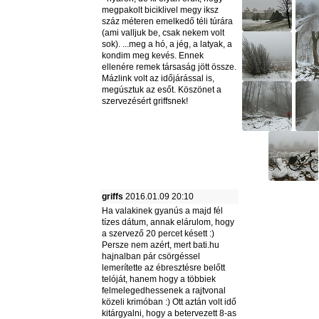
megpakolt biciklivel megy iksz
száz méteren emelkedő téli túrára
(ami valljuk be, csak nekem volt
sok). ...meg a hó, a jég, a latyak, a
kondim meg kevés. Ennek
ellenére remek társaság jött össze.
Mázlink volt az időjárással is,
megúsztuk az esőt. Köszönet a
szervezésért griffsnek!
griffs
2016.01.09 20:10
Ha valakinek gyanús a majd fél
tízes dátum, annak elárulom, hogy
a szervező 20 percet késett :)
Persze nem azért, mert bati.hu
hajnalban pár csörgéssel
lemerítette az ébresztésre belőtt
telóját, hanem hogy a többiek
felmelegedhessenek a rajtvonal
közeli krimóban :) Ott aztán volt idő
kitárgyalni, hogy a betervezett 8-as