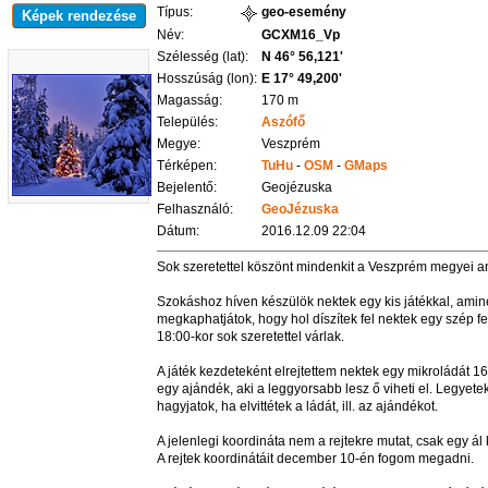
Típus:
geo-esemény
Képek rendezése
Név:
GCXM16_Vp
Szélesség (lat):
N 46° 56,121'
Hosszúság (lon):
E 17° 49,200'
Magasság:
170 m
Település:
Aszófő
Megye:
Veszprém
Térképen:
TuHu
-
OSM
-
GMaps
Bejelentő:
Geojézuska
Felhasználó:
GeoJézuska
Dátum:
2016.12.09 22:04
Sok szeretettel köszönt mindenkit a Veszprém megyei a
Szokáshoz híven készülök nektek egy kis játékkal, ami
megkaphatjátok, hogy hol díszítek fel nektek egy szép 
18:00-kor sok szeretettel várlak.
A játék kezdeteként elrejtettem nektek egy mikroládát 
egy ajándék, aki a leggyorsabb lesz ő viheti el. Legyetek
hagyjatok, ha elvittétek a ládát, ill. az ajándékot.
A jelenlegi koordináta nem a rejtekre mutat, csak egy ál
A rejtek koordinátáit december 10-én fogom megadni.