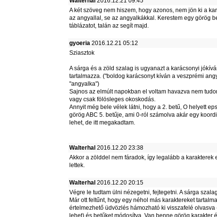
Walterhal
2016.12.21 09:45
A két szöveg nem hiszem, hogy azonos, nem jön ki a k
az angyallal, se az angyalkákkal. Kerestem egy görög 
táblázatot, talán az segít majd.
gyoeria
2016.12.21 05:12
Sziasztok
A sárga és a zöld szalag is ugyanazt a karácsonyi jókív
tartalmazza. ("boldog karácsonyt kíván a veszprémi angy
"angyalka")
Sajnos az elmúlt napokban el voltam havazva nem tudom
vagy csak fölösleges okoskodás.
Annyit még bele vélek látni, hogy a 2. betű, O helyett ep
görög ABC 5. betűje, ami 0-ról számolva akár egy koordi
lehet, de itt megakadtam.
Walterhal
2016.12.20 23:38
Akkor a zölddel nem fáradok, így legalább a karakterek
lettek.
Walterhal
2016.12.20 20:15
Végre le tudtam ülni nézegetni, fejtegetni. A sárga szal
Már ott feltűnt, hogy egy néhol más karaktereket tartalm
értelmezhető üdvözlés hámozható ki visszafelé olvasva
lehet) és betűket módosítva. Van benne görög karakter