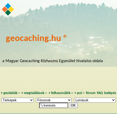
geocaching.hu ®
a Magyar Geocaching Közhasznú Egyesület hivatalos oldala
+
geoládák
~
+
megtalálások
~
+
felhasználók
~
+
poi
~
fórum
FAQ
belépés