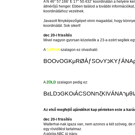
A N 46° 57.166’ E 17° 50.432’ koordinátán a helyére ke
átmérőjű henger. Ebben találod a további információkat
koordinátáihoz vezetnek.
Javasolt fényképezőgépet vinni magaddal, hogy könnye
koordinátát. Sok sikert!
dec 20-i frissítés
Mivel nagyon gyorsan közeledik a 23-a ezért segítek eg
A
SÁRGA
szalagon ez olvasható:
A
ZÖLD
szalagon pedig ez:
BεLDכGK
Az első megfejtő ajándékot kap pénteken este a kará
dec 20-i frissítés
Walterhal-nak igaza van, nem azonos a két szöveg, de 
egy rövidítést tartalmaz.
A görög ABC jó irány.