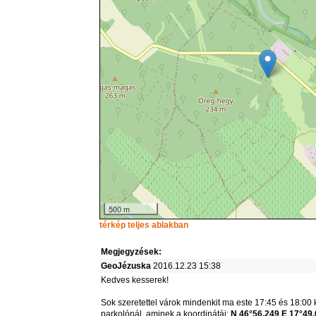
500 m
térkép teljes ablakban
Megjegyzések:
GeoJézuska
2016.12.23 15:38
Kedves kesserek!
Sok szeretettel várok mindenkit ma este 17:45 és 18:00 k
parkolónál, aminek a koordinátái:
N 46°56.249 E 17°49