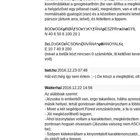
koordinátákkal a googleearthön (be van állítva a megfel
a helyjelzővel egy pillanat csak), megnéztem, van-e ott 
normálisabb gyalogút (van) és a közelben parkolni lehe
párszor jártunk arra, lehet), és feltettem a tippem.
BOO
ν
OGK
μ
RØÁ
ƒ
SO
ν
YכKY
ƒ
ÁNA
ρ
ESZPRח
κ
IA
α
GYIL
N 40 6 50 6 100 20 1
B
ε
LDכGKO
ι
ÁCSONח
ζ
KIVÁNA
רμ
θ
IANOYALK
ς
E 10 7 40 9 200
(mivel a betűk közt nincsen 0 számérték, itt kettővel kev
volt)
bati.hu
2016.12.23 07:48
Hát ezt még így sem értem. ;--) De köszi a megfejtést, ott
Walterhal
2016.12.22 14:56
Az alábbiak szerint:
-Jézuska is emberből van, ergo takarékos, hátha azonos
másik hellyel, tehát gondosan áttanulmányoztam a többi
- Mivel a két segédpont Füred vonzáskörzete, a fa is vala
- Jól megközelíthető legyen;
- Ahol bizonytalan voltam a karakterben, megkérdeztem a
pontosan hogyan olvassam (Jézuska valszeg nem ASCI 
be);
- Szépen kidekoráltam a kinyomtatott karaktersorozatot..
és ebből lett a tippem.