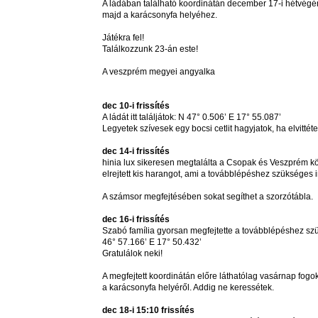
A ládában található koordinátán december 17-i hétvégé
majd a karácsonyfa helyéhez.
Játékra fel!
Találkozzunk 23-án este!
A veszprém megyei angyalka
dec 10-i frissítés
A ládát itt találjátok: N 47° 0.506’ E 17° 55.087’
Legyetek szívesek egy bocsi cetlit hagyjatok, ha elvittétek
dec 14-i frissítés
hinia lux sikeresen megtalálta a Csopak és Veszprém kö
elrejtett kis harangot, ami a továbblépéshez szükséges i
A számsor megfejtésében sokat segíthet a szorzótábla.
dec 16-i frissítés
Szabó família gyorsan megfejtette a továbblépéshez sz
46° 57.166’ E 17° 50.432’
Gratulálok neki!
A megfejtett koordinátán előre láthatólag vasárnap fogo
a karácsonyfa helyéről. Addig ne keressétek.
dec 18-i 15:10 frissítés