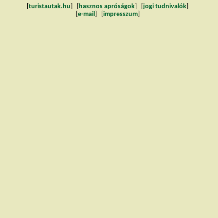
[
turistautak.hu
] [
hasznos apróságok
] [
jogi tudnivalók
]
[
e-mail
] [
impresszum
]