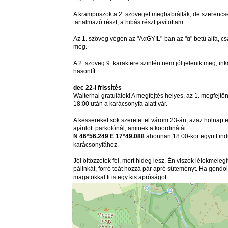
A krampuszok a 2. szöveget megbabrálták, de szerencs
tartalmazó részt, a hibás részt javítottam.
Az 1. szöveg végén az "AαGYIL"-ban az "α" betű alfa, cs
meg.
A 2. szöveg 9. karaktere szintén nem jól jelenik meg, ink
hasonlít.
dec 22-i frissítés
Walterhal gratulálok! A megfejtés helyes, az 1. megfejt
18:00 után a karácsonyfa alatt vár.
A kessereket sok szeretettel várom 23-án, azaz holnap e
ajánlott parkolónál, aminek a koordinátái:
N 46°56.249 E 17°49.088
ahonnan 18:00-kor együtt ind
karácsonyfához.
Jól öltözzetek fel, mert hideg lesz. Én viszek lélekmeleg
pálinkát, forró teát hozzá pár apró süteményt. Ha gondo
magatokkal ti is egy kis apróságot.