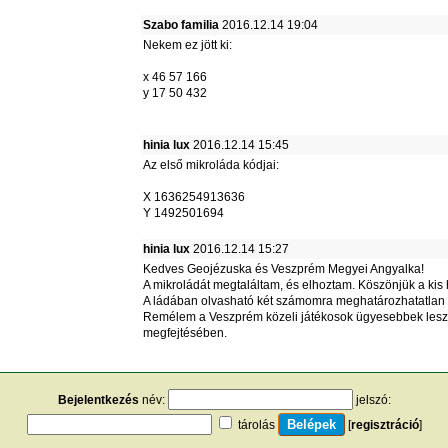
Szabo familia
2016.12.14 19:04
Nekem ez jött ki:
x 46 57 166
y 17 50 432
hinia lux
2016.12.14 15:45
Az első mikroláda kódjai:
X 1636254913636
Y 1492501694
hinia lux
2016.12.14 15:27
Kedves Geojézuska és Veszprém Megyei Angyalka!
A mikroládát megtaláltam, és elhoztam. Köszönjük a kis 
A ládában olvasható két számomra meghatározhatatlan
Remélem a Veszprém közeli játékosok ügyesebbek les
megfejtésében.
Bejelentkezés
név:
jelszó:
tárolás
[
regisztráció
]