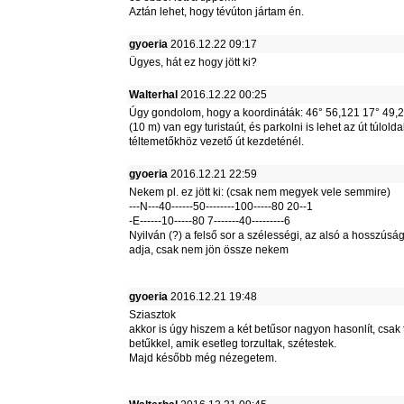
Aztán lehet, hogy tévúton jártam én.
gyoeria
2016.12.22 09:17
Ügyes, hát ez hogy jött ki?
Walterhal
2016.12.22 00:25
Úgy gondolom, hogy a koordináták: 46° 56,121 17° 49,2
(10 m) van egy turistaút, és parkolni is lehet az út túlolda
téltemetőkhöz vezető út kezdeténél.
gyoeria
2016.12.21 22:59
Nekem pl. ez jött ki: (csak nem megyek vele semmire)
---N---40------50--------100-----80 20--1
-E------10-----80 7-------40---------6
Nyilván (?) a felső sor a szélességi, az alsó a hosszúsá
adja, csak nem jön össze nekem
gyoeria
2016.12.21 19:48
Sziasztok
akkor is úgy hiszem a két betűsor nagyon hasonlít, csak 
betűkkel, amik esetleg torzultak, szétestek.
Majd később még nézegetem.