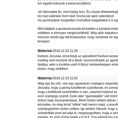
kor együtt indulunk a karácsonyfához.
Jól öltözzetek fel, mert hideg lesz. Én viszek lélekmeleg
kis házi pálinkát, forró teát, hozzá pár apró süteményt.
Ha gondoljátok nyugodtan hozhattok magatokkal ti is eg
Mint látjátok a geokarácsonyfa közvetlen a turistaút melle
sötétben is könnyen megközelíthető. Még akár babakocsiv
helyszín direkt úgy lett kiválasztva, hogy senkinek ne l
tereppel.
Walterhal
2016.12.23 11:28
Kedves Jézuska, köszönjük az ajándékot! Kedves kesse
esetleg nem leszünk ott a fánál, hasznosítsátok az ajánd
ládába, akár a torokba való! A fához mindenképpen el
biztos, hogy sötétben.
Walterhal
2016.12.23 11:02
Még egy kis info: van egy ugyanilyen szalagos megoldás, 
Jézuska, hogy a görög karakterek számítanak, és szerep
hogy a betűknek számértéke is van, valamint máshol az 
első számjegy számít. Ezek után "gyerekjáték" volt (min
doboz legó összepakolása). Mivel biztos voltam abban,
környéke, és még kicsit "elfele" kell menni majd, a koord
számjegyeiben biztos voltam, így amikor látszott, hogy 
számértéke pont azt adja ki, megnyugodtam, hogy a sor
variálni. Az első görög betűk a N ill E. Egy ellenőrzés a ki