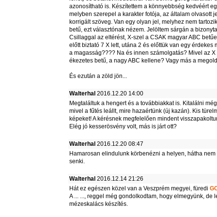
azonosítható is. Készítettem a könnyebbség kedvéért egy
melyben szerepel a karakter fotója, az általam olvasott j
korrigált szöveg. Van egy olyan jel, melyhez nem tartozi
betű, ezt választónak nézem. Jelöltem sárgán a bizonyta
Csillaggal az eltérést, X-szel a CSAK magyar ABC betűelt
előtt biztató 7 X lett, utána 2 és előttük van egy érdekes 
a magasság???? Na és innen számolgatás? Mivel az X f
ékezetes betű, a nagy ABC kellene? Vagy más a megol
És ezután a zöld jön...
Walterhal
2016.12.20 14:00
Megtaláltuk a hengert és a továbbiakkat is. Kitalálni még
mivel a fűtés leállt, mire hazaértünk (új kazán). Kis türel
képeket! A kérésnek megfelelően mindent visszapakoltu
Elég jó kesserösvény volt, más is járt ott?
Walterhal
2016.12.20 08:47
Hamarosan elindulunk körbenézni a helyen, hátha nem v
senki.
Walterhal
2016.12.14 21:26
Hát ez egészen közel van a Veszprém megyei, füredi
G
A ... ..., reggel még gondolkodtam, hogy elmegyünk, de l
mézeskalács készítés.