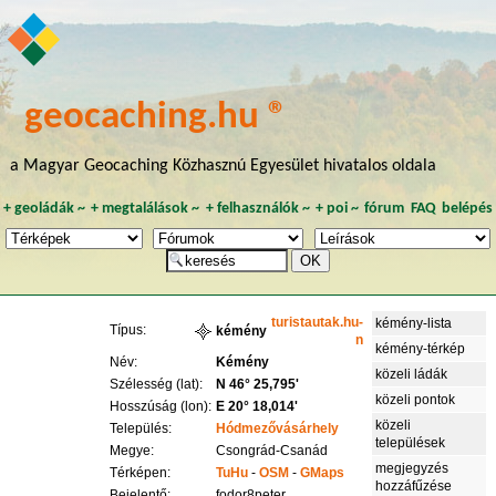
geocaching.hu ®
a Magyar Geocaching Közhasznú Egyesület hivatalos oldala
+
geoládák
~
+
megtalálások
~
+
felhasználók
~
+
poi
~
fórum
FAQ
belépés
turistautak.hu-
kémény-lista
Típus:
kémény
n
kémény-térkép
Név:
Kémény
közeli ládák
Szélesség (lat):
N 46° 25,795'
közeli pontok
Hosszúság (lon):
E 20° 18,014'
közeli
Település:
Hódmezővásárhely
települések
Megye:
Csongrád-Csanád
megjegyzés
Térképen:
TuHu
-
OSM
-
GMaps
hozzáfűzése
Bejelentő:
fodor8peter