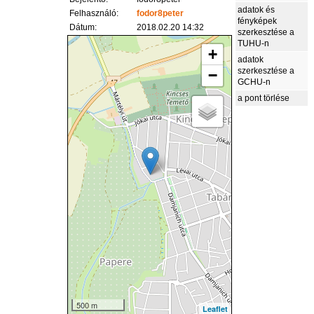
adatok és
Felhasználó:
fodor8peter
fényképek
Dátum:
2018.02.20 14:32
szerkesztése a
TUHU-n
+
adatok
szerkesztése a
−
GCHU-n
a pont törlése
500 m
Leaflet