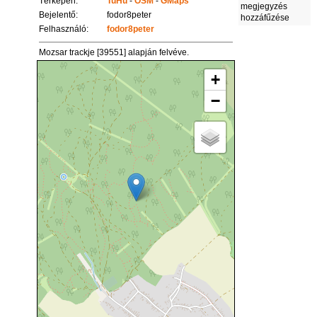
Térképen:
TuHu
-
OSM
-
GMaps
megjegyzés
Bejelentő:
fodor8peter
hozzáfűzése
Felhasználó:
fodor8peter
Mozsar trackje [39551] alapján felvéve.
+
−