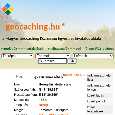
geocaching.hu ®
a Magyar Geocaching Közhasznú Egyesület hivatalos oldala
+
geoládák
~
+
megtalálások
~
+
felhasználók
~
+
poi
~
fórum
FAQ
belépés
turistautak.hu-
sziklamászóhely-
Típus:
sziklamászóhely
n
lista
Név:
Héregi kis klettersteig
sziklamászóhely-
Szélesség (lat):
N 47° 39,524'
térkép
Hosszúság (lon):
E 18° 30,359'
közeli ládák
Magasság:
273 m
közeli pontok
Település:
Héreg
közeli
Megye:
Komárom-Esztergom
települések