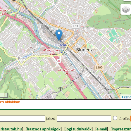
Leafle
ljes ablakban
jelszó:
tárolás
uristautak.hu
] [
hasznos apróságok
] [
jogi tudnivalók
] [
e-mail
] [
impresszu