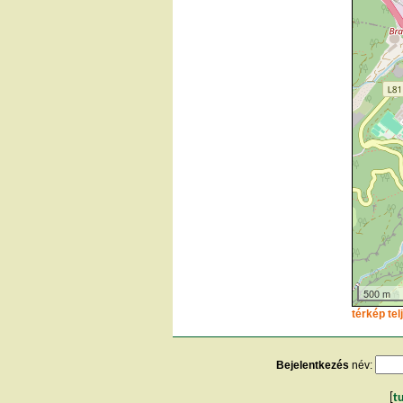
500 m
térkép te
Bejelentkezés
név:
[
t