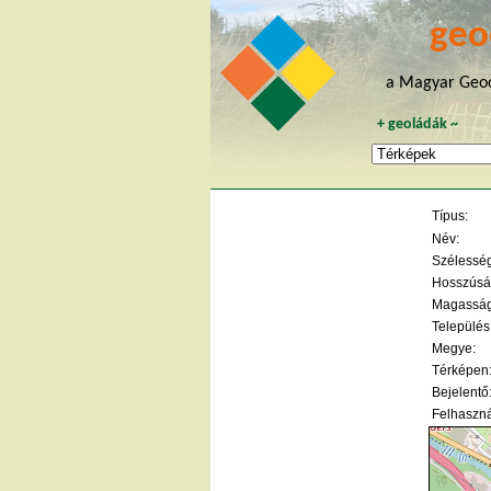
geo
a Magyar Geoc
+
geoládák
~
Típus:
Név:
Szélesség 
Hosszúság
Magasság
Település
Megye:
Térképen
Bejelentő
Felhaszná