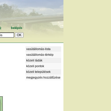
Q
belépés
vasútállomás-lista
vasútállomás-térkép
közeli ládák
közeli pontok
közeli települések
megjegyzés hozzáfűzése