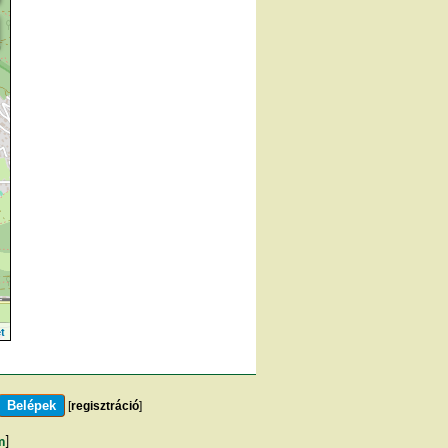
t
[
regisztráció
]
m
]