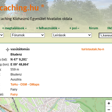
caching.hu ®
aching Közhasznú Egyesület hivatalos oldala
+
megtalálások
~
+
felhasználók
~
+
poi
~
fórum
FA
vasútállomás
turistautak.hu-n
Bludenz
(lat):
N 47° 9,281'
 (lon):
E 09° 48,864'
:
559 m
:
Bludenz
Ausztria
:
TuHu
-
OSM
-
GMaps
:
Fairy
ló:
Fairy
+
−