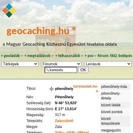
geocaching.hu ®
a Magyar Geocaching Közhasznú Egyesület hivatalos oldala
+
geoládák
~
+
megtalálások
~
+
felhasználók
~
+
poi
~
fórum
FAQ
belépés
turistautak.hu-
pihenőhely-lista
Típus:
pihenőhely
n
pihenőhely-
Név:
Pihenőhely
térkép
Szélesség (lat):
N 46° 53,920'
közeli ládák
Hosszúság (lon):
E 17° 13,014'
közeli pontok
Magasság:
317 m
közeli
Település:
Zalaszántó
települések
Megye:
Zala
megjegyzés
Térképen:
TuHu
-
OSM
-
GMaps