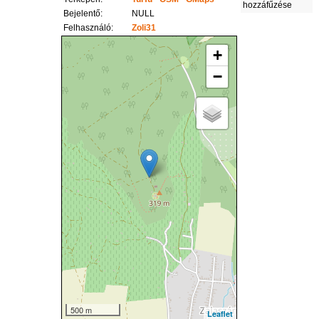
hozzáfűzése
Bejelentő:
NULL
Felhasználó:
Zoli31
+
−
500 m
Leaflet