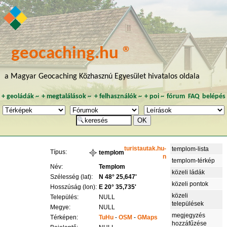
geocaching.hu ®
a Magyar Geocaching Közhasznú Egyesület hivatalos oldala
+
geoládák
~
+
megtalálások
~
+
felhasználók
~
+
poi
~
fórum
FAQ
belépés
turistautak.hu-
templom-lista
Típus:
templom
n
templom-térkép
Név:
Templom
közeli ládák
Szélesség (lat):
N 48° 25,647'
közeli pontok
Hosszúság (lon):
E 20° 35,735'
közeli
Település:
NULL
települések
Megye:
NULL
megjegyzés
Térképen:
TuHu
-
OSM
-
GMaps
hozzáfűzése