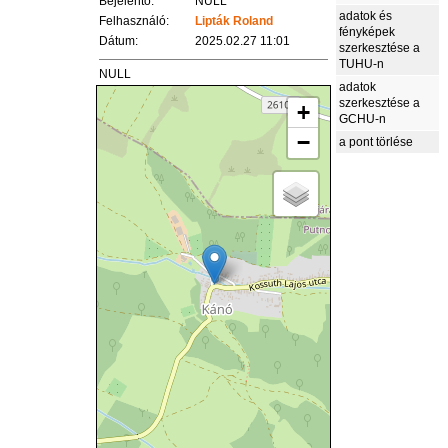
Bejelentő:
NULL
adatok és
Felhasználó:
Lipták Roland
fényképek
Dátum:
2025.02.27 11:01
szerkesztése a
TUHU-n
NULL
adatok
szerkesztése a
+
GCHU-n
−
a pont törlése