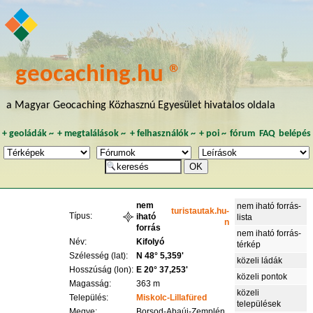
geocaching.hu ®
a Magyar Geocaching Közhasznú Egyesület hivatalos oldala
+
geoládák
~
+
megtalálások
~
+
felhasználók
~
+
poi
~
fórum
FAQ
belépés
nem
nem iható forrás-
turistautak.hu-
Típus:
iható
lista
n
forrás
nem iható forrás-
Név:
Kifolyó
térkép
Szélesség (lat):
N 48° 5,359'
közeli ládák
Hosszúság (lon):
E 20° 37,253'
közeli pontok
Magasság:
363 m
közeli
Település:
Miskolc-Lillafüred
települések
Megye:
Borsod-Abaúj-Zemplén