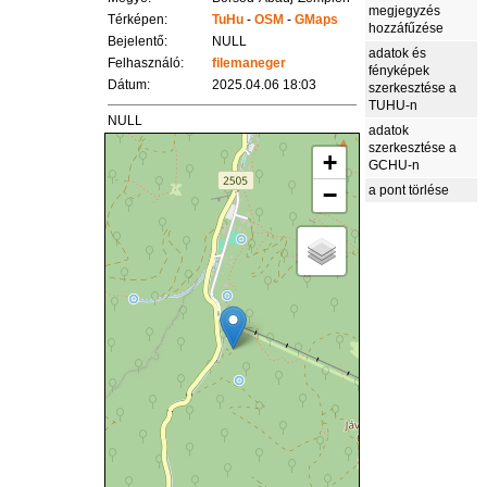
megjegyzés
Térképen:
TuHu
-
OSM
-
GMaps
hozzáfűzése
Bejelentő:
NULL
adatok és
Felhasználó:
filemaneger
fényképek
Dátum:
2025.04.06 18:03
szerkesztése a
TUHU-n
NULL
adatok
szerkesztése a
+
GCHU-n
−
a pont törlése