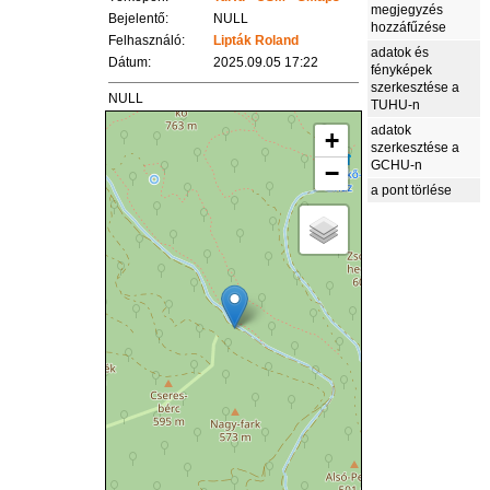
megjegyzés
Bejelentő:
NULL
hozzáfűzése
Felhasználó:
Lipták Roland
adatok és
Dátum:
2025.09.05 17:22
fényképek
szerkesztése a
NULL
TUHU-n
adatok
+
szerkesztése a
GCHU-n
−
a pont törlése