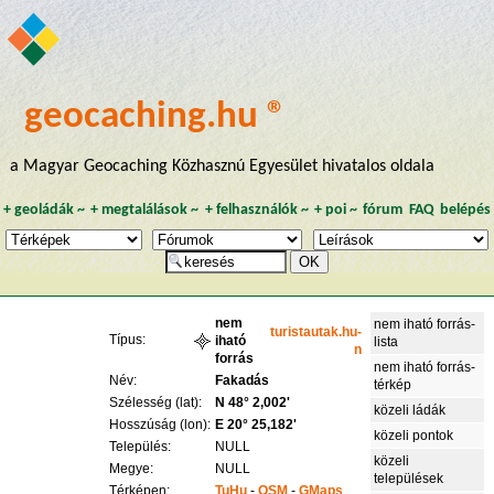
geocaching.hu ®
a Magyar Geocaching Közhasznú Egyesület hivatalos oldala
+
geoládák
~
+
megtalálások
~
+
felhasználók
~
+
poi
~
fórum
FAQ
belépés
nem
nem iható forrás-
turistautak.hu-
Típus:
iható
lista
n
forrás
nem iható forrás-
Név:
Fakadás
térkép
Szélesség (lat):
N 48° 2,002'
közeli ládák
Hosszúság (lon):
E 20° 25,182'
közeli pontok
Település:
NULL
közeli
Megye:
NULL
települések
Térképen:
TuHu
-
OSM
-
GMaps