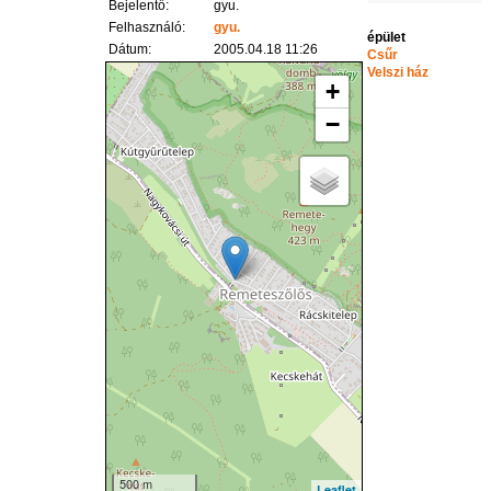
Bejelentő:
gyu.
Felhasználó:
gyu.
épület
Dátum:
2005.04.18 11:26
Csűr
Velszi ház
+
−
500 m
Leaflet