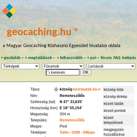
geocaching.hu ®
a Magyar Geocaching Közhasznú Egyesület hivatalos oldala
+
geoládák
~
+
megtalálások
~
+
felhasználók
~
+
poi
~
fórum
FAQ
belépés
Típus:
község
turistautak.hu-n
község-lista
Név:
Remeteszőlős
község-térkép
Szélesség (lat):
N 47° 33,635'
közeli ládák
Hosszúság (lon):
E 18° 55,154'
közeli pontok
Magasság:
304 m
közeli
Település:
Remeteszőlős
települések
Megye:
Pest
megjegyzés
Térképen:
TuHu
-
OSM
-
GMaps
hozzáfűzése