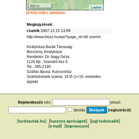
500 m
Leaflet
térkép teljes ablakban
Megjegyzések:
csamik
2007.12.15 13:09
http://www.btssz.hu/wp/?page_id=46 szerint:
Királyháza Baráti Társaság
Börzsöny, Királyháza
Rendelés: Dr. Nagy Géza
1126 Bp., Szendrő köz 6.
Tel.: 395-2195
Szállás típusa: Kulcsosház
Szálláshelyek száma: 16 fő (1×16, emeletes
ágyak)
Bejelentkezés
név:
jelszó:
tárolás
[
regisztráció
]
[
turistautak.hu
] [
hasznos apróságok
] [
jogi tudnivalók
]
[
e-mail
] [
impresszum
]