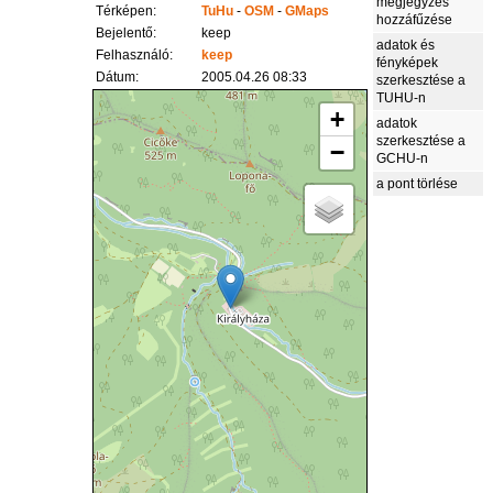
megjegyzés
Térképen:
TuHu
-
OSM
-
GMaps
hozzáfűzése
Bejelentő:
keep
adatok és
Felhasználó:
keep
fényképek
Dátum:
2005.04.26 08:33
szerkesztése a
TUHU-n
+
adatok
szerkesztése a
−
GCHU-n
a pont törlése