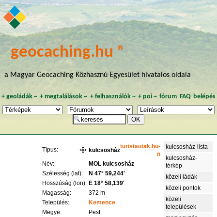
geocaching.hu ®
a Magyar Geocaching Közhasznú Egyesület hivatalos oldala
+
geoládák
~
+
megtalálások
~
+
felhasználók
~
+
poi
~
fórum
FAQ
belépés
turistautak.hu-
kulcsosház-lista
Típus:
kulcsosház
n
kulcsosház-
Név:
MOL kulcsosház
térkép
Szélesség (lat):
N 47° 59,244'
közeli ládák
Hosszúság (lon):
E 18° 58,139'
közeli pontok
Magasság:
372 m
közeli
Település:
Kemence
települések
Megye:
Pest