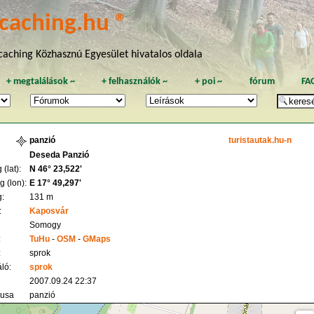
caching.hu ®
aching Közhasznú Egyesület hivatalos oldala
+
megtalálások
~
+
felhasználók
~
+
poi
~
fórum
FA
panzió
turistautak.hu-n
Deseda Panzió
(lat):
N 46° 23,522'
 (lon):
E 17° 49,297'
:
131 m
:
Kaposvár
Somogy
:
TuHu
-
OSM
-
GMaps
:
sprok
ló:
sprok
2007.09.24 22:37
pusa
panzió