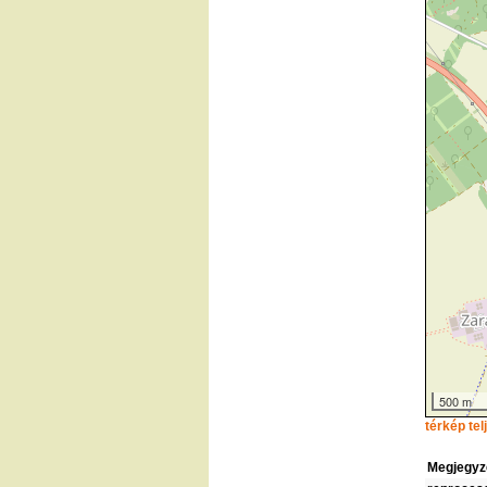
500 m
térkép te
Megjegyz