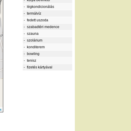
-
kutya bevihető
-
légkondicionálás
-
termálvíz
-
fedett uszoda
-
szabadtéri medence
-
szauna
-
szolárium
-
konditerem
-
bowling
-
tenisz
-
fizetés kártyával
t