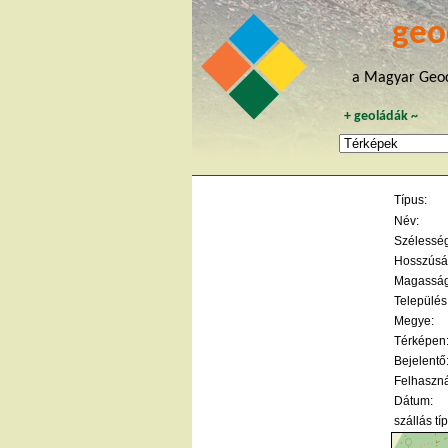
geo
a Magyar Geoc
+
geoládák
~
Típus:
Név:
Szélesség 
Hosszúság
Magasság
Település
Megye:
Térképen
Bejelentő
Felhaszná
Dátum:
szállás tí