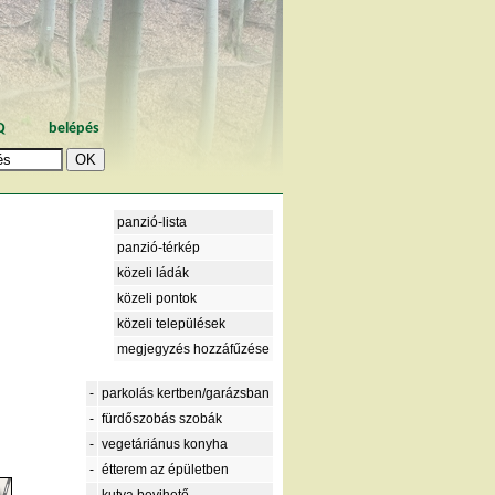
Q
belépés
panzió-lista
panzió-térkép
közeli ládák
közeli pontok
közeli települések
megjegyzés hozzáfűzése
-
parkolás kertben/garázsban
-
fürdőszobás szobák
-
vegetáriánus konyha
-
étterem az épületben