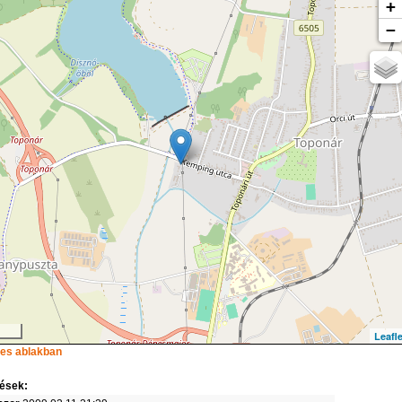
+
−
Leafle
ljes ablakban
ések: