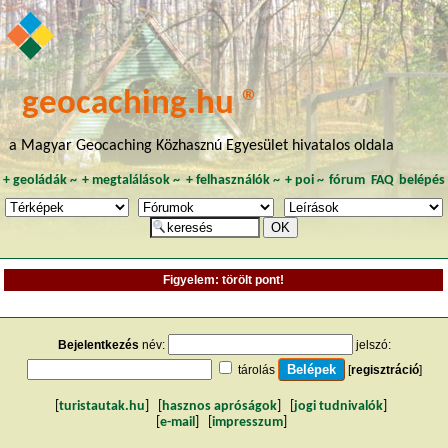
geocaching.hu ®
a Magyar Geocaching Közhasznú Egyesület hivatalos oldala
+
geoládák
~
+
megtalálások
~
+
felhasználók
~
+
poi
~
fórum
FAQ
belépés
Figyelem: törölt pont!
Bejelentkezés
név:
jelszó:
tárolás
[
regisztráció
]
[
turistautak.hu
] [
hasznos apróságok
] [
jogi tudnivalók
]
[
e-mail
] [
impresszum
]