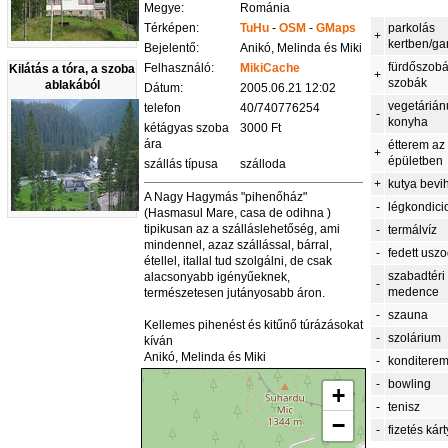
Megye:
Románia
Térképen:
TuHu
-
OSM
-
GMaps
parkolás
+
kertben/g
Bejelentő:
Anikó, Melinda és Miki
fürdőszob
Felhasználó:
MikiCache
Kilátás a tóra, a szoba
+
szobák
ablakából
Dátum:
2005.06.21 12:02
vegetárián
telefon
40/740776254
-
konyha
kétágyas szoba
3000 Ft
ára
étterem az
+
épületben
szállás típusa
szálloda
+
kutya bevi
A Nagy Hagymás "pihenőház"
-
légkondici
(Hasmasul Mare, casa de odihna )
tipikusan az a szálláslehetőség, ami
-
termálvíz
mindennel, azaz szállással, bárral,
-
fedett usz
étellel, itallal tud szolgálni, de csak
szabadtéri
alacsonyabb igényűeknek,
-
medence
természetesen jutányosabb áron.
-
szauna
Kellemes pihenést és kitűnő túrázásokat
-
szolárium
kíván
Anikó, Melinda és Miki
-
konditere
-
bowling
+
-
tenisz
−
-
fizetés kár