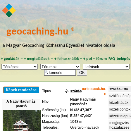
geocaching.hu ®
a Magyar Geocaching Közhasznú Egyesület hivatalos oldala
+
geoládák
~
+
megtalálások
~
+
felhasználók
~
+
poi
~
fórum
FAQ
belépés
turistautak.hu-
szállás-lista
Képek rendezése
Típus:
szállás
n
szállás-térké
Nagy Hagymás
A Nagy Hagymás
Név:
közeli ládák
pihenőház
panzió
közeli pontok
Szélesség (lat):
N 46° 47,367'
Hosszúság (lon):
E 25° 47,442'
közeli telepü
Magasság:
1043 m
megjegyzés
Település:
Gyergyói-havasok
hozzáfűzése