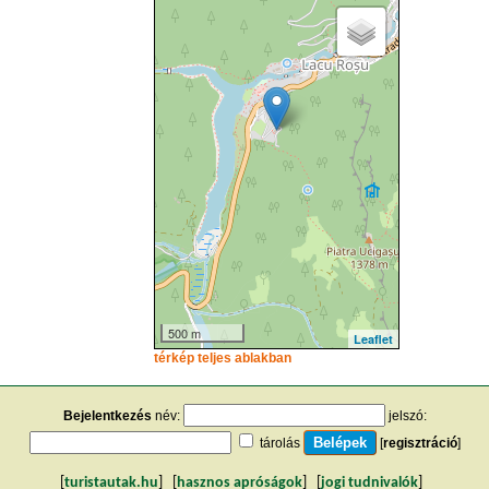
500 m
Leaflet
térkép teljes ablakban
Bejelentkezés
név:
jelszó:
tárolás
[
regisztráció
]
[
turistautak.hu
] [
hasznos apróságok
] [
jogi tudnivalók
]