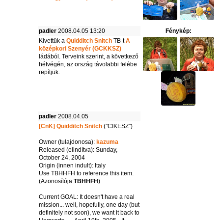
padler
2008.04.05 13:20
Fénykép:
Kivettük a
Quidditch Snitch
TB-t
A
középkori Szenyér (GCKKSZ)
ládából. Terveink szerint, a következő
hétvégén, az ország távolabbi felébe
repítjük.
padler
2008.04.05
[CnK] Quidditch Snitch
("CIKESZ")
Owner (tulajdonosa):
kazuma
Released (elindítva): Sunday,
October 24, 2004
Origin (innen indult): Italy
Use TBHHFH to reference this item.
(Azonosítója
TBHHFH
)
Current GOAL: It doesn't have a real
mission... well, hopefully, one day (but
definitely not soon), we want it back to