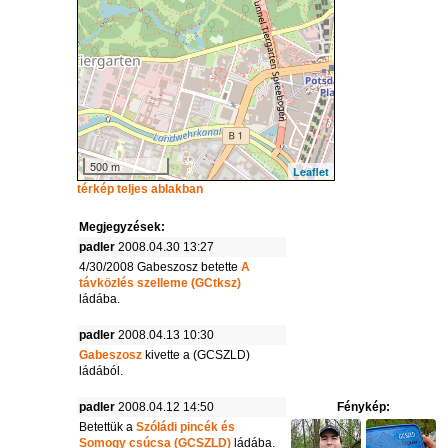
500 m
Leaflet
térkép teljes ablakban
Megjegyzések:
padler
2008.04.30 13:27
4/30/2008 Gabeszosz betette
A
távközlés szelleme (GCtksz)
ládába.
padler
2008.04.13 10:30
Gabeszosz
kivette a (GCSZLD)
ládából.
padler
2008.04.12 14:50
Fénykép:
Betettük a
Szóládi pincék és
Somogy csúcsa (GCSZLD)
ládába.