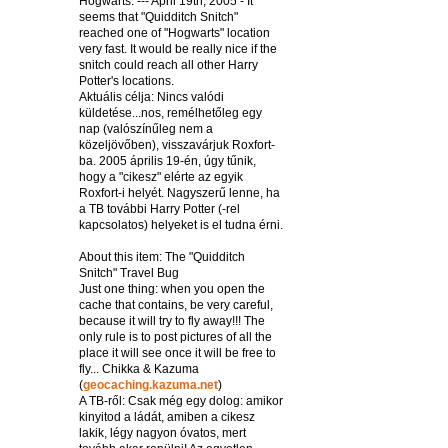
Hogwarts. --- April 19th, 2005 - It
seems that "Quidditch Snitch"
reached one of "Hogwarts" location
very fast. It would be really nice if the
snitch could reach all other Harry
Potter's locations.
Aktuális célja: Nincs valódi
küldetése...nos, remélhetőleg egy
nap (valószínűleg nem a
közeljövőben), visszavárjuk Roxfort-
ba. 2005 április 19-én, úgy tűnik,
hogy a "cikesz" elérte az egyik
Roxfort-i helyét. Nagyszerű lenne, ha
a TB további Harry Potter (-rel
kapcsolatos) helyeket is el tudna érni.
About this item: The "Quidditch
Snitch" Travel Bug
Just one thing: when you open the
cache that contains, be very careful,
because it will try to fly away!!! The
only rule is to post pictures of all the
place it will see once it will be free to
fly... Chikka & Kazuma
(
geocaching.kazuma.net
)
A TB-ről: Csak még egy dolog: amikor
kinyitod a ládát, amiben a cikesz
lakik, légy nagyon óvatos, mert