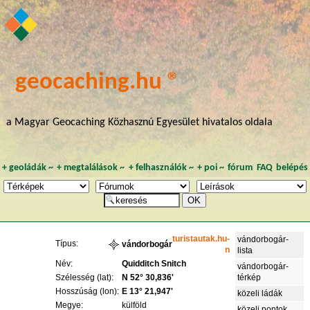
geocaching.hu ®
a Magyar Geocaching Közhasznú Egyesület hivatalos oldala
+
geoládák
~
+
megtalálások
~
+
felhasználók
~
+
poi
~
fórum
FAQ
belépés
turistautak.hu-
vándorbogár-
Típus:
vándorbogár
n
lista
Név:
Quidditch Snitch
vándorbogár-
Szélesség (lat):
N 52° 30,836'
térkép
Hosszúság (lon):
E 13° 21,947'
közeli ládák
Megye:
külföld
közeli pontok