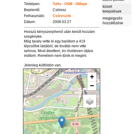
Térképen:
TuHu
-
OSM
-
GMaps
közeli
Bejelentő:
Csöresz
települések
Felhasználó:
Csöreszék
megjegyzés
Dátum:
2008.03.27
hozzáfűzése
Hosszú kényszerpihenő után került hozzám
szegényke.
Még tavaly vette ki egy barátom a 419
lépcsőfok ládából, de tovább nem vitte
sehova. Most átvettem, és rövidesen útjára
indítom. Remélem nem tűnik el megint.
Jelenleg külföldön van.
+
−